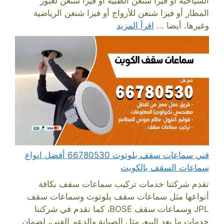
السياحية أو فيزا شنغن الطبية أو فيزا شنغن لعبور
المطار أو فيزا شنغن للأزواج أو فيزا شنغن الرياضية
وغيرها. أيضا ...
اقرأ المزيد
فني سماعات سقف بلوتوث 66780530 أفضل انواع
سماعات السقف بالكويت
تقدم شركتنا خدمات تركيب سماعات سقف بكافة
أنواعها مثل سماعات سقف بلوتوث وسماعات سقف
JPL وسماعات سقف BOSE، كما نقدم في شركتنا
خدمات ما بعد البيع، مثل الصيانة والدعم الفني، لضمان