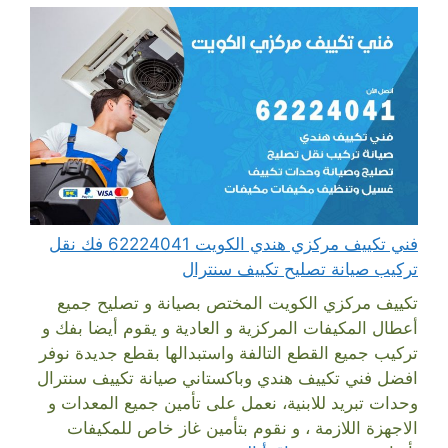
فني تكييف مركزي هندي الكويت 62224041 فك نقل
تركيب صيانة تصليح تكييف سنترال
تكييف مركزي الكويت المختص بصيانة و تصليح جميع
أعطال المكيفات المركزية و العادية و يقوم أيضا بفك و
تركيب جميع القطع التالفة واستبدالها بقطع جديدة نوفر
افضل فني تكييف هندي وباكستاني صيانة تكييف سنترال
وحدات تبريد للابنية، نعمل على تأمين جميع المعدات و
الاجهزة اللازمة ، و نقوم بتأمين غاز خاص للمكيفات