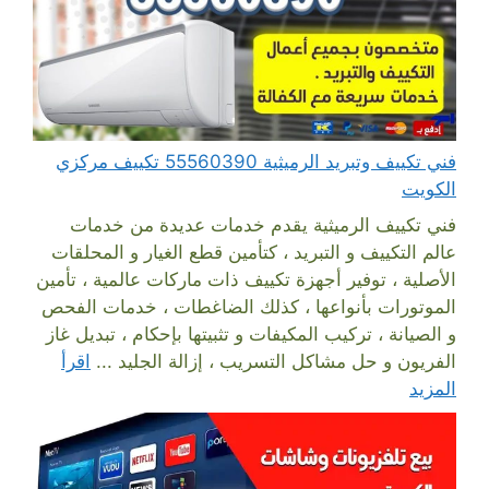
فني تكييف وتبريد الرميثية 55560390 تكييف مركزي
الكويت
فني تكييف الرميثية يقدم خدمات عديدة من خدمات
عالم التكييف و التبريد ، كتأمين قطع الغيار و المحلقات
الأصلية ، توفير أجهزة تكييف ذات ماركات عالمية ، تأمين
الموتورات بأنواعها ، كذلك الضاغطات ، خدمات الفحص
و الصيانة ، تركيب المكيفات و تثبيتها بإحكام ، تبديل غاز
الفريون و حل مشاكل التسريب ، إزالة الجليد ...
اقرأ
المزيد