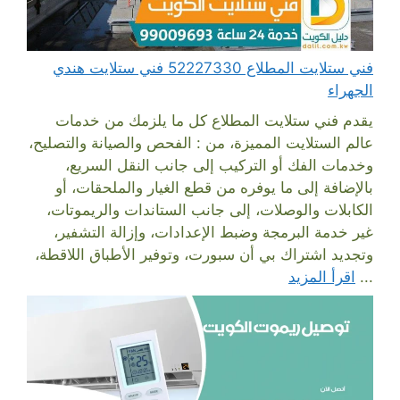
فني ستلايت المطلاع 52227330 فني ستلايت هندي
الجهراء
يقدم فني ستلايت المطلاع كل ما يلزمك من خدمات
عالم الستلايت المميزة، من : الفحص والصيانة والتصليح،
وخدمات الفك أو التركيب إلى جانب النقل السريع،
بالإضافة إلى ما يوفره من قطع الغيار والملحقات، أو
الكابلات والوصلات، إلى جانب الستاندات والريموتات،
غير خدمة البرمجة وضبط الإعدادات، وإزالة التشفير،
وتجديد اشتراك بي أن سبورت، وتوفير الأطباق اللاقطة،
...
اقرأ المزيد