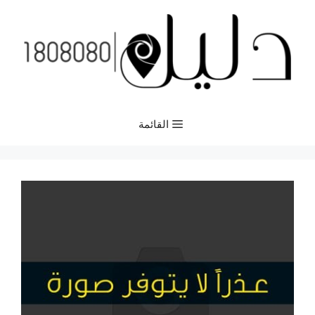
نتقل
لى
لمحتوى
القائمة