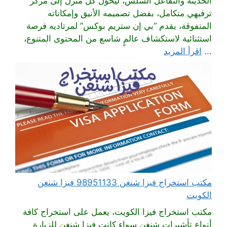
الحديثة والتفاعل السلس، ليُحوّل كل منزل إلى مركز
ترفيهي متكامل، بفضل تصميمه الأنيق وإمكاناته
المتفوقة، يقدم “بي إن ستريم بوكس” لمرتاديه فرصة
استثنائية لاستكشاف عالمٍ شاسع من المحتوى المتنوع،
...
اقرأ المزيد
مكتب استخراج فيزا شنغن 98951133 فيزا شنغن
الكويت
مكتب استخراج فيزا الكويت، يعمل على استخراج كافة
أنواع تأشيرات شنغن سواء كانت فيزا شنغن للزيارة