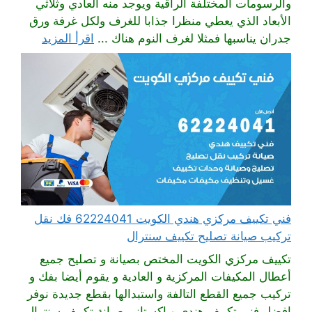
والرسومات المختلفة الراقية ويوجد منه العادي وثلاثي
الأبعاد الذي يعطي منظرا جذابا للغرف ولكل غرفة ورق
جدران يناسبها فمثلا لغرف النوم هناك ...
اقرأ المزيد
فني تكييف مركزي هندي الكويت 62224041 فك نقل
تركيب صيانة تصليح تكييف سنترال
تكييف مركزي الكويت المختص بصيانة و تصليح جميع
أعطال المكيفات المركزية و العادية و يقوم أيضا بفك و
تركيب جميع القطع التالفة واستبدالها بقطع جديدة نوفر
افضل فني تكييف هندي وباكستاني صيانة تكييف سنترال