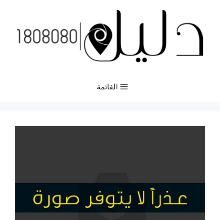
نتقل
لى
لمحتوى
القائمة