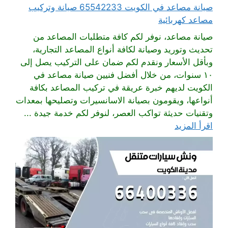
صيانة مصاعد في الكويت 65542233 صيانة وتركيب
مصاعد كهربائية
صيانة مصاعد، نوفر لكم كافة متطلبات المصاعد من
تحديث وتوريد وصيانة لكافة أنواع المصاعد التجارية،
وبأقل الأسعار ونقدم لكم ضمان على التركيب يصل إلى
١٠ سنوات، من خلال أفضل فنيين صيانة مصاعد في
الكويت لديهم خبرة عريقة في تركيب المصاعد بكافة
أنواعها، ويقومون بصيانة الاسانسيرات وتصليحها بمعدات
وتقنيات حديثة تواكب العصر، لنوفر لكم خدمة جيدة ...
اقرأ المزيد