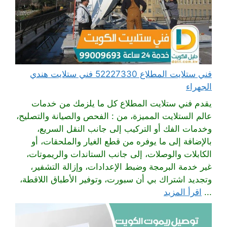
فني ستلايت المطلاع 52227330 فني ستلايت هندي
الجهراء
يقدم فني ستلايت المطلاع كل ما يلزمك من خدمات
عالم الستلايت المميزة، من : الفحص والصيانة والتصليح،
وخدمات الفك أو التركيب إلى جانب النقل السريع،
بالإضافة إلى ما يوفره من قطع الغيار والملحقات، أو
الكابلات والوصلات، إلى جانب الستاندات والريموتات،
غير خدمة البرمجة وضبط الإعدادات، وإزالة التشفير،
وتجديد اشتراك بي أن سبورت، وتوفير الأطباق اللاقطة،
...
اقرأ المزيد