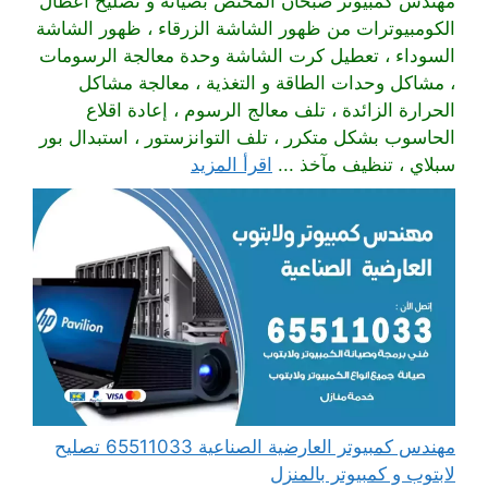
مهندس كمبيوتر صبحان المختص بصيانة و تصليح أعطال
الكومبيوترات من ظهور الشاشة الزرقاء ، ظهور الشاشة
السوداء ، تعطيل كرت الشاشة وحدة معالجة الرسومات
، مشاكل وحدات الطاقة و التغذية ، معالجة مشاكل
الحرارة الزائدة ، تلف معالج الرسوم ، إعادة اقلاع
الحاسوب بشكل متكرر ، تلف التوانزستور ، استبدال بور
سبلاي ، تنظيف مآخذ ...
اقرأ المزيد
مهندس كمبيوتر العارضية الصناعية 65511033 تصليح
لابتوب و كمبيوتر بالمنزل