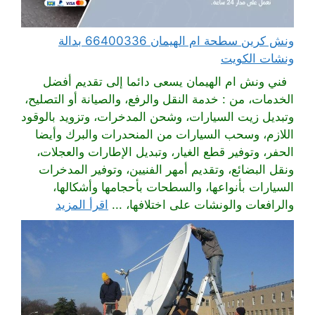
ونش كرين سطحة ام الهيمان 66400336 بدالة
ونشات الكويت
فني ونش ام الهيمان يسعى دائما إلى تقديم أفضل
الخدمات، من : خدمة النقل والرفع، والصيانة أو التصليح،
وتبديل زيت السيارات، وشحن المدخرات، وتزويد بالوقود
اللازم، وسحب السيارات من المنحدرات والبرك وأيضا
الحفر، وتوفير قطع الغيار، وتبديل الإطارات والعجلات،
ونقل البضائع، وتقديم أمهر الفنيين، وتوفير المدخرات
السيارات بأنواعها، والسطحات بأحجامها وأشكالها،
والرافعات والونشات على اختلافها، ...
اقرأ المزيد