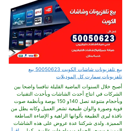
بيع تلفزيونات شاشات الكويت 50050623 بيع
تلفزيونات سمارت كل الموديلات
أصبح خلال السنوات الماضية القليلة تنافسا واضحا بين
الشركات في انتاج أحدث الشاشات وبأحدث التقنيات
وبأحجام متنوعة تصل 140و 150 بوصة وبأنظمة صوت
قوية وصورة والوان طبيعية تشعر العميل وكانه يطل من
نافذة ليرى الطبيعة بألوانها الزاهية و الإضاءة الساطعة
المميزة. ولدى شركتنا عدة عروض على هذه الشاشات
المميزة وبسعر الجملة وبمواصفات عالمية ، كما ...
اقرأ