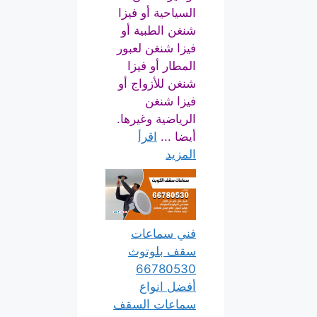
السياحية أو فيزا
شنغن الطبية أو
فيزا شنغن لعبور
المطار أو فيزا
شنغن للأزواج أو
فيزا شنغن
الرياضية وغيرها.
أيضا ...
اقرأ
المزيد
فني سماعات
سقف بلوتوث
66780530
أفضل انواع
سماعات السقف