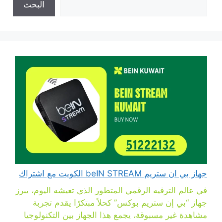
البحث
جهاز بي ان ستريم beIN STREAM الكويت مع اشتراك
في عالم الترفيه الرقمي المتطور الذي تعيشه اليوم، يبرز
جهاز “بي إن ستريم بوكس” كحلاً مبتكرًا يقدم تجربة
مشاهدة غير مسبوقة، يجمع هذا الجهاز بين التكنولوجيا