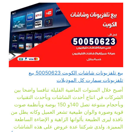
بيع تلفزيونات شاشات الكويت 50050623 بيع
تلفزيونات سمارت كل الموديلات
أصبح خلال السنوات الماضية القليلة تنافسا واضحا بين
الشركات في انتاج أحدث الشاشات وبأحدث التقنيات
وبأحجام متنوعة تصل 140و 150 بوصة وبأنظمة صوت
قوية وصورة والوان طبيعية تشعر العميل وكانه يطل من
نافذة ليرى الطبيعة بألوانها الزاهية و الإضاءة الساطعة
المميزة. ولدى شركتنا عدة عروض على هذه الشاشات