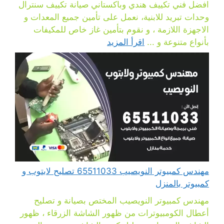
افضل فني تكييف هندي وباكستاني صيانة تكييف سنترال
وحدات تبريد للابنية، نعمل على تأمين جميع المعدات و
الاجهزة اللازمة ، و نقوم بتأمين غاز خاص للمكيفات
بأنواع متنوعة و ...
اقرأ المزيد
مهندس كمبيوتر النويصيب 65511033 تصليح لابتوب و
كمبيوتر بالمنزل
مهندس كمبيوتر النويصيب المختص بصيانة و تصليح
أعطال الكومبيوترات من ظهور الشاشة الزرقاء ، ظهور