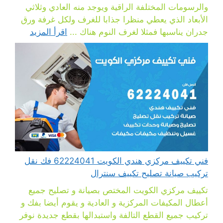
والرسومات المختلفة الراقية ويوجد منه العادي وثلاثي
الأبعاد الذي يعطي منظرا جذابا للغرف ولكل غرفة ورق
جدران يناسبها فمثلا لغرف النوم هناك ...
اقرأ المزيد
فني تكييف مركزي هندي الكويت 62224041 فك نقل
تركيب صيانة تصليح تكييف سنترال
تكييف مركزي الكويت المختص بصيانة و تصليح جميع
أعطال المكيفات المركزية و العادية و يقوم أيضا بفك و
تركيب جميع القطع التالفة واستبدالها بقطع جديدة نوفر