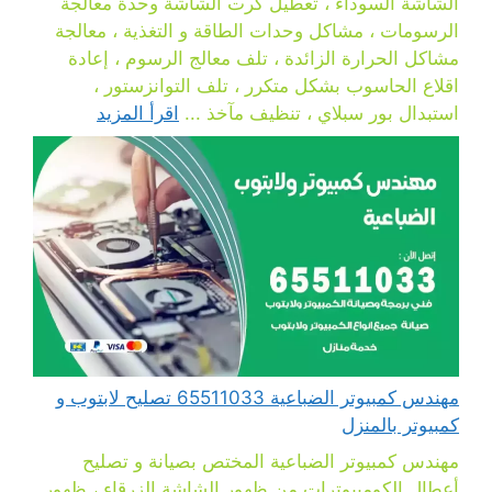
الشاشة السوداء ، تعطيل كرت الشاشة وحدة معالجة
الرسومات ، مشاكل وحدات الطاقة و التغذية ، معالجة
مشاكل الحرارة الزائدة ، تلف معالج الرسوم ، إعادة
اقلاع الحاسوب بشكل متكرر ، تلف التوانزستور ،
استبدال بور سبلاي ، تنظيف مآخذ ...
اقرأ المزيد
مهندس كمبيوتر الضباعية 65511033 تصليح لابتوب و
كمبيوتر بالمنزل
مهندس كمبيوتر الضباعية المختص بصيانة و تصليح
أعطال الكومبيوترات من ظهور الشاشة الزرقاء ، ظهور