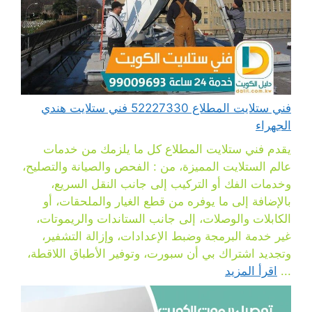
فني ستلايت المطلاع 52227330 فني ستلايت هندي
الجهراء
يقدم فني ستلايت المطلاع كل ما يلزمك من خدمات
عالم الستلايت المميزة، من : الفحص والصيانة والتصليح،
وخدمات الفك أو التركيب إلى جانب النقل السريع،
بالإضافة إلى ما يوفره من قطع الغيار والملحقات، أو
الكابلات والوصلات، إلى جانب الستاندات والريموتات،
غير خدمة البرمجة وضبط الإعدادات، وإزالة التشفير،
وتجديد اشتراك بي أن سبورت، وتوفير الأطباق اللاقطة،
...
اقرأ المزيد