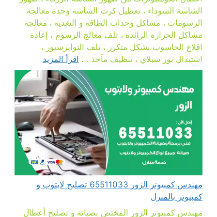
الشاشة السوداء ، تعطيل كرت الشاشة وحدة معالجة
الرسومات ، مشاكل وحدات الطاقة و التغذية ، معالجة
مشاكل الحرارة الزائدة ، تلف معالج الرسوم ، إعادة
اقلاع الحاسوب بشكل متكرر ، تلف التوانزستور ،
استبدال بور سبلاي ، تنظيف مآخذ ...
اقرأ المزيد
مهندس كمبيوتر الزور 65511033 تصليح لابتوب و
كمبيوتر بالمنزل
مهندس كمبيوتر الزور المختص بصيانة و تصليح أعطال