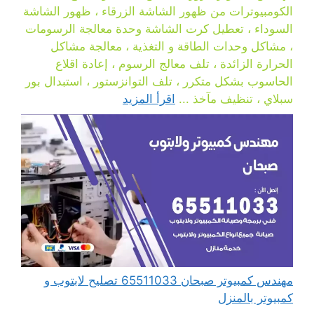
الكومبيوترات من ظهور الشاشة الزرقاء ، ظهور الشاشة
السوداء ، تعطيل كرت الشاشة وحدة معالجة الرسومات
، مشاكل وحدات الطاقة و التغذية ، معالجة مشاكل
الحرارة الزائدة ، تلف معالج الرسوم ، إعادة اقلاع
الحاسوب بشكل متكرر ، تلف التوانزستور ، استبدال بور
سبلاي ، تنظيف مآخذ ...
اقرأ المزيد
مهندس كمبيوتر صبحان 65511033 تصليح لابتوب و
كمبيوتر بالمنزل