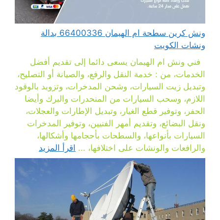
ونش كرين سطحة ام الهيمان 66400336 بدالة
ونشات الكويت
فني ونش ام الهيمان يسعى دائما إلى تقديم أفضل
الخدمات، من : خدمة النقل والرفع، والصيانة أو التصليح،
وتبديل زيت السيارات، وشحن المدخرات، وتزويد بالوقود
اللازم، وسحب السيارات من المنحدرات والبرك وأيضا
الحفر، وتوفير قطع الغيار، وتبديل الإطارات والعجلات،
ونقل البضائع، وتقديم أمهر الفنيين، وتوفير المدخرات
السيارات بأنواعها، والسطحات بأحجامها وأشكالها،
والرافعات والونشات على اختلافها، ...
اقرأ المزيد