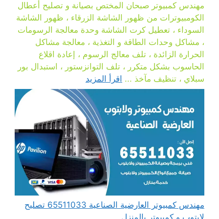
مهندس كمبيوتر صبحان المختص بصيانة و تصليح أعطال
الكومبيوترات من ظهور الشاشة الزرقاء ، ظهور الشاشة
السوداء ، تعطيل كرت الشاشة وحدة معالجة الرسومات
، مشاكل وحدات الطاقة و التغذية ، معالجة مشاكل
الحرارة الزائدة ، تلف معالج الرسوم ، إعادة اقلاع
الحاسوب بشكل متكرر ، تلف التوانزستور ، استبدال بور
سبلاي ، تنظيف مآخذ ...
اقرأ المزيد
مهندس كمبيوتر العارضية الصناعية 65511033 تصليح
لابتوب و كمبيوتر بالمنزل