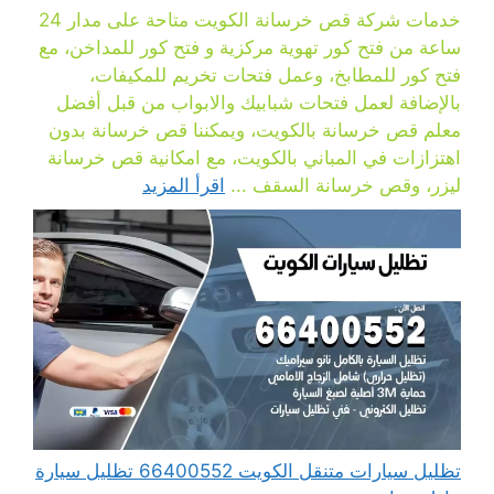
خدمات شركة قص خرسانة الكويت متاحة على مدار 24
ساعة من فتح كور تهوية مركزية و فتح كور للمداخن، مع
فتح كور للمطابخ، وعمل فتحات تخريم للمكيفات،
بالإضافة لعمل فتحات شبابيك والابواب من قبل أفضل
معلم قص خرسانة بالكويت، ويمكننا قص خرسانة بدون
اهتزازات في المباني بالكويت، مع امكانية قص خرسانة
ليزر، وقص خرسانة السقف ...
اقرأ المزيد
تظليل سيارات متنقل الكويت 66400552 تظليل سيارة