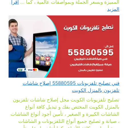
المميزة وبسعر الجملة وبمواصفات عالمية ، كما ...
اقرأ
المزيد
فني تصليح تلفزيونات 55880595 إصلاح شاشات
تلفزيون بالمنزل الكويت
تصليح تلفزيونات الكويت محل إصلاح شاشات تلفزيون
بالمنزل الكويت المختص بفك و تبديل كافة أنواع
الشاشات الكبيرة و الصغير ، تأمين أجود أنواع الشاشات
، صيانة و تصليح جميع أنواع التلفزيونات و الشاشات