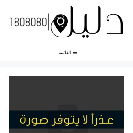
نتقل
لى
لمحتوى
القائمة