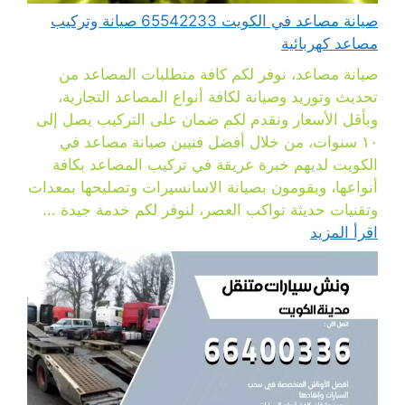
صيانة مصاعد في الكويت 65542233 صيانة وتركيب
مصاعد كهربائية
صيانة مصاعد، نوفر لكم كافة متطلبات المصاعد من
تحديث وتوريد وصيانة لكافة أنواع المصاعد التجارية،
وبأقل الأسعار ونقدم لكم ضمان على التركيب يصل إلى
١٠ سنوات، من خلال أفضل فنيين صيانة مصاعد في
الكويت لديهم خبرة عريقة في تركيب المصاعد بكافة
أنواعها، ويقومون بصيانة الاسانسيرات وتصليحها بمعدات
وتقنيات حديثة تواكب العصر، لنوفر لكم خدمة جيدة ...
اقرأ المزيد