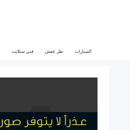
نتقل
لى
لمحتوى
السيارات
نقل عفش
فني ستلايت