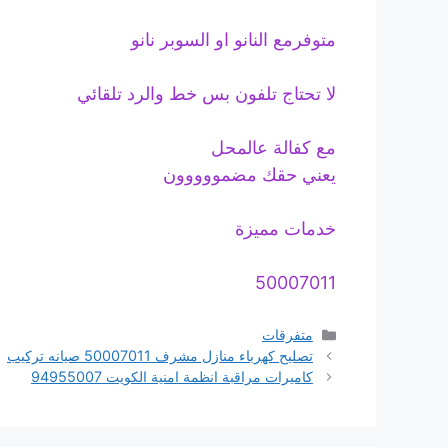
متوفرمع النانو او السوبر نانو
لا تحتاج تلفون بس خط والرد تلقائي
مع كفالة عالمحل
يعني حقك مضمووووون
خدمات مميزة
50007011
التصنيفات
متفرقات
تصليح كهرباء منازل مشرف 50007011 صيانه تركيب
كاميرات مراقبة انظمة امنية الكويت 94955007