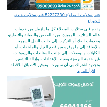
فني ستلايت المطلاع 52227330 فني ستلايت هندي
الجهراء
يقدم فني ستلايت المطلاع كل ما يلزمك من خدمات
عالم الستلايت المميزة، من : الفحص والصيانة والتصليح،
وخدمات الفك أو التركيب إلى جانب النقل السريع،
بالإضافة إلى ما يوفره من قطع الغيار والملحقات، أو
الكابلات والوصلات، إلى جانب الستاندات والريموتات،
غير خدمة البرمجة وضبط الإعدادات، وإزالة التشفير،
وتجديد اشتراك بي أن سبورت، وتوفير الأطباق اللاقطة،
...
اقرأ المزيد