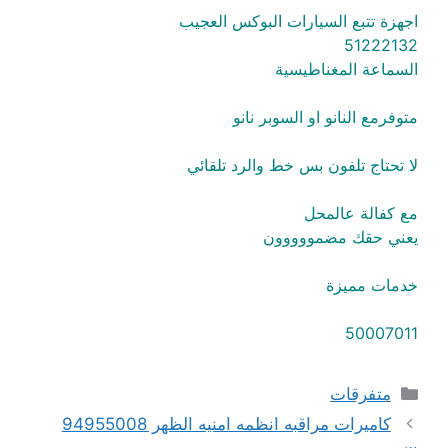
اجهزة تتبع السيارات البوكس العجيب
51222132
السماعة المغناطيسية
متوفرمع النانو او السوبر نانو
لا تحتاج تلفون بس خط والرد تلقائي
مع كفالة عالمحل
يعني حقك مضمووووون
خدمات مميزة
50007011
التصنيفات
متفرقات
كاميرات مراقبه انظمه امنيه الظهر 94955008