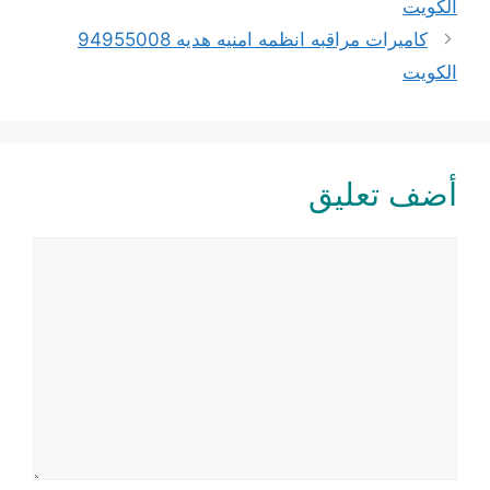
الكويت
كاميرات مراقبه انظمه امنيه هديه 94955008
الكويت
أضف تعليق
تعليق