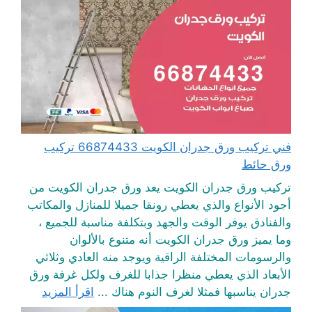
فني تركيب ورق جدران الكويت 66874433 تركيب
ورق حائط
تركيب ورق جدران الكويت يعد ورق جدران الكويت من
أجود الأنواع والذي يعطي رونقا جميلا للمنازل والمكاتب
والفنادق يوفر الوقت والجهد وبتكلفة مناسبة للجميع ،
وما يميز ورق جدران الكويت أنه متنوع بالألوان
والرسومات المختلفة الراقية ويوجد منه العادي وثلاثي
الأبعاد الذي يعطي منظرا جذابا للغرف ولكل غرفة ورق
جدران يناسبها فمثلا لغرف النوم هناك ...
اقرأ المزيد