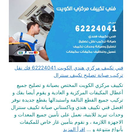
فني تكييف مركزي هندي الكويت 62224041 فك نقل
تركيب صيانة تصليح تكييف سنترال
تكييف مركزي الكويت المختص بصيانة و تصليح جميع
أعطال المكيفات المركزية و العادية و يقوم أيضا بفك و
تركيب جميع القطع التالفة واستبدالها بقطع جديدة نوفر
افضل فني تكييف هندي وباكستاني صيانة تكييف سنترال
وحدات تبريد للابنية، نعمل على تأمين جميع المعدات و
الاجهزة اللازمة ، و نقوم بتأمين غاز خاص للمكيفات
بأنواع متنوعة و ...
اقرأ المزيد