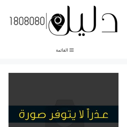
نتقل
لى
لمحتوى
القائمة