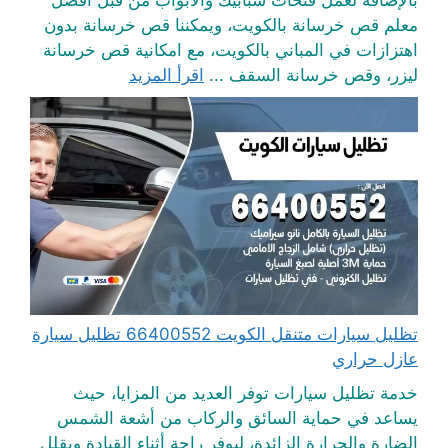
بالإضافة لعمل فتحات شبابيك والابواب من قبل أفضل
معلم قص خرسانة بالكويت، ويمكننا قص خرسانة بدون
اهتزازات في المباني بالكويت، مع امكانية قص خرسانة
ليزر، وقص خرسانة السقف ...
اقرأ المزيد
تظليل سيارات متنقل الكويت 66400552 تظليل سيارة
عازل حراري
خدمة تظليل سيارات توفر العديد من المزايا، حيث
يساعد في حماية السائق والركاب من أشعة الشمس
الضارة والحرارة الزائدة، ليوفر راحة أثناء القيادة ويقلل