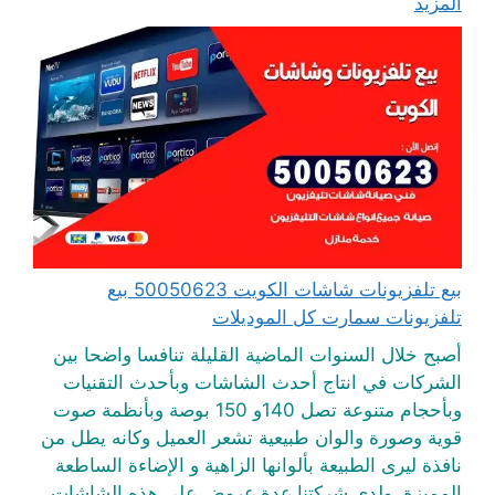
المزيد
بيع تلفزيونات شاشات الكويت 50050623 بيع
تلفزيونات سمارت كل الموديلات
أصبح خلال السنوات الماضية القليلة تنافسا واضحا بين
الشركات في انتاج أحدث الشاشات وبأحدث التقنيات
وبأحجام متنوعة تصل 140و 150 بوصة وبأنظمة صوت
قوية وصورة والوان طبيعية تشعر العميل وكانه يطل من
نافذة ليرى الطبيعة بألوانها الزاهية و الإضاءة الساطعة
المميزة. ولدى شركتنا عدة عروض على هذه الشاشات