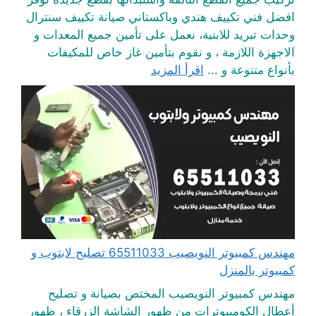
افضل فني تكييف هندي وباكستاني صيانة تكييف سنترال
وحدات تبريد للابنية، نعمل على تأمين جميع المعدات و
الاجهزة اللازمة ، و نقوم بتأمين غاز خاص للمكيفات
بأنواع متنوعة و ...
اقرأ المزيد
مهندس كمبيوتر النويصيب 65511033 تصليح لابتوب و
كمبيوتر بالمنزل
مهندس كمبيوتر النويصيب المختص بصيانة و تصليح
أعطال الكومبيوترات من ظهور الشاشة الزرقاء ، ظهور