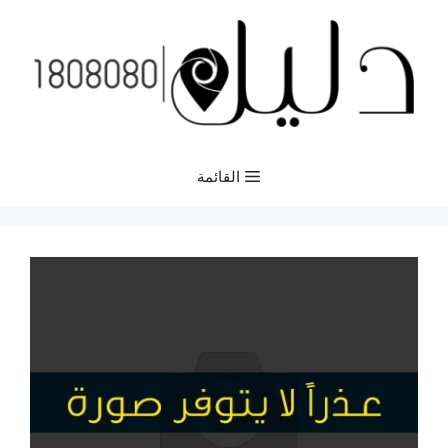
نتقل
لى
لمحتوى
القائمة