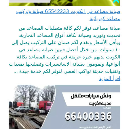
صيانة مصاعد في الكويت 65542233 صيانة وتركيب
مصاعد كهربائية
صيانة مصاعد، نوفر لكم كافة متطلبات المصاعد من
تحديث وتوريد وصيانة لكافة أنواع المصاعد التجارية،
وبأقل الأسعار ونقدم لكم ضمان على التركيب يصل إلى
١٠ سنوات، من خلال أفضل فنيين صيانة مصاعد في
الكويت لديهم خبرة عريقة في تركيب المصاعد بكافة
أنواعها، ويقومون بصيانة الاسانسيرات وتصليحها بمعدات
وتقنيات حديثة تواكب العصر، لنوفر لكم خدمة جيدة ...
اقرأ المزيد