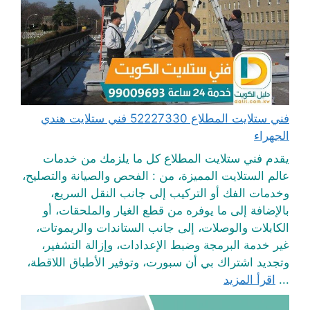
فني ستلايت المطلاع 52227330 فني ستلايت هندي
الجهراء
يقدم فني ستلايت المطلاع كل ما يلزمك من خدمات
عالم الستلايت المميزة، من : الفحص والصيانة والتصليح،
وخدمات الفك أو التركيب إلى جانب النقل السريع،
بالإضافة إلى ما يوفره من قطع الغيار والملحقات، أو
الكابلات والوصلات، إلى جانب الستاندات والريموتات،
غير خدمة البرمجة وضبط الإعدادات، وإزالة التشفير،
وتجديد اشتراك بي أن سبورت، وتوفير الأطباق اللاقطة،
...
اقرأ المزيد