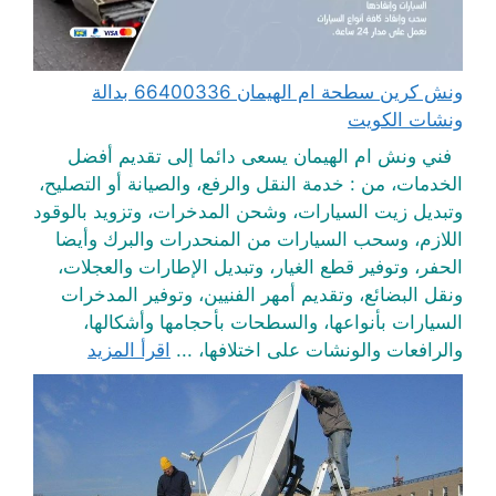
ونش كرين سطحة ام الهيمان 66400336 بدالة
ونشات الكويت
فني ونش ام الهيمان يسعى دائما إلى تقديم أفضل
الخدمات، من : خدمة النقل والرفع، والصيانة أو التصليح،
وتبديل زيت السيارات، وشحن المدخرات، وتزويد بالوقود
اللازم، وسحب السيارات من المنحدرات والبرك وأيضا
الحفر، وتوفير قطع الغيار، وتبديل الإطارات والعجلات،
ونقل البضائع، وتقديم أمهر الفنيين، وتوفير المدخرات
السيارات بأنواعها، والسطحات بأحجامها وأشكالها،
والرافعات والونشات على اختلافها، ...
اقرأ المزيد