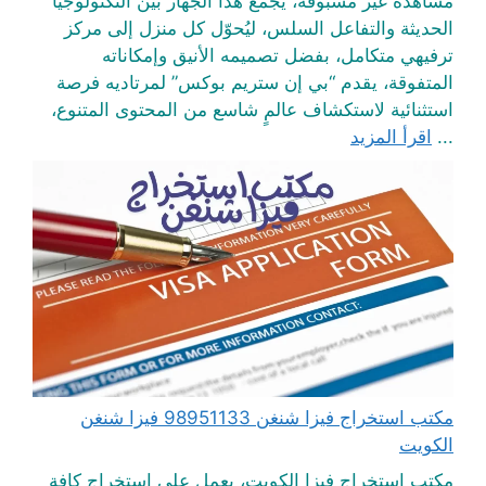
مشاهدة غير مسبوقة، يجمع هذا الجهاز بين التكنولوجيا
الحديثة والتفاعل السلس، ليُحوّل كل منزل إلى مركز
ترفيهي متكامل، بفضل تصميمه الأنيق وإمكاناته
المتفوقة، يقدم “بي إن ستريم بوكس” لمرتاديه فرصة
استثنائية لاستكشاف عالمٍ شاسع من المحتوى المتنوع،
...
اقرأ المزيد
مكتب استخراج فيزا شنغن 98951133 فيزا شنغن
الكويت
مكتب استخراج فيزا الكويت، يعمل على استخراج كافة