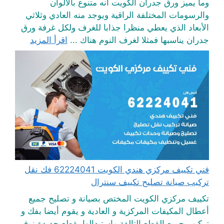
وما يميز ورق جدران الكويت أنه متنوع بالألوان
والرسومات المختلفة الراقية ويوجد منه العادي وثلاثي
الأبعاد الذي يعطي منظرا جذابا للغرف ولكل غرفة ورق
جدران يناسبها فمثلا لغرف النوم هناك ...
اقرأ المزيد
فني تكييف مركزي هندي الكويت 62224041 فك نقل
تركيب صيانة تصليح تكييف سنترال
تكييف مركزي الكويت المختص بصيانة و تصليح جميع
أعطال المكيفات المركزية و العادية و يقوم أيضا بفك و
تركيب جميع القطع التالفة واستبدالها بقطع جديدة نوفر