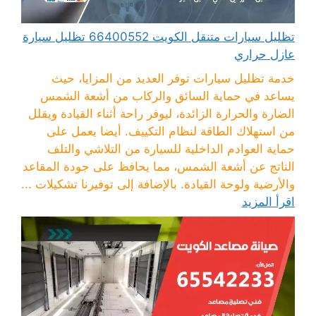
تظليل سيارات متنقل الكويت 66400552 تظليل سيارة
عازل حراري
خدمة تظليل سيارات توفر العديد من المزايا، حيث
يساعد في حماية السائق والركاب من أشعة الشمس
الضارة والحرارة الزائدة، ليوفر راحة أثناء القيادة ويقلل
من استهلاك الطاقة لنظام التكييف. أيضا يعمل على
حماية العوادم الداخلية للسيارة من التلاشي والتلف
الناتج عن أشعة الشمس، مما يحافظ على جودة المقاعد
والأرضية ولوحة القيادة. بالإضافة إلى توفيرنا تشكيلات ...
اقرأ المزيد