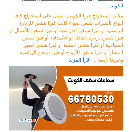
الكويت
مكتب استخراج فيزا الكويت، يعمل على استخراج كافة
أنواع تأشيرات شنغن سواء كانت فيزا شنغن للزيارة
الرسمية أو فيزا شنغن الدراسية أو فيزا شنغن للأعمال أو
فيزا شنغن لزيارة العائلة أو الأصدقاء أو فيزا شنغن
السياحية أو فيزا شنغن الطبية أو فيزا شنغن لعبور
المطار أو فيزا شنغن للأزواج أو فيزا شنغن الرياضية
وغيرها. أيضا ...
اقرأ المزيد