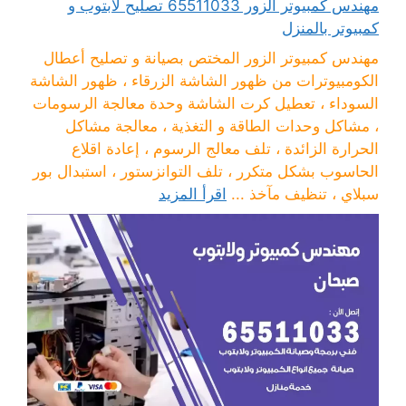
مهندس كمبيوتر الزور 65511033 تصليح لابتوب و
كمبيوتر بالمنزل
مهندس كمبيوتر الزور المختص بصيانة و تصليح أعطال
الكومبيوترات من ظهور الشاشة الزرقاء ، ظهور الشاشة
السوداء ، تعطيل كرت الشاشة وحدة معالجة الرسومات
، مشاكل وحدات الطاقة و التغذية ، معالجة مشاكل
الحرارة الزائدة ، تلف معالج الرسوم ، إعادة اقلاع
الحاسوب بشكل متكرر ، تلف التوانزستور ، استبدال بور
سبلاي ، تنظيف مآخذ ...
اقرأ المزيد