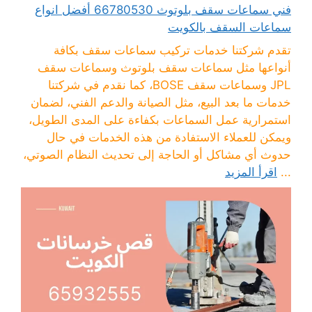
فني سماعات سقف بلوتوث 66780530 أفضل انواع
سماعات السقف بالكويت
تقدم شركتنا خدمات تركيب سماعات سقف بكافة
أنواعها مثل سماعات سقف بلوتوث وسماعات سقف
JPL وسماعات سقف BOSE، كما نقدم في شركتنا
خدمات ما بعد البيع، مثل الصيانة والدعم الفني، لضمان
استمرارية عمل السماعات بكفاءة على المدى الطويل،
ويمكن للعملاء الاستفادة من هذه الخدمات في حال
حدوث أي مشاكل أو الحاجة إلى تحديث النظام الصوتي،
...
اقرأ المزيد