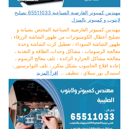
مهندس كمبيوتر العارضية الصناعية 65511033 تصليح
لابتوب و كمبيوتر بالمنزل
مهندس كمبيوتر العارضية الصناعية المختص بصيانة و
تصليح أعطال الكومبيوترات من ظهور الشاشة الزرقاء ،
ظهور الشاشة السوداء ، تعطيل كرت الشاشة وحدة
معالجة الرسومات ، مشاكل وحدات الطاقة و التغذية ،
معالجة مشاكل الحرارة الزائدة ، تلف معالج الرسوم ،
إعادة اقلاع الحاسوب بشكل متكرر ، تلف التوانزستور ،
استبدال بور سبلاي ، تنظيف ...
اقرأ المزيد