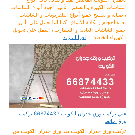
الشاشات الكبيرة و الصغير ، تأمين أجود أنواع الشاشات
، صيانة و تصليح جميع أنواع التلفزيونات و الشاشات
بعدة أحجام و بكافة الأنواع ، كما أننا نعمل على تأمين
جميع الشاشات العادية و السمارت ، العمل على تحويل
الكهرباء الخاصة ...
اقرأ المزيد
فني تركيب ورق جدران الكويت 66874433 تركيب
ورق حائط
تركيب ورق جدران الكويت يعد ورق جدران الكويت من