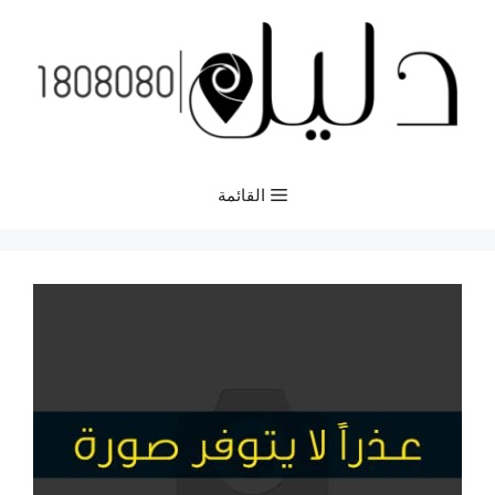
نتقل
لى
لمحتوى
القائمة