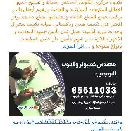
تكييف مركزي الكويت المختص بصيانة و تصليح جميع
أعطال المكيفات المركزية و العادية و يقوم أيضا بفك و
تركيب جميع القطع التالفة واستبدالها بقطع جديدة نوفر
افضل فني تكييف هندي وباكستاني صيانة تكييف سنترال
وحدات تبريد للابنية، نعمل على تأمين جميع المعدات و
الاجهزة اللازمة ، و نقوم بتأمين غاز خاص للمكيفات
بأنواع متنوعة و ...
اقرأ المزيد
مهندس كمبيوتر النويصيب 65511033 تصليح لابتوب و
كمبيوتر بالمنزل