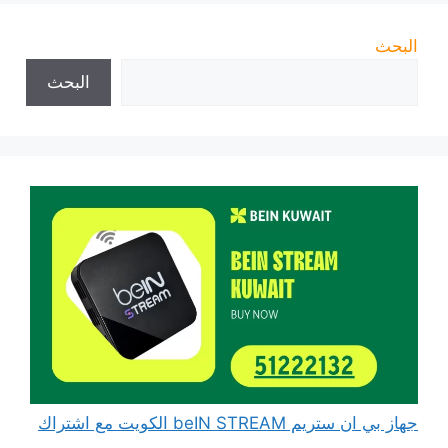
البحث
البحث
جهاز بي ان ستريم beIN STREAM الكويت مع اشتراك