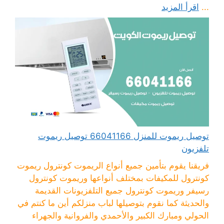
...
اقرأ المزيد
توصيل ريموت للمنزل 66041166 توصيل ريموت
تلفزيون
فريقنا يقوم بتأمين جميع أنواع الريموت كونترول ريموت
كونترول للمكيفات بمختلف أنواعها وريموت كونترول
رسيفر وريموت كونترول جميع التلفزيونات القديمة
والحديثة كما نقوم بتوصيلها لباب منزلكم أين ما كنتم في
الحولي ومبارك الكبير والأحمدي والفروانية والجهراء