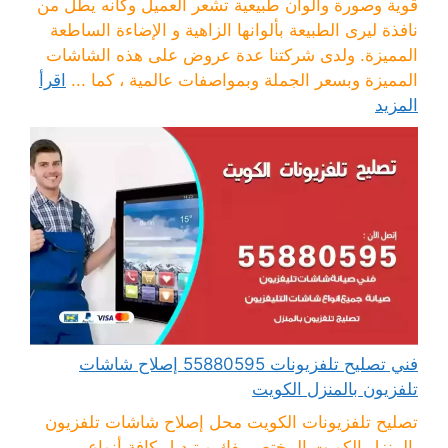
قوية وصورة والوان طبيعية تشعر العميل وكانه يطل من
نافذة ليرى الطبيعة بألوانها الزاهية و الإضاءة الساطعة
المميزة. ولدى شركتنا عدة عروض على هذه الشاشات
المميزة وبسعر الجملة وبمواصفات عالمية ، كما ...
اقرأ
المزيد
فني تصليح تلفزيونات 55880595 إصلاح شاشات
تلفزيون بالمنزل الكويت
تصليح تلفزيونات الكويت محل إصلاح شاشات تلفزيون
بالمنزل الكويت المختص بفك و تبديل كافة أنواع