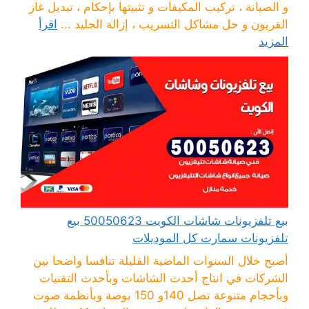
و الصيانة ، تركيب المكيفات و تثبيتها بإحكام ، تبديل غاز
الفريون و حل مشاكل التسريب ، إزالة الجليد ...
اقرأ
المزيد
بيع تلفزيونات شاشات الكويت 50050623 بيع
تلفزيونات سمارت كل الموديلات
أصبح خلال السنوات الماضية القليلة تنافسا واضحا بين
الشركات في انتاج أحدث الشاشات وبأحدث التقنيات
وبأحجام متنوعة تصل 140و 150 بوصة وبأنظمة صوت