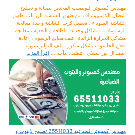
مهندس كمبيوتر النويصيب المختص بصيانة و تصليح
أعطال الكومبيوترات من ظهور الشاشة الزرقاء ، ظهور
الشاشة السوداء ، تعطيل كرت الشاشة وحدة معالجة
الرسومات ، مشاكل وحدات الطاقة و التغذية ، معالجة
مشاكل الحرارة الزائدة ، تلف معالج الرسوم ، إعادة
اقلاع الحاسوب بشكل متكرر ، تلف التوانزستور ،
استبدال بور سبلاي ، تنظيف مآخذ ...
اقرأ المزيد
مهندس كمبيوتر الضباعية 65511033 تصليح لابتوب و