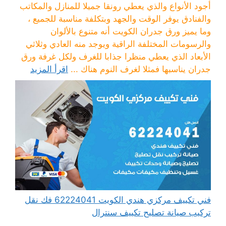
أجود الأنواع والذي يعطي رونقا جميلا للمنازل والمكاتب
والفنادق يوفر الوقت والجهد وبتكلفة مناسبة للجميع ،
وما يميز ورق جدران الكويت أنه متنوع بالألوان
والرسومات المختلفة الراقية ويوجد منه العادي وثلاثي
الأبعاد الذي يعطي منظرا جذابا للغرف ولكل غرفة ورق
جدران يناسبها فمثلا لغرف النوم هناك ...
اقرأ المزيد
فني تكييف مركزي هندي الكويت 62224041 فك نقل
تركيب صيانة تصليح تكييف سنترال