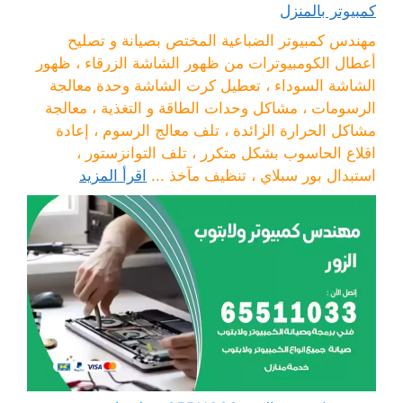
كمبيوتر بالمنزل
مهندس كمبيوتر الضباعية المختص بصيانة و تصليح
أعطال الكومبيوترات من ظهور الشاشة الزرقاء ، ظهور
الشاشة السوداء ، تعطيل كرت الشاشة وحدة معالجة
الرسومات ، مشاكل وحدات الطاقة و التغذية ، معالجة
مشاكل الحرارة الزائدة ، تلف معالج الرسوم ، إعادة
اقلاع الحاسوب بشكل متكرر ، تلف التوانزستور ،
استبدال بور سبلاي ، تنظيف مآخذ ...
اقرأ المزيد