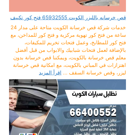
قص خرسانه بالليزر الكويت 65932555 فتح كور تكييف
خدمات شركة قص خرسانة الكويت متاحة على مدار 24
ساعة من فتح كور تهوية مركزية و فتح كور للمداخن، مع
فتح كور للمطابخ، وعمل فتحات تخريم للمكيفات،
بالإضافة لعمل فتحات شبابيك والابواب من قبل أفضل
معلم قص خرسانة بالكويت، ويمكننا قص خرسانة بدون
اهتزازات في المباني بالكويت، مع امكانية قص خرسانة
ليزر، وقص خرسانة السقف ...
اقرأ المزيد