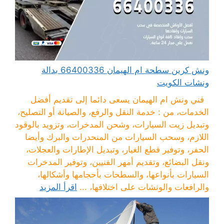
ونش كرين سطحة ام الهيمان 66400336 بدالة
ونشات الكويت
فني ونش ام الهيمان يسعى دائما إلى تقديم أفضل
الخدمات، من : خدمة النقل والرفع، والصيانة أو التصليح،
وتبديل زيت السيارات، وشحن المدخرات، وتزويد بالوقود
اللازم، وسحب السيارات من المنحدرات والبرك وأيضا
الحفر، وتوفير قطع الغيار، وتبديل الإطارات والعجلات،
ونقل البضائع، وتقديم أمهر الفنيين، وتوفير المدخرات
السيارات بأنواعها، والسطحات بأحجامها وأشكالها،
والرافعات والونشات على اختلافها، ...
اقرأ المزيد