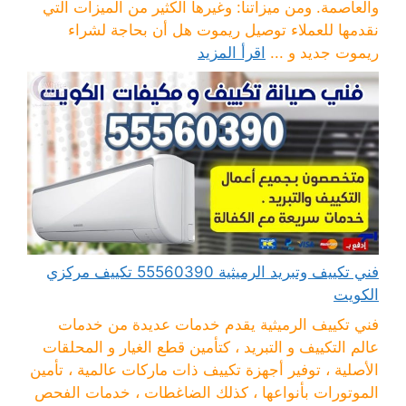
والعاصمة. ومن ميزاتنا: وغيرها الكثير من الميزات التي
نقدمها للعملاء توصيل ريموت هل أن بحاجة لشراء
ريموت جديد و ...
اقرأ المزيد
فني تكييف وتبريد الرميثية 55560390 تكييف مركزي
الكويت
فني تكييف الرميثية يقدم خدمات عديدة من خدمات
عالم التكييف و التبريد ، كتأمين قطع الغيار و المحلقات
الأصلية ، توفير أجهزة تكييف ذات ماركات عالمية ، تأمين
الموتورات بأنواعها ، كذلك الضاغطات ، خدمات الفحص