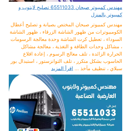
مهندس كمبيوتر صبحان 65511033 تصليح لابتوب و
كمبيوتر بالمنزل
مهندس كمبيوتر صبحان المختص بصيانة و تصليح أعطال
الكومبيوترات من ظهور الشاشة الزرقاء ، ظهور الشاشة
السوداء ، تعطيل كرت الشاشة وحدة معالجة الرسومات
، مشاكل وحدات الطاقة و التغذية ، معالجة مشاكل
الحرارة الزائدة ، تلف معالج الرسوم ، إعادة اقلاع
الحاسوب بشكل متكرر ، تلف التوانزستور ، استبدال بور
سبلاي ، تنظيف مآخذ ...
اقرأ المزيد