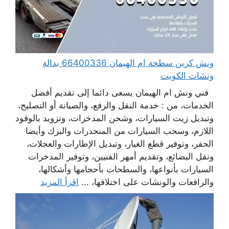
ونش كرين سطحة ام الهيمان 66400336 بدالة
ونشات الكويت
فني ونش ام الهيمان يسعى دائما إلى تقديم أفضل
الخدمات، من : خدمة النقل والرفع، والصيانة أو التصليح،
وتبديل زيت السيارات، وشحن المدخرات، وتزويد بالوقود
اللازم، وسحب السيارات من المنحدرات والبرك وأيضا
الحفر، وتوفير قطع الغيار، وتبديل الإطارات والعجلات،
ونقل البضائع، وتقديم أمهر الفنيين، وتوفير المدخرات
السيارات بأنواعها، والسطحات بأحجامها وأشكالها،
والرافعات والونشات على اختلافها، ...
اقرأ المزيد