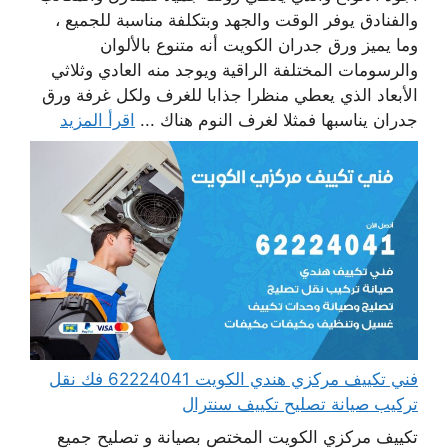
والفنادق يوفر الوقت والجهد وبتكلفة مناسبة للجميع ،
وما يميز ورق جدران الكويت أنه متنوع بالألوان
والرسومات المختلفة الراقية ويوجد منه العادي وثلاثي
الأبعاد الذي يعطي منظرا جذابا للغرف ولكل غرفة ورق
جدران يناسبها فمثلا لغرف النوم هناك ...
اقرأ المزيد
فني تكييف مركزي هندي الكويت 62224041 فك نقل
تركيب صيانة تصليح تكييف سنترال
تكييف مركزي الكويت المختص بصيانة و تصليح جميع