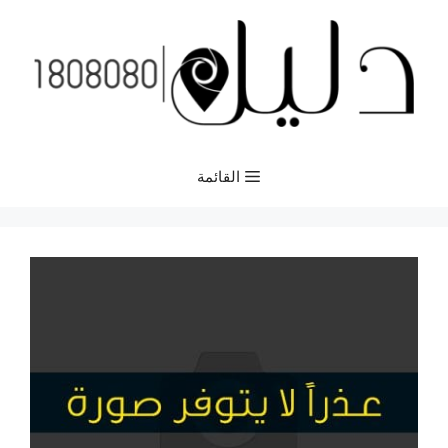
نتقل
لى
لمحتوى
القائمة