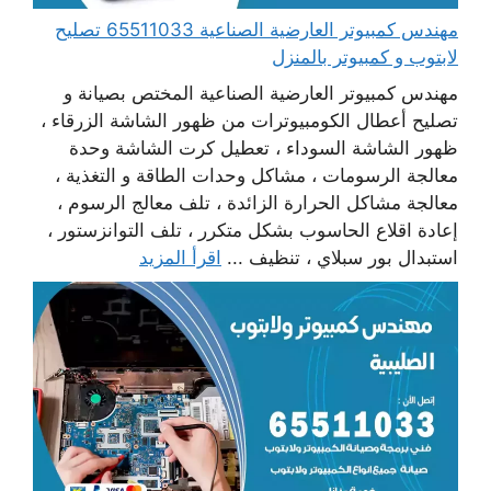
مهندس كمبيوتر العارضية الصناعية 65511033 تصليح
لابتوب و كمبيوتر بالمنزل
مهندس كمبيوتر العارضية الصناعية المختص بصيانة و
تصليح أعطال الكومبيوترات من ظهور الشاشة الزرقاء ،
ظهور الشاشة السوداء ، تعطيل كرت الشاشة وحدة
معالجة الرسومات ، مشاكل وحدات الطاقة و التغذية ،
معالجة مشاكل الحرارة الزائدة ، تلف معالج الرسوم ،
إعادة اقلاع الحاسوب بشكل متكرر ، تلف التوانزستور ،
استبدال بور سبلاي ، تنظيف ...
اقرأ المزيد