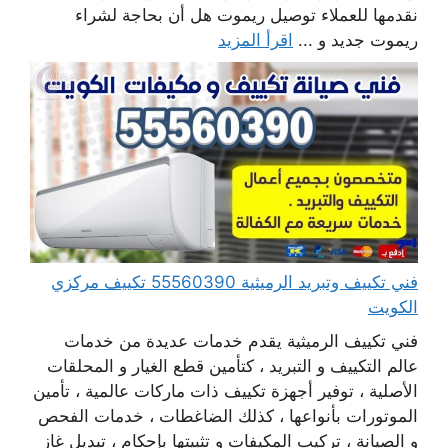
نقدمها للعملاء توصيل ريموت هل أن بحاجة لشراء
ريموت جديد و ...
اقرأ المزيد
فني تكييف وتبريد الرميثية 55560390 تكييف مركزي
الكويت
فني تكييف الرميثية يقدم خدمات عديدة من خدمات
عالم التكييف و التبريد ، كتأمين قطع الغيار و المحلقات
الأصلية ، توفير أجهزة تكييف ذات ماركات عالمية ، تأمين
الموتورات بأنواعها ، كذلك الضاغطات ، خدمات الفحص
و الصيانة ، تركيب المكيفات و تثبيتها بإحكام ، تبديل غاز