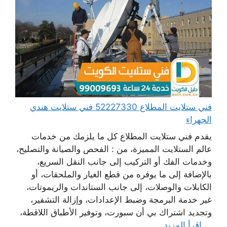
فني ستلايت المطلاع 52227330 فني ستلايت هندي
الجهراء
يقدم فني ستلايت المطلاع كل ما يلزمك من خدمات
عالم الستلايت المميزة، من : الفحص والصيانة والتصليح،
وخدمات الفك أو التركيب إلى جانب النقل السريع،
بالإضافة إلى ما يوفره من قطع الغيار والملحقات، أو
الكابلات والوصلات، إلى جانب الستاندات والريموتات،
غير خدمة البرمجة وضبط الإعدادات، وإزالة التشفير،
وتجديد اشتراك بي أن سبورت، وتوفير الأطباق اللاقطة،
...
اقرأ المزيد