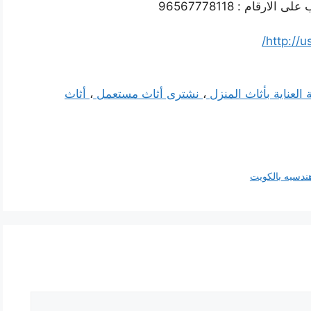
قام : 96567778118
http://u
 العناية بأثاث المنزل
،
نشترى أثاث مستعمل
،
أثاث
ندسيه بالكويت