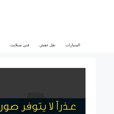
نتقل
لى
لمحتوى
السيارات
نقل عفش
فني ستلايت