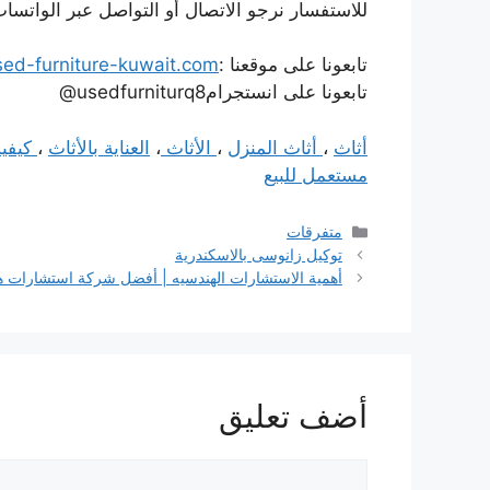
للاستفسار نرجو الاتصال أو التواصل عبر الواتساب على الار
تابعونا على موقعنا :
sed-furniture-kuwait.com/
تابعونا على انستجرامusedfurniturq8@
أثاث
،
أثاث المنزل
،
الأثاث
،
العناية بالأثاث
،
كيفية
مستعمل للبيع
التصنيفات
متفرقات
توكيل زانوسى بالاسكندرية
أهمية الاستشارات الهندسيه | أفضل شركة استشارات ه
أضف تعليق
تعليق