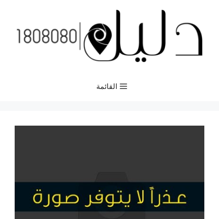
نتقل
لى
لمحتوى
القائمة