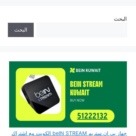
البحث
البحث
جهاز بي ان ستريم beIN STREAM الكويت مع اشتراك