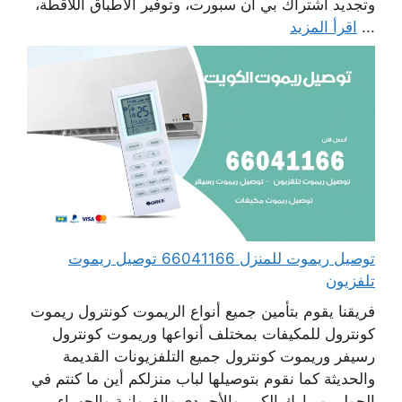
وتجديد اشتراك بي أن سبورت، وتوفير الأطباق اللاقطة،
...
اقرأ المزيد
توصيل ريموت للمنزل 66041166 توصيل ريموت
تلفزيون
فريقنا يقوم بتأمين جميع أنواع الريموت كونترول ريموت
كونترول للمكيفات بمختلف أنواعها وريموت كونترول
رسيفر وريموت كونترول جميع التلفزيونات القديمة
والحديثة كما نقوم بتوصيلها لباب منزلكم أين ما كنتم في
الحولي ومبارك الكبير والأحمدي والفروانية والجهراء