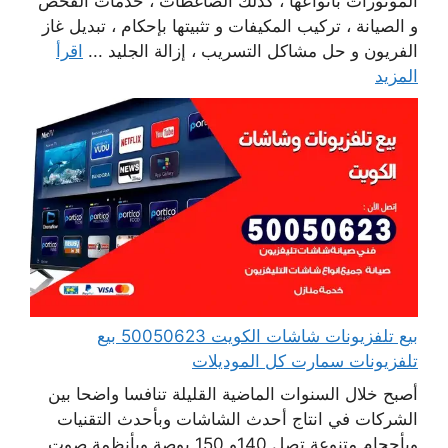
الموتورات بأنواعها ، كذلك الضاغطات ، خدمات الفحص
و الصيانة ، تركيب المكيفات و تثبيتها بإحكام ، تبديل غاز
الفريون و حل مشاكل التسريب ، إزالة الجليد ...
اقرأ
المزيد
بيع تلفزيونات شاشات الكويت 50050623 بيع
تلفزيونات سمارت كل الموديلات
أصبح خلال السنوات الماضية القليلة تنافسا واضحا بين
الشركات في انتاج أحدث الشاشات وبأحدث التقنيات
وبأحجام متنوعة تصل 140و 150 بوصة وبأنظمة صوت