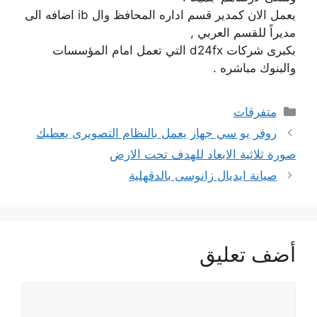
يعمل الان كمدير قسم اداره المحافظ وال ib اضافه الى
مديراً للقسم العربي ,
بكبرى شركات d24fx التي تعمل امام المؤسسات
والبنوك مباشره .
التصنيفات
متفرقات
روفر يو سي جهاز يعمل بالنظام التصويرى يعطيك
صورة ثلاثية الابعاد للهدف تحت الارض
صيانة ايديال زانوسى بالدقهلية
أضف تعليق
تعليق