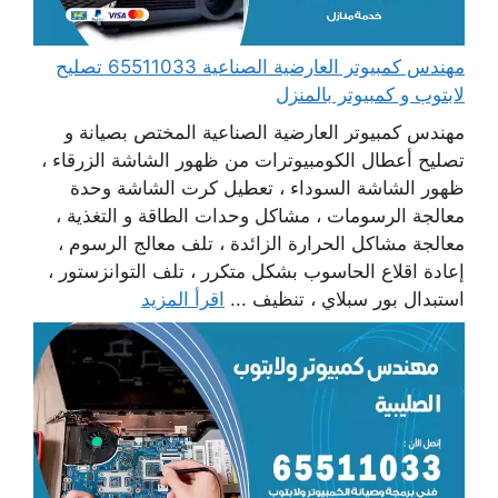
مهندس كمبيوتر العارضية الصناعية 65511033 تصليح
لابتوب و كمبيوتر بالمنزل
مهندس كمبيوتر العارضية الصناعية المختص بصيانة و
تصليح أعطال الكومبيوترات من ظهور الشاشة الزرقاء ،
ظهور الشاشة السوداء ، تعطيل كرت الشاشة وحدة
معالجة الرسومات ، مشاكل وحدات الطاقة و التغذية ،
معالجة مشاكل الحرارة الزائدة ، تلف معالج الرسوم ،
إعادة اقلاع الحاسوب بشكل متكرر ، تلف التوانزستور ،
استبدال بور سبلاي ، تنظيف ...
اقرأ المزيد