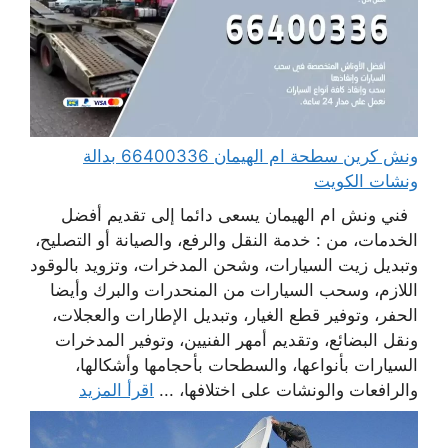
ونش كرين سطحة ام الهيمان 66400336 بدالة
ونشات الكويت
فني ونش ام الهيمان يسعى دائما إلى تقديم أفضل
الخدمات، من : خدمة النقل والرفع، والصيانة أو التصليح،
وتبديل زيت السيارات، وشحن المدخرات، وتزويد بالوقود
اللازم، وسحب السيارات من المنحدرات والبرك وأيضا
الحفر، وتوفير قطع الغيار، وتبديل الإطارات والعجلات،
ونقل البضائع، وتقديم أمهر الفنيين، وتوفير المدخرات
السيارات بأنواعها، والسطحات بأحجامها وأشكالها،
والرافعات والونشات على اختلافها، ...
اقرأ المزيد