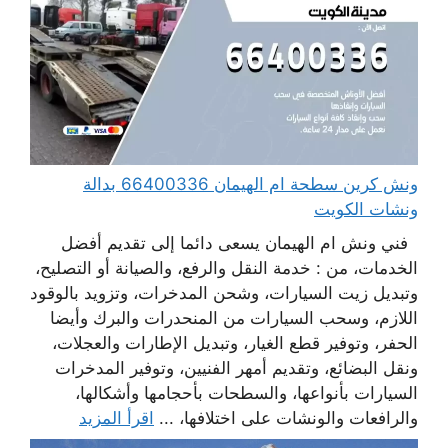
ونش كرين سطحة ام الهيمان 66400336 بدالة
ونشات الكويت
فني ونش ام الهيمان يسعى دائما إلى تقديم أفضل
الخدمات، من : خدمة النقل والرفع، والصيانة أو التصليح،
وتبديل زيت السيارات، وشحن المدخرات، وتزويد بالوقود
اللازم، وسحب السيارات من المنحدرات والبرك وأيضا
الحفر، وتوفير قطع الغيار، وتبديل الإطارات والعجلات،
ونقل البضائع، وتقديم أمهر الفنيين، وتوفير المدخرات
السيارات بأنواعها، والسطحات بأحجامها وأشكالها،
والرافعات والونشات على اختلافها، ...
اقرأ المزيد