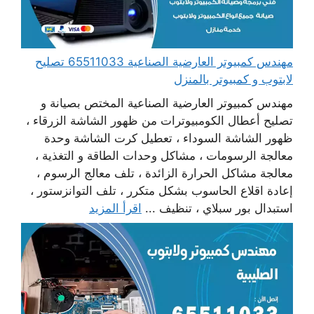
مهندس كمبيوتر العارضية الصناعية 65511033 تصليح
لابتوب و كمبيوتر بالمنزل
مهندس كمبيوتر العارضية الصناعية المختص بصيانة و
تصليح أعطال الكومبيوترات من ظهور الشاشة الزرقاء ،
ظهور الشاشة السوداء ، تعطيل كرت الشاشة وحدة
معالجة الرسومات ، مشاكل وحدات الطاقة و التغذية ،
معالجة مشاكل الحرارة الزائدة ، تلف معالج الرسوم ،
إعادة اقلاع الحاسوب بشكل متكرر ، تلف التوانزستور ،
استبدال بور سبلاي ، تنظيف ...
اقرأ المزيد