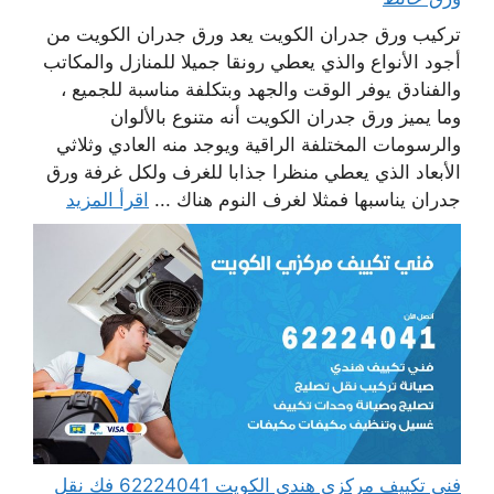
تركيب ورق جدران الكويت يعد ورق جدران الكويت من
أجود الأنواع والذي يعطي رونقا جميلا للمنازل والمكاتب
والفنادق يوفر الوقت والجهد وبتكلفة مناسبة للجميع ،
وما يميز ورق جدران الكويت أنه متنوع بالألوان
والرسومات المختلفة الراقية ويوجد منه العادي وثلاثي
الأبعاد الذي يعطي منظرا جذابا للغرف ولكل غرفة ورق
جدران يناسبها فمثلا لغرف النوم هناك ...
اقرأ المزيد
فني تكييف مركزي هندي الكويت 62224041 فك نقل