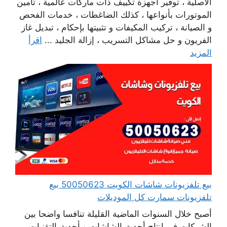
الأصلية ، توفير أجهزة تكييف ذات ماركات عالمية ، تأمين
الموتورات بأنواعها ، كذلك الضاغطات ، خدمات الفحص
و الصيانة ، تركيب المكيفات و تثبيتها بإحكام ، تبديل غاز
الفريون و حل مشاكل التسريب ، إزالة الجليد ...
اقرأ
المزيد
بيع تلفزيونات شاشات الكويت 50050623 بيع
تلفزيونات سمارت كل الموديلات
أصبح خلال السنوات الماضية القليلة تنافسا واضحا بين
الشركات في انتاج أحدث الشاشات وبأحدث التقنيات