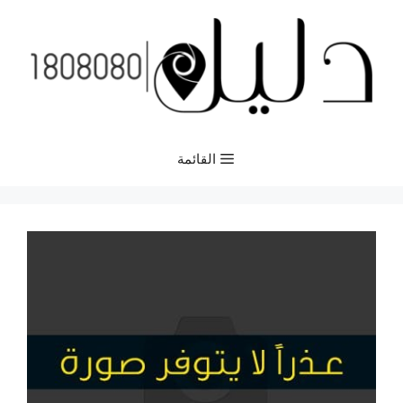
نتقل
لى
لمحتوى
القائمة