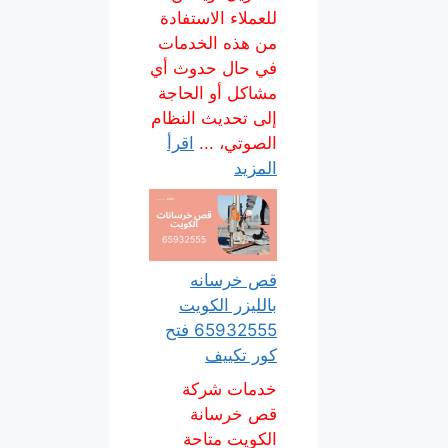
للعملاء الاستفادة
من هذه الخدمات
في حال حدوث أي
مشاكل أو الحاجة
إلى تحديث النظام
الصوتي، ...
اقرأ
المزيد
قص خرسانه
بالليزر الكويت
65932555 فتح
كور تكييف
خدمات شركة
قص خرسانة
الكويت متاحة