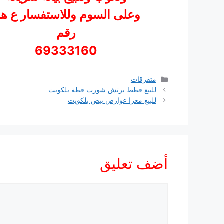
وعلى السوم وللاستفسار ع ه
رقم
69333160
التصنيفات
متفرقات
للبيع قطط برتش شورت قطة بلكويت
للبيع معزا عوارض بيض بلكويت
أضف تعليق
تعليق