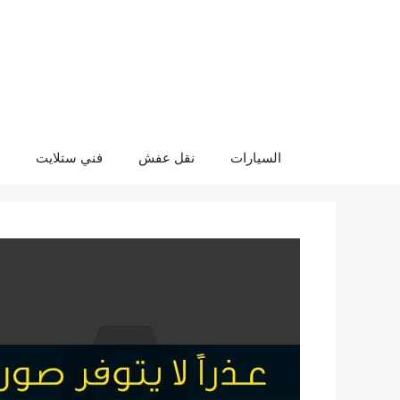
نتقل
لى
لمحتوى
السيارات
نقل عفش
فني ستلايت