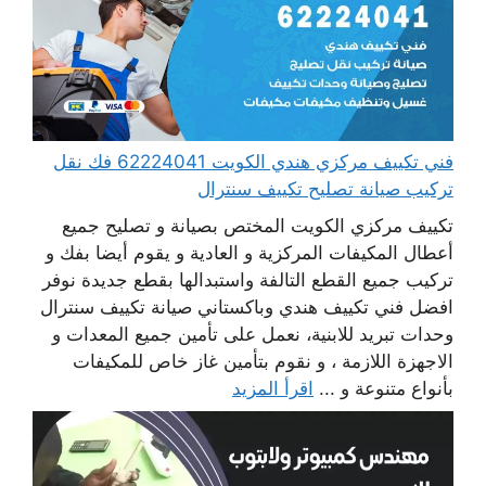
فني تكييف مركزي هندي الكويت 62224041 فك نقل
تركيب صيانة تصليح تكييف سنترال
تكييف مركزي الكويت المختص بصيانة و تصليح جميع
أعطال المكيفات المركزية و العادية و يقوم أيضا بفك و
تركيب جميع القطع التالفة واستبدالها بقطع جديدة نوفر
افضل فني تكييف هندي وباكستاني صيانة تكييف سنترال
وحدات تبريد للابنية، نعمل على تأمين جميع المعدات و
الاجهزة اللازمة ، و نقوم بتأمين غاز خاص للمكيفات
بأنواع متنوعة و ...
اقرأ المزيد