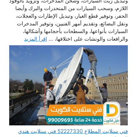
وتبديل زيت السيارات، وشحن المدخرات، وتزويد بالوقود
اللازم، وسحب السيارات من المنحدرات والبرك وأيضا
الحفر، وتوفير قطع الغيار، وتبديل الإطارات والعجلات،
ونقل البضائع، وتقديم أمهر الفنيين، وتوفير المدخرات
السيارات بأنواعها، والسطحات بأحجامها وأشكالها،
والرافعات والونشات على اختلافها، ...
اقرأ المزيد
فني ستلايت المطلاع 52227330 فني ستلايت هندي