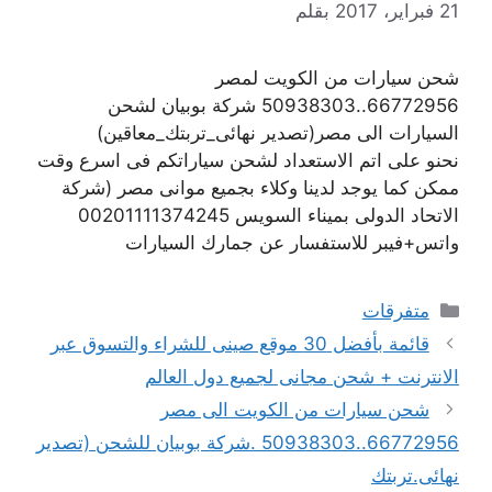
21 فبراير، 2017
بقلم
شحن سيارات من الكويت لمصر
66772956..50938303 شركة بوبيان لشحن
السيارات الى مصر(تصدير نهائى_تربتك_معاقين)
نحنو على اتم الاستعداد لشحن سياراتكم فى اسرع وقت
ممكن كما يوجد لدينا وكلاء بجميع موانى مصر (شركة
الاتحاد الدولى بميناء السويس 00201111374245
واتس+فيبر للاستفسار عن جمارك السيارات
التصنيفات
متفرقات
قائمة بأفضل 30 موقع صينى للشراء والتسوق عبر
الانترنت + شحن مجانى لجميع دول العالم
شحن سيارات من الكويت الى مصر
66772956..50938303 .شركة بوبيان للشحن (تصدير
نهائى.تربتك