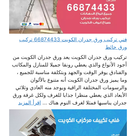
فني تركيب ورق جدران الكويت 66874433 تركيب
ورق حائط
تركيب ورق جدران الكويت يعد ورق جدران الكويت من
أجود الأنواع والذي يعطي رونقا جميلا للمنازل والمكاتب
والفنادق يوفر الوقت والجهد وبتكلفة مناسبة للجميع ،
وما يميز ورق جدران الكويت أنه متنوع بالألوان
والرسومات المختلفة الراقية ويوجد منه العادي وثلاثي
الأبعاد الذي يعطي منظرا جذابا للغرف ولكل غرفة ورق
جدران يناسبها فمثلا لغرف النوم هناك ...
اقرأ المزيد