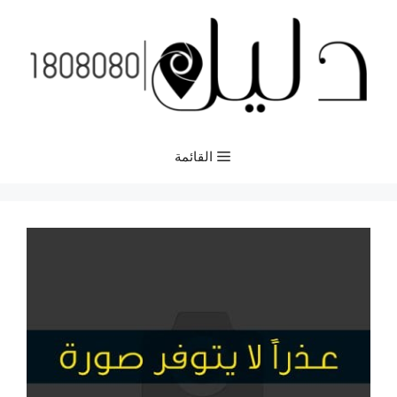
نتقل
لى
لمحتوى
القائمة