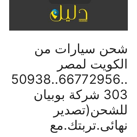
شحن سيارات من
الكويت لمصر
..66772956..50938
303 شركة بوبيان
للشحن(تصدير
نهائى.تربتك.مع