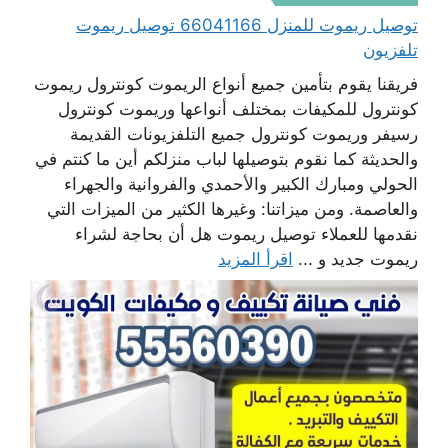
توصيل ريموت للمنزل 66041166 توصيل ريموت
تلفزيون
فريقنا يقوم بتأمين جميع أنواع الريموت كونترول ريموت
كونترول للمكيفات بمختلف أنواعها وريموت كونترول
رسيفر وريموت كونترول جميع التلفزيونات القديمة
والحديثة كما نقوم بتوصيلها لباب منزلكم أين ما كنتم في
الحولي ومبارك الكبير والأحمدي والفروانية والجهراء
والعاصمة. ومن ميزاتنا: وغيرها الكثير من الميزات التي
نقدمها للعملاء توصيل ريموت هل أن بحاجة لشراء
ريموت جديد و ...
اقرأ المزيد