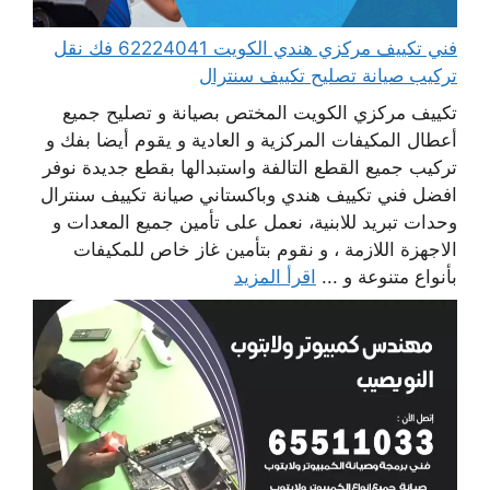
فني تكييف مركزي هندي الكويت 62224041 فك نقل
تركيب صيانة تصليح تكييف سنترال
تكييف مركزي الكويت المختص بصيانة و تصليح جميع
أعطال المكيفات المركزية و العادية و يقوم أيضا بفك و
تركيب جميع القطع التالفة واستبدالها بقطع جديدة نوفر
افضل فني تكييف هندي وباكستاني صيانة تكييف سنترال
وحدات تبريد للابنية، نعمل على تأمين جميع المعدات و
الاجهزة اللازمة ، و نقوم بتأمين غاز خاص للمكيفات
بأنواع متنوعة و ...
اقرأ المزيد