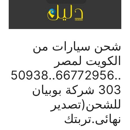
شحن سيارات من
الكويت لمصر
..66772956..50938
303 شركة بوبيان
للشحن(تصدير
نهائى.تربتك