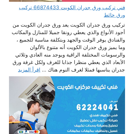
فني تركيب ورق جدران الكويت 66874433 تركيب
ورق حائط
تركيب ورق جدران الكويت يعد ورق جدران الكويت من
أجود الأنواع والذي يعطي رونقا جميلا للمنازل والمكاتب
والفنادق يوفر الوقت والجهد وبتكلفة مناسبة للجميع ،
وما يميز ورق جدران الكويت أنه متنوع بالألوان
والرسومات المختلفة الراقية ويوجد منه العادي وثلاثي
الأبعاد الذي يعطي منظرا جذابا للغرف ولكل غرفة ورق
جدران يناسبها فمثلا لغرف النوم هناك ...
اقرأ المزيد