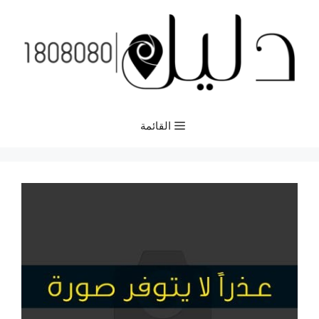
نتقل
لى
لمحتوى
القائمة