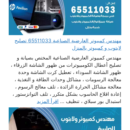
مهندس كمبيوتر العارضية الصناعية 65511033 تصليح
لابتوب و كمبيوتر بالمنزل
مهندس كمبيوتر العارضية الصناعية المختص بصيانة و
تصليح أعطال الكومبيوترات من ظهور الشاشة الزرقاء ،
ظهور الشاشة السوداء ، تعطيل كرت الشاشة وحدة
معالجة الرسومات ، مشاكل وحدات الطاقة و التغذية ،
معالجة مشاكل الحرارة الزائدة ، تلف معالج الرسوم ،
إعادة اقلاع الحاسوب بشكل متكرر ، تلف التوانزستور ،
استبدال بور سبلاي ، تنظيف ...
اقرأ المزيد