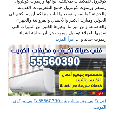
كونترول للمكيفات بمختلف أنواعها وريموت كونترول
رسيفر وريموت كونترول جميع التلفزيونات القديمة
والحديثة كما نقوم بتوصيلها لباب منزلكم أين ما كنتم في
الحولي ومبارك الكبير والأحمدي والفروانية والجهراء
والعاصمة. ومن ميزاتنا: وغيرها الكثير من الميزات التي
نقدمها للعملاء توصيل ريموت هل أن بحاجة لشراء
ريموت جديد و ...
اقرأ المزيد
فني تكييف وتبريد الرميثية 55560390 تكييف مركزي
الكويت