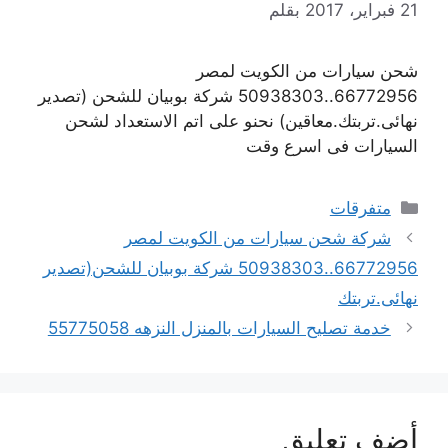
21 فبراير، 2017
بقلم
شحن سيارات من الكويت لمصر
66772956..50938303 شركة بوبيان للشحن (تصدير
نهائى.تربتك.معاقين) نحنو على اتم الاستعداد لشحن
السيارات فى اسرع وقت
التصنيفات
متفرقات
شركة شحن سيارات من الكويت لمصر
66772956..50938303 شركة بوبيان للشحن(تصدير
نهائى.تربتك
خدمة تصليح السيارات بالمنزل النزهه 55775058
أضف تعليق