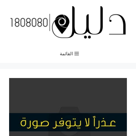
نتقل
لى
لمحتوى
القائمة