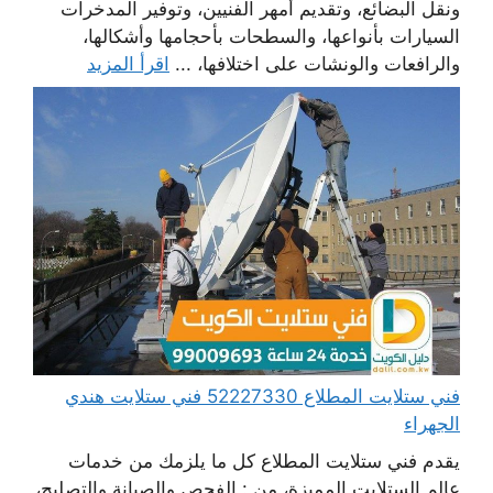
ونقل البضائع، وتقديم أمهر الفنيين، وتوفير المدخرات
السيارات بأنواعها، والسطحات بأحجامها وأشكالها،
والرافعات والونشات على اختلافها، ...
اقرأ المزيد
فني ستلايت المطلاع 52227330 فني ستلايت هندي
الجهراء
يقدم فني ستلايت المطلاع كل ما يلزمك من خدمات
عالم الستلايت المميزة، من : الفحص والصيانة والتصليح،