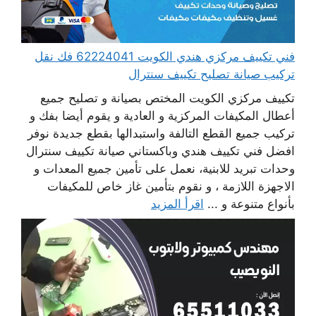
فني تكييف مركزي هندي الكويت 62224041 فك نقل
تركيب صيانة تصليح تكييف سنترال
تكييف مركزي الكويت المختص بصيانة و تصليح جميع
أعطال المكيفات المركزية و العادية و يقوم أيضا بفك و
تركيب جميع القطع التالفة واستبدالها بقطع جديدة نوفر
افضل فني تكييف هندي وباكستاني صيانة تكييف سنترال
وحدات تبريد للابنية، نعمل على تأمين جميع المعدات و
الاجهزة اللازمة ، و نقوم بتأمين غاز خاص للمكيفات
بأنواع متنوعة و ...
اقرأ المزيد