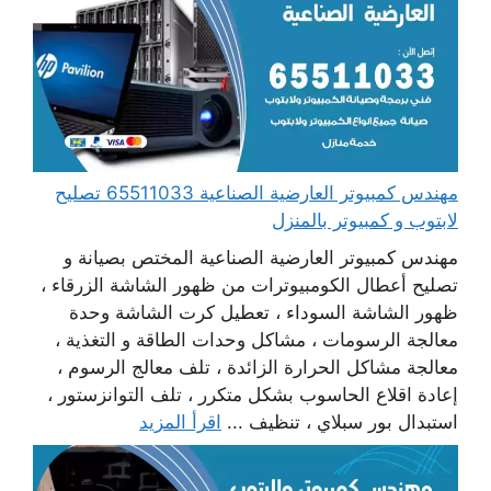
مهندس كمبيوتر العارضية الصناعية 65511033 تصليح
لابتوب و كمبيوتر بالمنزل
مهندس كمبيوتر العارضية الصناعية المختص بصيانة و
تصليح أعطال الكومبيوترات من ظهور الشاشة الزرقاء ،
ظهور الشاشة السوداء ، تعطيل كرت الشاشة وحدة
معالجة الرسومات ، مشاكل وحدات الطاقة و التغذية ،
معالجة مشاكل الحرارة الزائدة ، تلف معالج الرسوم ،
إعادة اقلاع الحاسوب بشكل متكرر ، تلف التوانزستور ،
استبدال بور سبلاي ، تنظيف ...
اقرأ المزيد