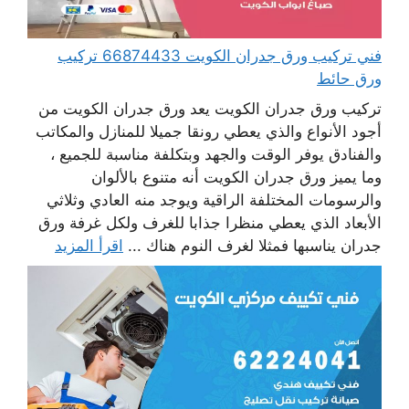
فني تركيب ورق جدران الكويت 66874433 تركيب
ورق حائط
تركيب ورق جدران الكويت يعد ورق جدران الكويت من
أجود الأنواع والذي يعطي رونقا جميلا للمنازل والمكاتب
والفنادق يوفر الوقت والجهد وبتكلفة مناسبة للجميع ،
وما يميز ورق جدران الكويت أنه متنوع بالألوان
والرسومات المختلفة الراقية ويوجد منه العادي وثلاثي
الأبعاد الذي يعطي منظرا جذابا للغرف ولكل غرفة ورق
جدران يناسبها فمثلا لغرف النوم هناك ...
اقرأ المزيد