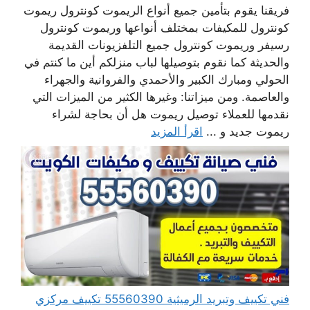
فريقنا يقوم بتأمين جميع أنواع الريموت كونترول ريموت
كونترول للمكيفات بمختلف أنواعها وريموت كونترول
رسيفر وريموت كونترول جميع التلفزيونات القديمة
والحديثة كما نقوم بتوصيلها لباب منزلكم أين ما كنتم في
الحولي ومبارك الكبير والأحمدي والفروانية والجهراء
والعاصمة. ومن ميزاتنا: وغيرها الكثير من الميزات التي
نقدمها للعملاء توصيل ريموت هل أن بحاجة لشراء
ريموت جديد و ...
اقرأ المزيد
فني تكييف وتبريد الرميثية 55560390 تكييف مركزي