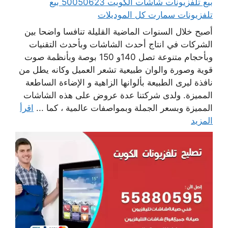
بيع تلفزيونات شاشات الكويت 50050623 بيع
تلفزيونات سمارت كل الموديلات
أصبح خلال السنوات الماضية القليلة تنافسا واضحا بين
الشركات في انتاج أحدث الشاشات وبأحدث التقنيات
وبأحجام متنوعة تصل 140و 150 بوصة وبأنظمة صوت
قوية وصورة والوان طبيعية تشعر العميل وكانه يطل من
نافذة ليرى الطبيعة بألوانها الزاهية و الإضاءة الساطعة
المميزة. ولدى شركتنا عدة عروض على هذه الشاشات
المميزة وبسعر الجملة وبمواصفات عالمية ، كما ...
اقرأ
المزيد