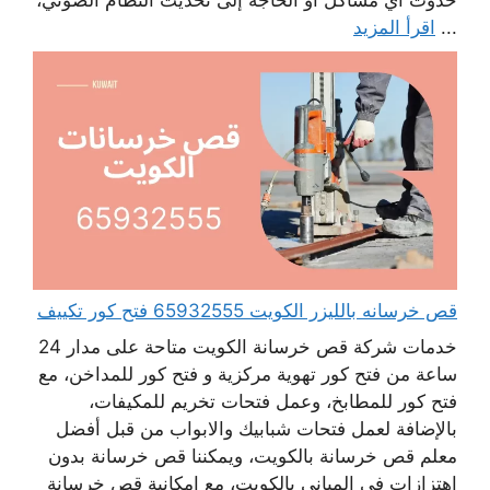
حدوث أي مشاكل أو الحاجة إلى تحديث النظام الصوتي،
...
اقرأ المزيد
قص خرسانه بالليزر الكويت 65932555 فتح كور تكييف
خدمات شركة قص خرسانة الكويت متاحة على مدار 24
ساعة من فتح كور تهوية مركزية و فتح كور للمداخن، مع
فتح كور للمطابخ، وعمل فتحات تخريم للمكيفات،
بالإضافة لعمل فتحات شبابيك والابواب من قبل أفضل
معلم قص خرسانة بالكويت، ويمكننا قص خرسانة بدون
اهتزازات في المباني بالكويت، مع امكانية قص خرسانة