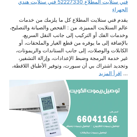
فني ستلايت المطلاع 52227330 فني ستلايت هندي
الجهراء
يقدم فني ستلايت المطلاع كل ما يلزمك من خدمات
عالم الستلايت المميزة، من : الفحص والصيانة والتصليح،
وخدمات الفك أو التركيب إلى جانب النقل السريع،
بالإضافة إلى ما يوفره من قطع الغيار والملحقات، أو
الكابلات والوصلات، إلى جانب الستاندات والريموتات،
غير خدمة البرمجة وضبط الإعدادات، وإزالة التشفير،
وتجديد اشتراك بي أن سبورت، وتوفير الأطباق اللاقطة،
...
اقرأ المزيد