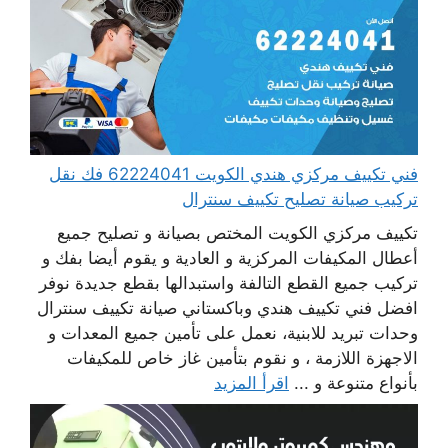
فني تكييف مركزي هندي الكويت 62224041 فك نقل
تركيب صيانة تصليح تكييف سنترال
تكييف مركزي الكويت المختص بصيانة و تصليح جميع
أعطال المكيفات المركزية و العادية و يقوم أيضا بفك و
تركيب جميع القطع التالفة واستبدالها بقطع جديدة نوفر
افضل فني تكييف هندي وباكستاني صيانة تكييف سنترال
وحدات تبريد للابنية، نعمل على تأمين جميع المعدات و
الاجهزة اللازمة ، و نقوم بتأمين غاز خاص للمكيفات
بأنواع متنوعة و ...
اقرأ المزيد