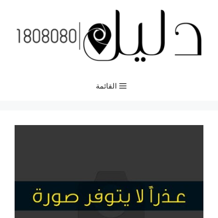
نتقل
لى
لمحتوى
القائمة