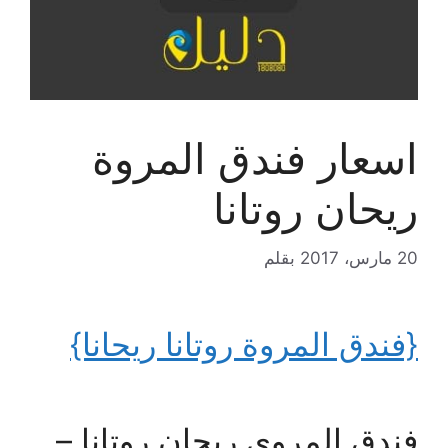
اسعار فندق المروة
ريحان روتانا
20 مارس، 2017
بقلم
{فندق المروة روتانا ريحانا}
فندق المروى ريحان روتانا –