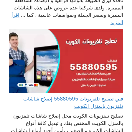
نافذة ليرى الطبيعة بألوانها الزاهية و الإضاءة الساطعة
المميزة. ولدى شركتنا عدة عروض على هذه الشاشات
المميزة وبسعر الجملة وبمواصفات عالمية ، كما ...
اقرأ
المزيد
فني تصليح تلفزيونات 55880595 إصلاح شاشات
تلفزيون بالمنزل الكويت
تصليح تلفزيونات الكويت محل إصلاح شاشات تلفزيون
بالمنزل الكويت المختص بفك و تبديل كافة أنواع
الشاشات الكبيرة و الصغير ، تأمين أجود أنواع الشاشات