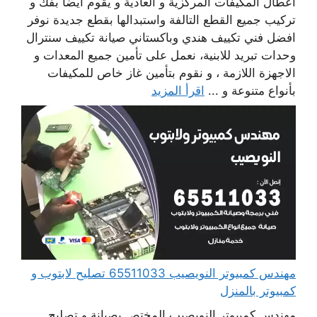
أعطال المكيفات المركزية و العادية و يقوم أيضا بفك و
تركيب جميع القطع التالفة واستبدالها بقطع جديدة نوفر
افضل فني تكييف هندي وباكستاني صيانة تكييف سنترال
وحدات تبريد للابنية، نعمل على تأمين جميع المعدات و
الاجهزة اللازمة ، و نقوم بتأمين غاز خاص للمكيفات
بأنواع متنوعة و ...
اقرأ المزيد
مهندس كمبيوتر النويصيب 65511033 تصليح لابتوب و
كمبيوتر بالمنزل
مهندس كمبيوتر النويصيب المختص بصيانة و تصليح