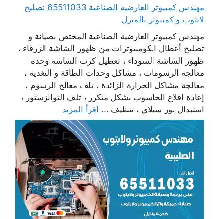
مهندس كمبيوتر العارضية الصناعية 65511033 تصليح
لابتوب و كمبيوتر بالمنزل
مهندس كمبيوتر العارضية الصناعية المختص بصيانة و
تصليح أعطال الكومبيوترات من ظهور الشاشة الزرقاء ،
ظهور الشاشة السوداء ، تعطيل كرت الشاشة وحدة
معالجة الرسومات ، مشاكل وحدات الطاقة و التغذية ،
معالجة مشاكل الحرارة الزائدة ، تلف معالج الرسوم ،
إعادة اقلاع الحاسوب بشكل متكرر ، تلف التوانزستور ،
استبدال بور سبلاي ، تنظيف ...
اقرأ المزيد