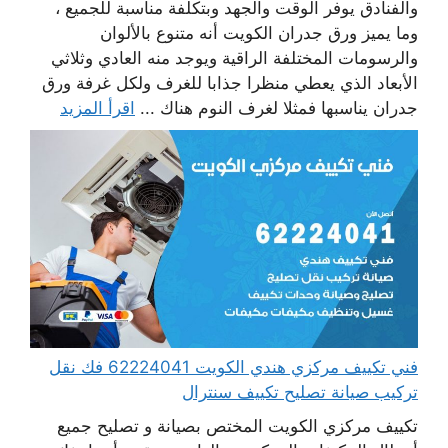
والفنادق يوفر الوقت والجهد وبتكلفة مناسبة للجميع ،
وما يميز ورق جدران الكويت أنه متنوع بالألوان
والرسومات المختلفة الراقية ويوجد منه العادي وثلاثي
الأبعاد الذي يعطي منظرا جذابا للغرف ولكل غرفة ورق
جدران يناسبها فمثلا لغرف النوم هناك ...
اقرأ المزيد
فني تكييف مركزي هندي الكويت 62224041 فك نقل
تركيب صيانة تصليح تكييف سنترال
تكييف مركزي الكويت المختص بصيانة و تصليح جميع