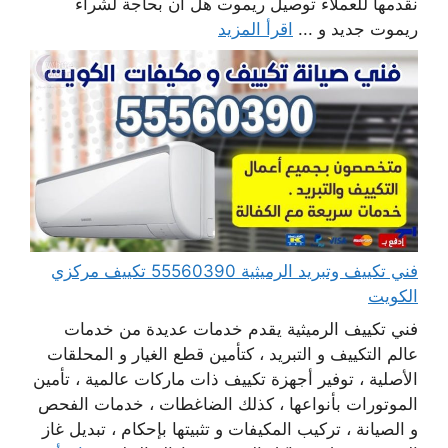
نقدمها للعملاء توصيل ريموت هل أن بحاجة لشراء
ريموت جديد و ...
اقرأ المزيد
فني تكييف وتبريد الرميثية 55560390 تكييف مركزي
الكويت
فني تكييف الرميثية يقدم خدمات عديدة من خدمات
عالم التكييف و التبريد ، كتأمين قطع الغيار و المحلقات
الأصلية ، توفير أجهزة تكييف ذات ماركات عالمية ، تأمين
الموتورات بأنواعها ، كذلك الضاغطات ، خدمات الفحص
و الصيانة ، تركيب المكيفات و تثبيتها بإحكام ، تبديل غاز