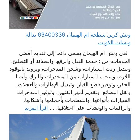
ونش كرين سطحة ام الهيمان 66400336 بدالة
ونشات الكويت
فني ونش ام الهيمان يسعى دائما إلى تقديم أفضل
الخدمات، من : خدمة النقل والرفع، والصيانة أو التصليح،
وتبديل زيت السيارات، وشحن المدخرات، وتزويد بالوقود
اللازم، وسحب السيارات من المنحدرات والبرك وأيضا
الحفر، وتوفير قطع الغيار، وتبديل الإطارات والعجلات،
ونقل البضائع، وتقديم أمهر الفنيين، وتوفير المدخرات
السيارات بأنواعها، والسطحات بأحجامها وأشكالها،
والرافعات والونشات على اختلافها، ...
اقرأ المزيد