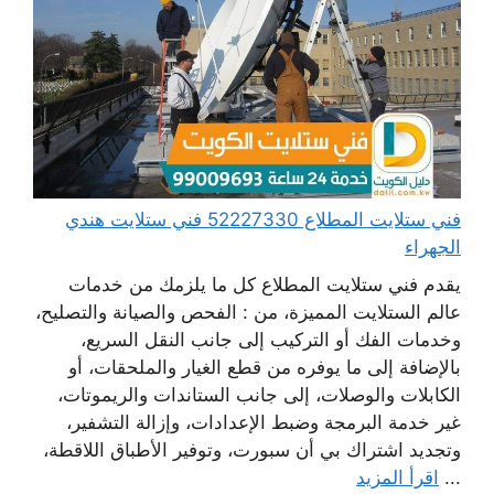
فني ستلايت المطلاع 52227330 فني ستلايت هندي
الجهراء
يقدم فني ستلايت المطلاع كل ما يلزمك من خدمات
عالم الستلايت المميزة، من : الفحص والصيانة والتصليح،
وخدمات الفك أو التركيب إلى جانب النقل السريع،
بالإضافة إلى ما يوفره من قطع الغيار والملحقات، أو
الكابلات والوصلات، إلى جانب الستاندات والريموتات،
غير خدمة البرمجة وضبط الإعدادات، وإزالة التشفير،
وتجديد اشتراك بي أن سبورت، وتوفير الأطباق اللاقطة،
...
اقرأ المزيد