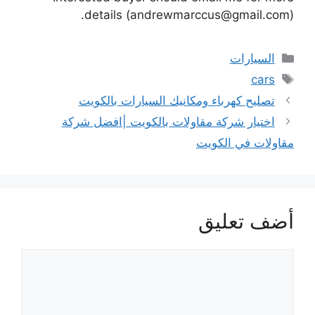
details (andrewmarccus@gmail.com).
التصنيفات
السيارات
الوسوم
cars
تصليح كهرباء ومكانيك السيارات بالكويت
اختيار شركة مقاولات بالكويت |افضل شركة
مقاولات في الكويت
أضف تعليق
تعليق