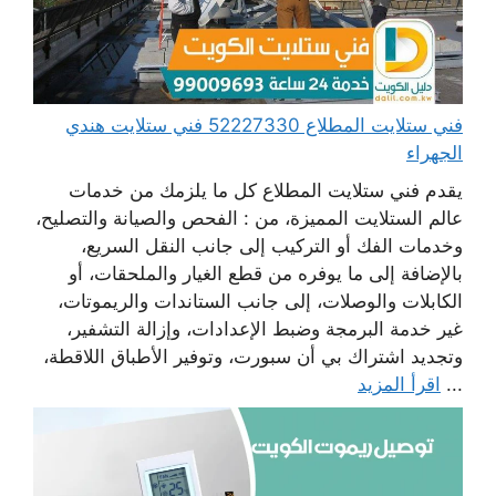
فني ستلايت المطلاع 52227330 فني ستلايت هندي
الجهراء
يقدم فني ستلايت المطلاع كل ما يلزمك من خدمات
عالم الستلايت المميزة، من : الفحص والصيانة والتصليح،
وخدمات الفك أو التركيب إلى جانب النقل السريع،
بالإضافة إلى ما يوفره من قطع الغيار والملحقات، أو
الكابلات والوصلات، إلى جانب الستاندات والريموتات،
غير خدمة البرمجة وضبط الإعدادات، وإزالة التشفير،
وتجديد اشتراك بي أن سبورت، وتوفير الأطباق اللاقطة،
...
اقرأ المزيد