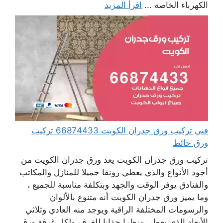
الكهرباء الخاصة ...
اقرأ المزيد
فني تركيب ورق جدران الكويت 66874433 تركيب
ورق حائط
تركيب ورق جدران الكويت يعد ورق جدران الكويت من
أجود الأنواع والذي يعطي رونقا جميلا للمنازل والمكاتب
والفنادق يوفر الوقت والجهد وبتكلفة مناسبة للجميع ،
وما يميز ورق جدران الكويت أنه متنوع بالألوان
والرسومات المختلفة الراقية ويوجد منه العادي وثلاثي
الأبعاد الذي يعطي منظرا جذابا للغرف ولكل غرفة ورق