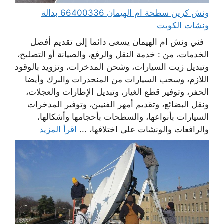
ونش كرين سطحة ام الهيمان 66400336 بدالة
ونشات الكويت
فني ونش ام الهيمان يسعى دائما إلى تقديم أفضل
الخدمات، من : خدمة النقل والرفع، والصيانة أو التصليح،
وتبديل زيت السيارات، وشحن المدخرات، وتزويد بالوقود
اللازم، وسحب السيارات من المنحدرات والبرك وأيضا
الحفر، وتوفير قطع الغيار، وتبديل الإطارات والعجلات،
ونقل البضائع، وتقديم أمهر الفنيين، وتوفير المدخرات
السيارات بأنواعها، والسطحات بأحجامها وأشكالها،
والرافعات والونشات على اختلافها، ...
اقرأ المزيد