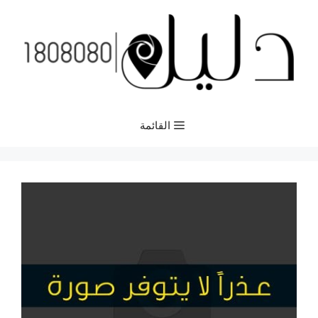
نتقل
لى
لمحتوى
القائمة