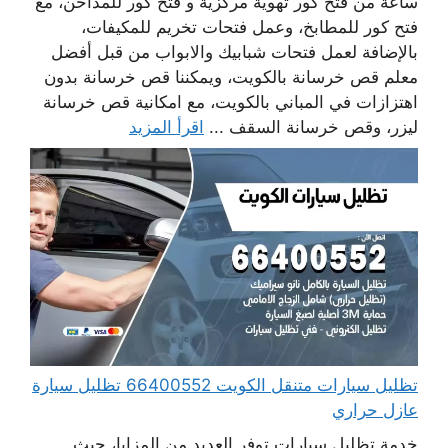
ساعة من فتح كور تهوية مركزية و فتح كور للمداخن، مع
فتح كور للمطابخ، وعمل فتحات تخريم للمكيفات،
بالإضافة لعمل فتحات شبابيك والابواب من قبل أفضل
معلم قص خرسانة بالكويت، ويمكننا قص خرسانة بدون
اهتزازات في المباني بالكويت، مع امكانية قص خرسانة
ليزر، وقص خرسانة السقف ...
اقرأ المزيد
تظليل سيارات متنقل الكويت 66400552 تظليل سيارة
عازل حراري
خدمة تظليل سيارات توفر العديد من المزايا، حيث