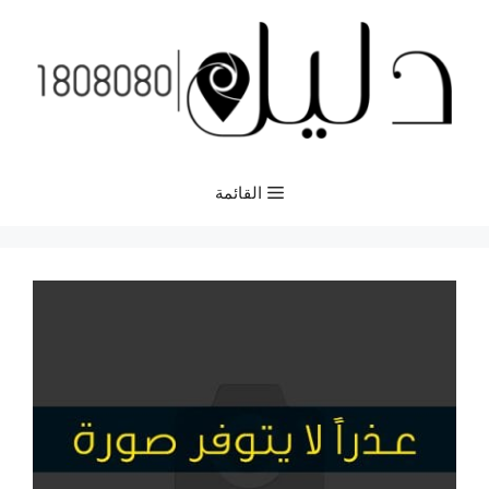
نتقل
لى
لمحتوى
القائمة