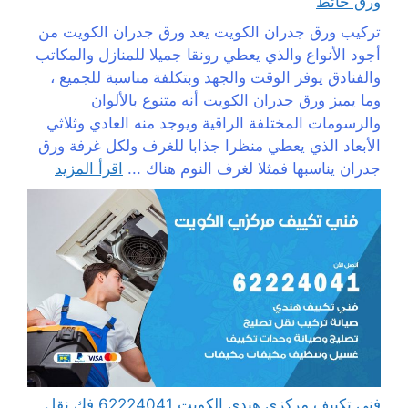
ورق حائط
تركيب ورق جدران الكويت يعد ورق جدران الكويت من
أجود الأنواع والذي يعطي رونقا جميلا للمنازل والمكاتب
والفنادق يوفر الوقت والجهد وبتكلفة مناسبة للجميع ،
وما يميز ورق جدران الكويت أنه متنوع بالألوان
والرسومات المختلفة الراقية ويوجد منه العادي وثلاثي
الأبعاد الذي يعطي منظرا جذابا للغرف ولكل غرفة ورق
جدران يناسبها فمثلا لغرف النوم هناك ...
اقرأ المزيد
فني تكييف مركزي هندي الكويت 62224041 فك نقل