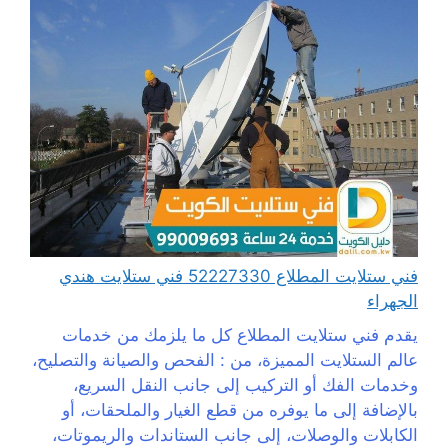
فني ستلايت المطلاع 52227330 فني ستلايت هندي
الجهراء
يقدم فني ستلايت المطلاع كل ما يلزمك من خدمات
عالم الستلايت المميزة، من : الفحص والصيانة والتصليح،
وخدمات الفك أو التركيب إلى جانب النقل السريع،
بالإضافة إلى ما يوفره من قطع الغيار والملحقات، أو
الكابلات والوصلات، إلى جانب الستاندات والريموتات،