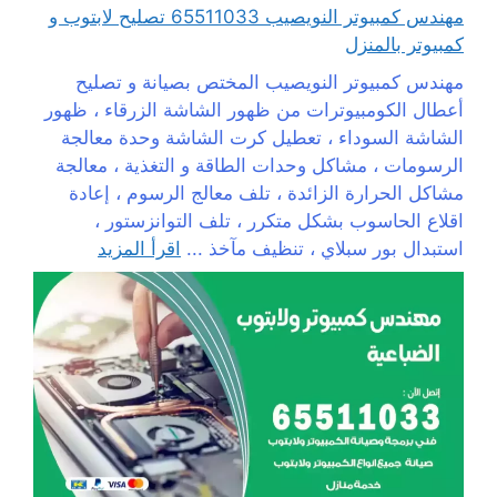
مهندس كمبيوتر النويصيب 65511033 تصليح لابتوب و
كمبيوتر بالمنزل
مهندس كمبيوتر النويصيب المختص بصيانة و تصليح
أعطال الكومبيوترات من ظهور الشاشة الزرقاء ، ظهور
الشاشة السوداء ، تعطيل كرت الشاشة وحدة معالجة
الرسومات ، مشاكل وحدات الطاقة و التغذية ، معالجة
مشاكل الحرارة الزائدة ، تلف معالج الرسوم ، إعادة
اقلاع الحاسوب بشكل متكرر ، تلف التوانزستور ،
استبدال بور سبلاي ، تنظيف مآخذ ...
اقرأ المزيد