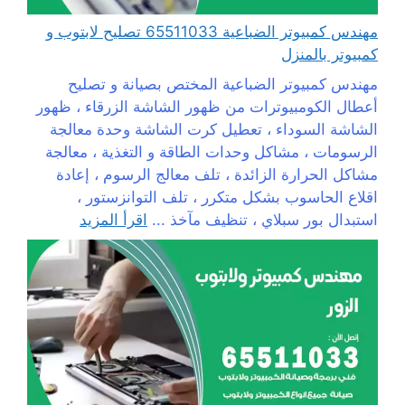
مهندس كمبيوتر الضباعية 65511033 تصليح لابتوب و
كمبيوتر بالمنزل
مهندس كمبيوتر الضباعية المختص بصيانة و تصليح
أعطال الكومبيوترات من ظهور الشاشة الزرقاء ، ظهور
الشاشة السوداء ، تعطيل كرت الشاشة وحدة معالجة
الرسومات ، مشاكل وحدات الطاقة و التغذية ، معالجة
مشاكل الحرارة الزائدة ، تلف معالج الرسوم ، إعادة
اقلاع الحاسوب بشكل متكرر ، تلف التوانزستور ،
استبدال بور سبلاي ، تنظيف مآخذ ...
اقرأ المزيد