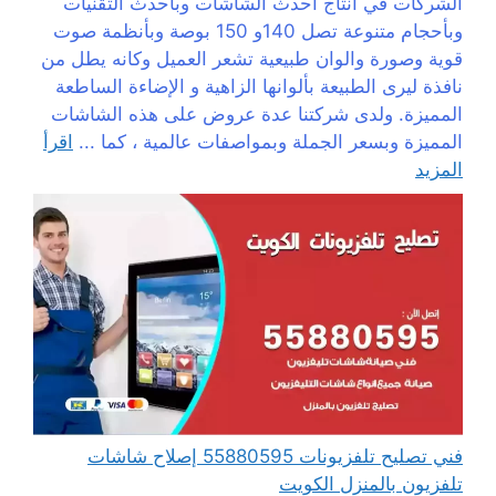
الشركات في انتاج أحدث الشاشات وبأحدث التقنيات
وبأحجام متنوعة تصل 140و 150 بوصة وبأنظمة صوت
قوية وصورة والوان طبيعية تشعر العميل وكانه يطل من
نافذة ليرى الطبيعة بألوانها الزاهية و الإضاءة الساطعة
المميزة. ولدى شركتنا عدة عروض على هذه الشاشات
المميزة وبسعر الجملة وبمواصفات عالمية ، كما ...
اقرأ
المزيد
فني تصليح تلفزيونات 55880595 إصلاح شاشات
تلفزيون بالمنزل الكويت