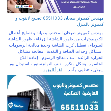
مهندس كمبيوتر صبحان 65511033 تصليح لابتوب و
كمبيوتر بالمنزل
مهندس كمبيوتر صبحان المختص بصيانة و تصليح أعطال
الكومبيوترات من ظهور الشاشة الزرقاء ، ظهور الشاشة
السوداء ، تعطيل كرت الشاشة وحدة معالجة الرسومات
، مشاكل وحدات الطاقة و التغذية ، معالجة مشاكل
الحرارة الزائدة ، تلف معالج الرسوم ، إعادة اقلاع
الحاسوب بشكل متكرر ، تلف التوانزستور ، استبدال بور
سبلاي ، تنظيف مآخذ ...
اقرأ المزيد