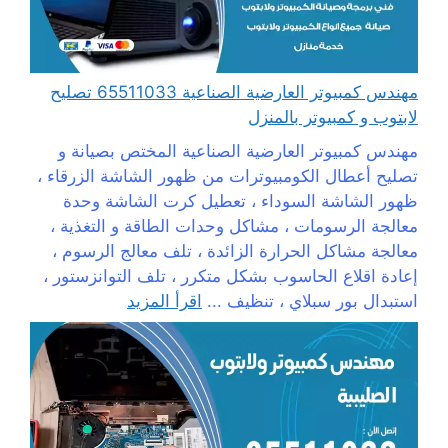
مهندس كمبيوتر العارضية الصناعية 65511033 تصليح
لابتوب و كمبيوتر بالمنزل
مهندس كمبيوتر العارضية الصناعية المختص بصيانة و
تصليح أعطال الكومبيوترات من ظهور الشاشة الزرقاء ،
ظهور الشاشة السوداء ، تعطيل كرت الشاشة وحدة
معالجة الرسومات ، مشاكل وحدات الطاقة و التغذية ،
معالجة مشاكل الحرارة الزائدة ، تلف معالج الرسوم ،
إعادة اقلاع الحاسوب بشكل متكرر ، تلف التوانزستور ،
استبدال بور سبلاي ، تنظيف ...
اقرأ المزيد