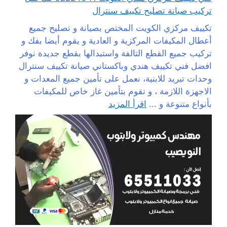
تركيب صيانة تصليح تكييف سنترال
تكييف مركزي الكويت المختص بصيانة و تصليح جميع
أعطال المكيفات المركزية و العادية و يقوم أيضا بفك و
تركيب جميع القطع التالفة واستبدالها بقطع جديدة نوفر
افضل فني تكييف هندي وباكستاني صيانة تكييف سنترال
وحدات تبريد للابنية، نعمل على تأمين جميع المعدات و
الاجهزة اللازمة ، و نقوم بتأمين غاز خاص للمكيفات
بأنواع متنوعة و ...
اقرأ المزيد