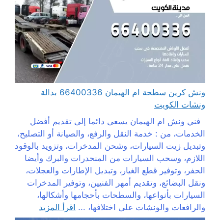
ونش كرين سطحة ام الهيمان 66400336 بدالة
ونشات الكويت
فني ونش ام الهيمان يسعى دائما إلى تقديم أفضل
الخدمات، من : خدمة النقل والرفع، والصيانة أو التصليح،
وتبديل زيت السيارات، وشحن المدخرات، وتزويد بالوقود
اللازم، وسحب السيارات من المنحدرات والبرك وأيضا
الحفر، وتوفير قطع الغيار، وتبديل الإطارات والعجلات،
ونقل البضائع، وتقديم أمهر الفنيين، وتوفير المدخرات
السيارات بأنواعها، والسطحات بأحجامها وأشكالها،
والرافعات والونشات على اختلافها، ...
اقرأ المزيد