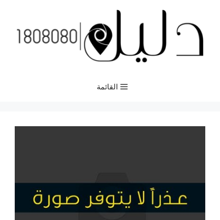
نتقل
لى
لمحتوى
القائمة