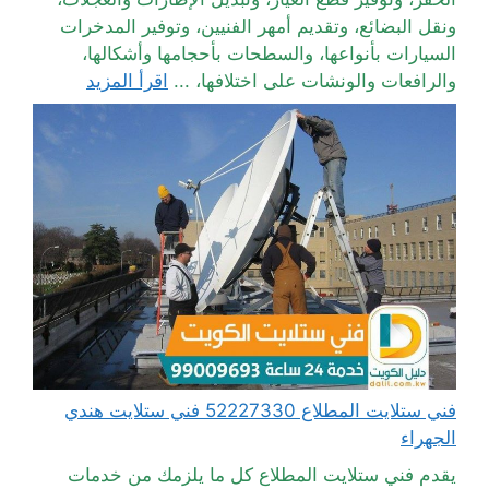
ونقل البضائع، وتقديم أمهر الفنيين، وتوفير المدخرات
السيارات بأنواعها، والسطحات بأحجامها وأشكالها،
والرافعات والونشات على اختلافها، ...
اقرأ المزيد
فني ستلايت المطلاع 52227330 فني ستلايت هندي
الجهراء
يقدم فني ستلايت المطلاع كل ما يلزمك من خدمات