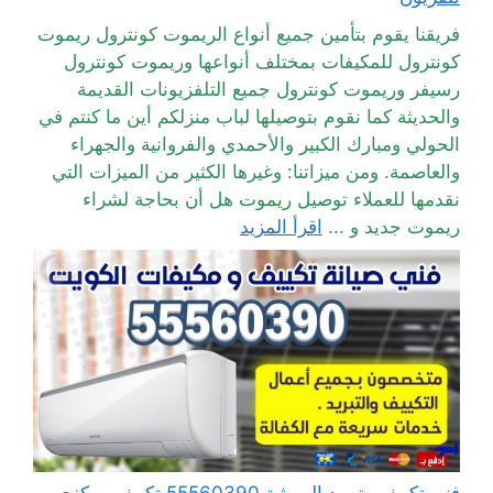
فريقنا يقوم بتأمين جميع أنواع الريموت كونترول ريموت
كونترول للمكيفات بمختلف أنواعها وريموت كونترول
رسيفر وريموت كونترول جميع التلفزيونات القديمة
والحديثة كما نقوم بتوصيلها لباب منزلكم أين ما كنتم في
الحولي ومبارك الكبير والأحمدي والفروانية والجهراء
والعاصمة. ومن ميزاتنا: وغيرها الكثير من الميزات التي
نقدمها للعملاء توصيل ريموت هل أن بحاجة لشراء
ريموت جديد و ...
اقرأ المزيد
فني تكييف وتبريد الرميثية 55560390 تكييف مركزي