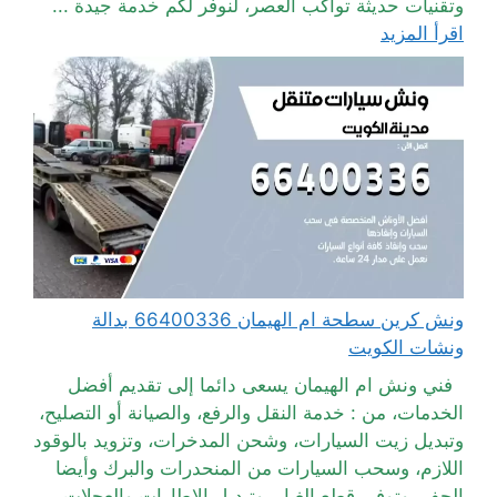
وتقنيات حديثة تواكب العصر، لنوفر لكم خدمة جيدة ...
اقرأ المزيد
ونش كرين سطحة ام الهيمان 66400336 بدالة
ونشات الكويت
فني ونش ام الهيمان يسعى دائما إلى تقديم أفضل
الخدمات، من : خدمة النقل والرفع، والصيانة أو التصليح،
وتبديل زيت السيارات، وشحن المدخرات، وتزويد بالوقود
اللازم، وسحب السيارات من المنحدرات والبرك وأيضا
الحفر، وتوفير قطع الغيار، وتبديل الإطارات والعجلات،