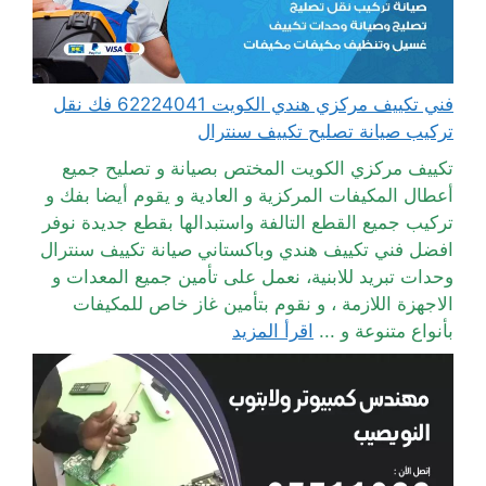
فني تكييف مركزي هندي الكويت 62224041 فك نقل
تركيب صيانة تصليح تكييف سنترال
تكييف مركزي الكويت المختص بصيانة و تصليح جميع
أعطال المكيفات المركزية و العادية و يقوم أيضا بفك و
تركيب جميع القطع التالفة واستبدالها بقطع جديدة نوفر
افضل فني تكييف هندي وباكستاني صيانة تكييف سنترال
وحدات تبريد للابنية، نعمل على تأمين جميع المعدات و
الاجهزة اللازمة ، و نقوم بتأمين غاز خاص للمكيفات
بأنواع متنوعة و ...
اقرأ المزيد