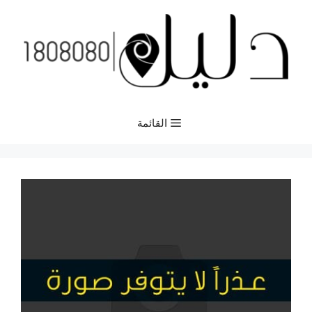
نتقل
لى
لمحتوى
القائمة