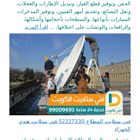
الحفر، وتوفير قطع الغيار، وتبديل الإطارات والعجلات،
ونقل البضائع، وتقديم أمهر الفنيين، وتوفير المدخرات
السيارات بأنواعها، والسطحات بأحجامها وأشكالها،
والرافعات والونشات على اختلافها، ...
اقرأ المزيد
فني ستلايت المطلاع 52227330 فني ستلايت هندي
الجهراء
يقدم فني ستلايت المطلاع كل ما يلزمك من خدمات