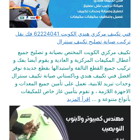
فني تكييف مركزي هندي الكويت 62224041 فك نقل
تركيب صيانة تصليح تكييف سنترال
تكييف مركزي الكويت المختص بصيانة و تصليح جميع
أعطال المكيفات المركزية و العادية و يقوم أيضا بفك و
تركيب جميع القطع التالفة واستبدالها بقطع جديدة نوفر
افضل فني تكييف هندي وباكستاني صيانة تكييف سنترال
وحدات تبريد للابنية، نعمل على تأمين جميع المعدات و
الاجهزة اللازمة ، و نقوم بتأمين غاز خاص للمكيفات
بأنواع متنوعة و ...
اقرأ المزيد