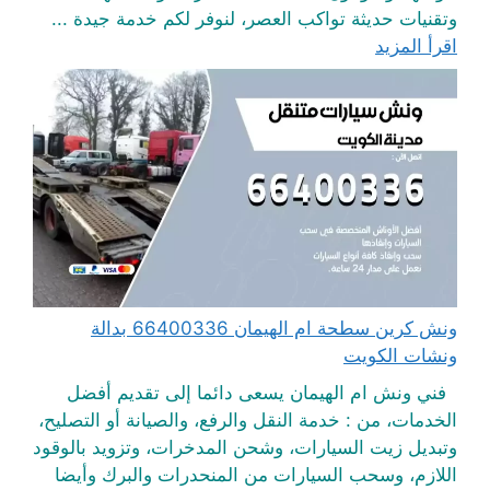
وتقنيات حديثة تواكب العصر، لنوفر لكم خدمة جيدة ...
اقرأ المزيد
ونش كرين سطحة ام الهيمان 66400336 بدالة
ونشات الكويت
فني ونش ام الهيمان يسعى دائما إلى تقديم أفضل
الخدمات، من : خدمة النقل والرفع، والصيانة أو التصليح،
وتبديل زيت السيارات، وشحن المدخرات، وتزويد بالوقود
اللازم، وسحب السيارات من المنحدرات والبرك وأيضا