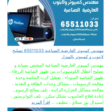
مهندس كمبيوتر العارضية الصناعية 65511033 تصليح
لابتوب و كمبيوتر بالمنزل
مهندس كمبيوتر العارضية الصناعية المختص بصيانة و
تصليح أعطال الكومبيوترات من ظهور الشاشة الزرقاء ،
ظهور الشاشة السوداء ، تعطيل كرت الشاشة وحدة
معالجة الرسومات ، مشاكل وحدات الطاقة و التغذية ،
معالجة مشاكل الحرارة الزائدة ، تلف معالج الرسوم ،
إعادة اقلاع الحاسوب بشكل متكرر ، تلف التوانزستور ،
استبدال بور سبلاي ، تنظيف ...
اقرأ المزيد