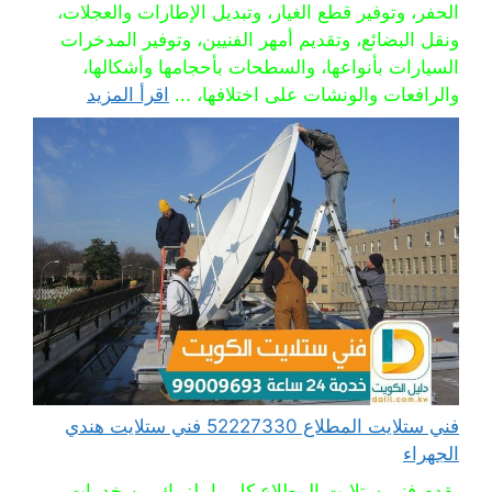
الحفر، وتوفير قطع الغيار، وتبديل الإطارات والعجلات،
ونقل البضائع، وتقديم أمهر الفنيين، وتوفير المدخرات
السيارات بأنواعها، والسطحات بأحجامها وأشكالها،
والرافعات والونشات على اختلافها، ...
اقرأ المزيد
فني ستلايت المطلاع 52227330 فني ستلايت هندي
الجهراء
يقدم فني ستلايت المطلاع كل ما يلزمك من خدمات