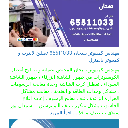
مهندس كمبيوتر صبحان 65511033 تصليح لابتوب و
كمبيوتر بالمنزل
مهندس كمبيوتر صبحان المختص بصيانة و تصليح أعطال
الكومبيوترات من ظهور الشاشة الزرقاء ، ظهور الشاشة
السوداء ، تعطيل كرت الشاشة وحدة معالجة الرسومات
، مشاكل وحدات الطاقة و التغذية ، معالجة مشاكل
الحرارة الزائدة ، تلف معالج الرسوم ، إعادة اقلاع
الحاسوب بشكل متكرر ، تلف التوانزستور ، استبدال بور
سبلاي ، تنظيف مآخذ ...
اقرأ المزيد