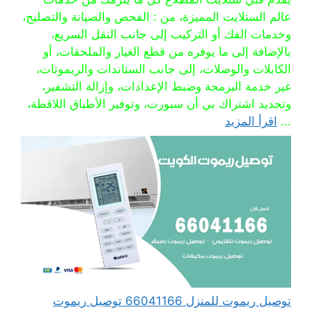
عالم الستلايت المميزة، من : الفحص والصيانة والتصليح،
وخدمات الفك أو التركيب إلى جانب النقل السريع،
بالإضافة إلى ما يوفره من قطع الغيار والملحقات، أو
الكابلات والوصلات، إلى جانب الستاندات والريموتات،
غير خدمة البرمجة وضبط الإعدادات، وإزالة التشفير،
وتجديد اشتراك بي أن سبورت، وتوفير الأطباق اللاقطة،
...
اقرأ المزيد
توصيل ريموت للمنزل 66041166 توصيل ريموت