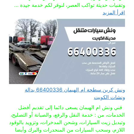
وتقنيات حديثة تواكب العصر، لنوفر لكم خدمة جيدة ...
اقرأ المزيد
ونش كرين سطحة ام الهيمان 66400336 بدالة
ونشات الكويت
فني ونش ام الهيمان يسعى دائما إلى تقديم أفضل
الخدمات، من : خدمة النقل والرفع، والصيانة أو التصليح،
وتبديل زيت السيارات، وشحن المدخرات، وتزويد بالوقود
اللازم، وسحب السيارات من المنحدرات والبرك وأيضا