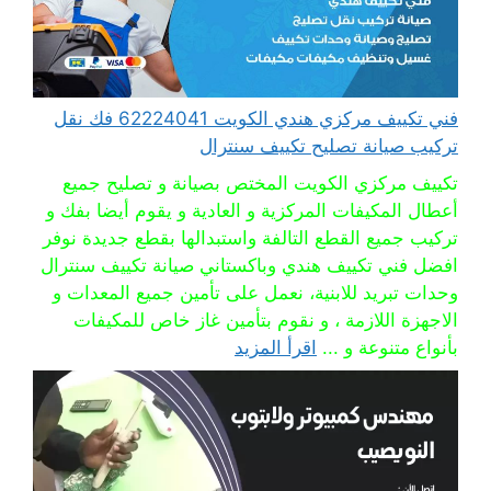
فني تكييف مركزي هندي الكويت 62224041 فك نقل
تركيب صيانة تصليح تكييف سنترال
تكييف مركزي الكويت المختص بصيانة و تصليح جميع
أعطال المكيفات المركزية و العادية و يقوم أيضا بفك و
تركيب جميع القطع التالفة واستبدالها بقطع جديدة نوفر
افضل فني تكييف هندي وباكستاني صيانة تكييف سنترال
وحدات تبريد للابنية، نعمل على تأمين جميع المعدات و
الاجهزة اللازمة ، و نقوم بتأمين غاز خاص للمكيفات
بأنواع متنوعة و ...
اقرأ المزيد