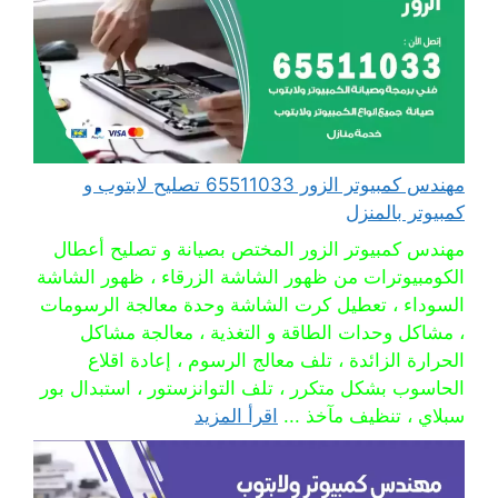
مهندس كمبيوتر الزور 65511033 تصليح لابتوب و
كمبيوتر بالمنزل
مهندس كمبيوتر الزور المختص بصيانة و تصليح أعطال
الكومبيوترات من ظهور الشاشة الزرقاء ، ظهور الشاشة
السوداء ، تعطيل كرت الشاشة وحدة معالجة الرسومات
، مشاكل وحدات الطاقة و التغذية ، معالجة مشاكل
الحرارة الزائدة ، تلف معالج الرسوم ، إعادة اقلاع
الحاسوب بشكل متكرر ، تلف التوانزستور ، استبدال بور
سبلاي ، تنظيف مآخذ ...
اقرأ المزيد