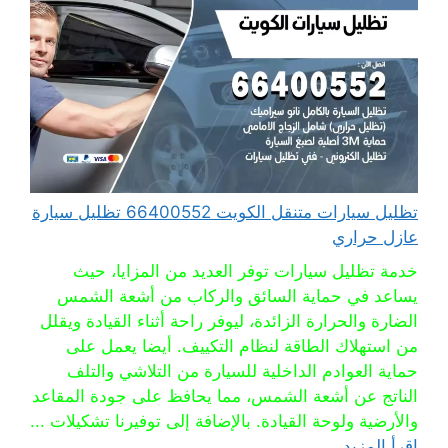
تظليل سيارات متنقل الكويت 66400552 تظليل سيارة
عازل حراري
خدمة تظليل سيارات توفر العديد من المزايا، حيث
يساعد في حماية السائق والركاب من أشعة الشمس
الضارة والحرارة الزائدة، ليوفر راحة أثناء القيادة ويقلل
من استهلاك الطاقة لنظام التكييف. أيضا يعمل على
حماية العوادم الداخلية للسيارة من التلاشي والتلف
الناتج عن أشعة الشمس، مما يحافظ على جودة المقاعد
والأرضية ولوحة القيادة. بالإضافة إلى توفيرنا تشكيلات ...
اقرأ المزيد