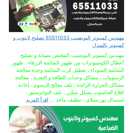
مهندس كمبيوتر النويصيب 65511033 تصليح لابتوب و
كمبيوتر بالمنزل
مهندس كمبيوتر النويصيب المختص بصيانة و تصليح
أعطال الكومبيوترات من ظهور الشاشة الزرقاء ، ظهور
الشاشة السوداء ، تعطيل كرت الشاشة وحدة معالجة
الرسومات ، مشاكل وحدات الطاقة و التغذية ، معالجة
مشاكل الحرارة الزائدة ، تلف معالج الرسوم ، إعادة
اقلاع الحاسوب بشكل متكرر ، تلف التوانزستور ،
استبدال بور سبلاي ، تنظيف مآخذ ...
اقرأ المزيد