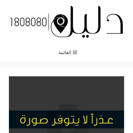
نتقل
لى
لمحتوى
القائمة