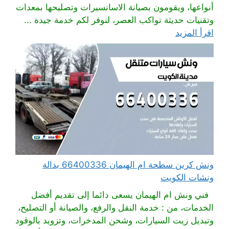
أنواعها، ويقومون بصيانة الاسانسيرات وتصليحها بمعدات
وتقنيات حديثة تواكب العصر، لنوفر لكم خدمة جيدة ...
اقرأ المزيد
ونش كرين سطحة ام الهيمان 66400336 بدالة
ونشات الكويت
فني ونش ام الهيمان يسعى دائما إلى تقديم أفضل
الخدمات، من : خدمة النقل والرفع، والصيانة أو التصليح،
وتبديل زيت السيارات، وشحن المدخرات، وتزويد بالوقود