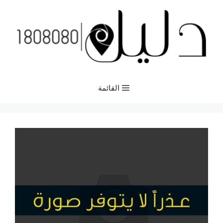
نتقل
لى
لمحتوى
القائمة