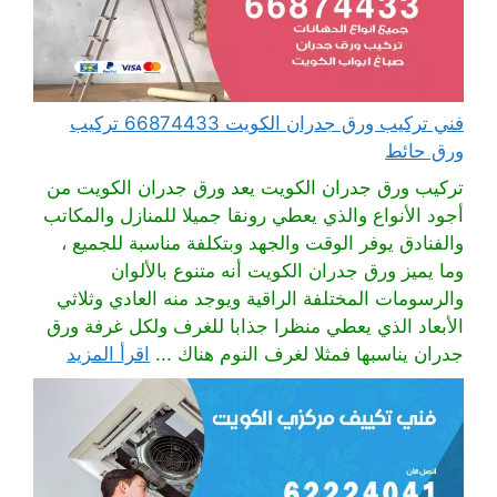
فني تركيب ورق جدران الكويت 66874433 تركيب
ورق حائط
تركيب ورق جدران الكويت يعد ورق جدران الكويت من
أجود الأنواع والذي يعطي رونقا جميلا للمنازل والمكاتب
والفنادق يوفر الوقت والجهد وبتكلفة مناسبة للجميع ،
وما يميز ورق جدران الكويت أنه متنوع بالألوان
والرسومات المختلفة الراقية ويوجد منه العادي وثلاثي
الأبعاد الذي يعطي منظرا جذابا للغرف ولكل غرفة ورق
جدران يناسبها فمثلا لغرف النوم هناك ...
اقرأ المزيد