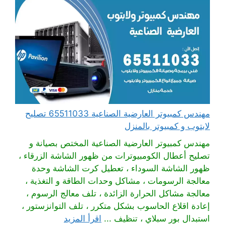
مهندس كمبيوتر العارضية الصناعية 65511033 تصليح
لابتوب و كمبيوتر بالمنزل
مهندس كمبيوتر العارضية الصناعية المختص بصيانة و
تصليح أعطال الكومبيوترات من ظهور الشاشة الزرقاء ،
ظهور الشاشة السوداء ، تعطيل كرت الشاشة وحدة
معالجة الرسومات ، مشاكل وحدات الطاقة و التغذية ،
معالجة مشاكل الحرارة الزائدة ، تلف معالج الرسوم ،
إعادة اقلاع الحاسوب بشكل متكرر ، تلف التوانزستور ،
استبدال بور سبلاي ، تنظيف ...
اقرأ المزيد