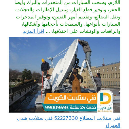
اللازم، وسحب السيارات من المنحدرات والبرك وأيضا
الحفر، وتوفير قطع الغيار، وتبديل الإطارات والعجلات،
ونقل البضائع، وتقديم أمهر الفنيين، وتوفير المدخرات
السيارات بأنواعها، والسطحات بأحجامها وأشكالها،
والرافعات والونشات على اختلافها، ...
اقرأ المزيد
فني ستلايت المطلاع 52227330 فني ستلايت هندي
الجهراء