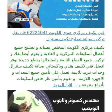
فني تكييف مركزي هندي الكويت 62224041 فك نقل
تركيب صيانة تصليح تكييف سنترال
تكييف مركزي الكويت المختص بصيانة و تصليح جميع
أعطال المكيفات المركزية و العادية و يقوم أيضا بفك و
تركيب جميع القطع التالفة واستبدالها بقطع جديدة نوفر
افضل فني تكييف هندي وباكستاني صيانة تكييف سنترال
وحدات تبريد للابنية، نعمل على تأمين جميع المعدات و
الاجهزة اللازمة ، و نقوم بتأمين غاز خاص للمكيفات
بأنواع متنوعة و ...
اقرأ المزيد