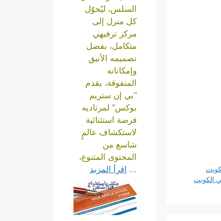
السلس، ليُحوّل
كل منزل إلى
مركز ترفيهي
متكامل، بفضل
تصميمه الأنيق
وإمكاناته
المتفوقة، يقدم
“بي إن ستريم
بوكس” لمرتاديه
فرصة استثنائية
لاستكشاف عالمٍ
شاسع من
المحتوى المتنوع،
...
اقرأ المزيد
كويت
ي الكويت