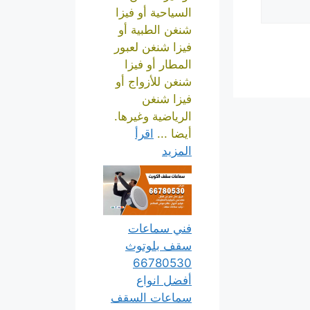
السياحية أو فيزا
شنغن الطبية أو
فيزا شنغن لعبور
المطار أو فيزا
شنغن للأزواج أو
فيزا شنغن
الرياضية وغيرها.
أيضا ...
اقرأ
المزيد
فني سماعات
سقف بلوتوث
66780530
أفضل انواع
سماعات السقف