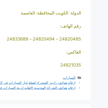
الدولة: الكويت المحافظة: العاصمة
رقم الهاتف:
24820485 – 24820494 – 24833689
الفاكس:
24821035
التصنيفات
السيارات
ارقام هواتف راديتر الصحراء لقطع غيار السيارات في ال
ارقام هواتف الشركة الهندسية الاهليه لزينة السيارات ف