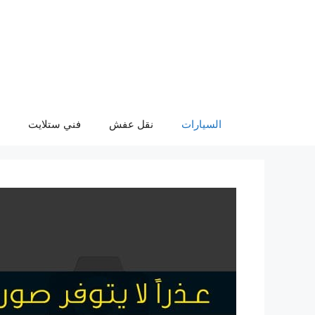
نتقل
لى
لمحتوى
السيارات
نقل عفش
فني ستلايت