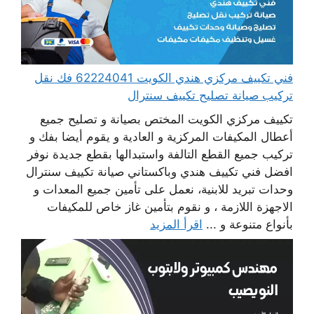
فني تكييف مركزي هندي الكويت 62224041 فك نقل
تركيب صيانة تصليح تكييف سنترال
تكييف مركزي الكويت المختص بصيانة و تصليح جميع
أعطال المكيفات المركزية و العادية و يقوم أيضا بفك و
تركيب جميع القطع التالفة واستبدالها بقطع جديدة نوفر
افضل فني تكييف هندي وباكستاني صيانة تكييف سنترال
وحدات تبريد للابنية، نعمل على تأمين جميع المعدات و
الاجهزة اللازمة ، و نقوم بتأمين غاز خاص للمكيفات
بأنواع متنوعة و ...
اقرأ المزيد