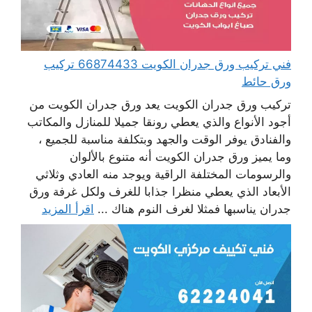
فني تركيب ورق جدران الكويت 66874433 تركيب
ورق حائط
تركيب ورق جدران الكويت يعد ورق جدران الكويت من
أجود الأنواع والذي يعطي رونقا جميلا للمنازل والمكاتب
والفنادق يوفر الوقت والجهد وبتكلفة مناسبة للجميع ،
وما يميز ورق جدران الكويت أنه متنوع بالألوان
والرسومات المختلفة الراقية ويوجد منه العادي وثلاثي
الأبعاد الذي يعطي منظرا جذابا للغرف ولكل غرفة ورق
جدران يناسبها فمثلا لغرف النوم هناك ...
اقرأ المزيد