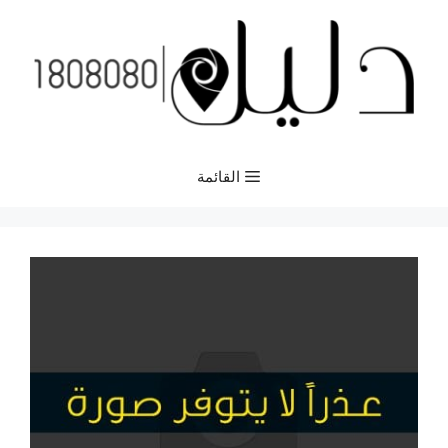
نتقل
لى
لمحتوى
القائمة