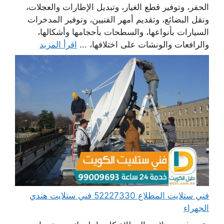
الحفر، وتوفير قطع الغيار، وتبديل الإطارات والعجلات،
ونقل البضائع، وتقديم أمهر الفنيين، وتوفير المدخرات
السيارات بأنواعها، والسطحات بأحجامها وأشكالها،
والرافعات والونشات على اختلافها، ...
اقرأ المزيد
فني ستلايت المطلاع 52227330 فني ستلايت هندي
الجهراء