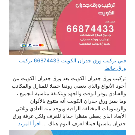
فني تركيب ورق جدران الكويت 66874433 تركيب
ورق حائط
تركيب ورق جدران الكويت يعد ورق جدران الكويت من
أجود الأنواع والذي يعطي رونقا جميلا للمنازل والمكاتب
والفنادق يوفر الوقت والجهد وبتكلفة مناسبة للجميع ،
وما يميز ورق جدران الكويت أنه متنوع بالألوان
والرسومات المختلفة الراقية ويوجد منه العادي وثلاثي
الأبعاد الذي يعطي منظرا جذابا للغرف ولكل غرفة ورق
جدران يناسبها فمثلا لغرف النوم هناك ...
اقرأ المزيد