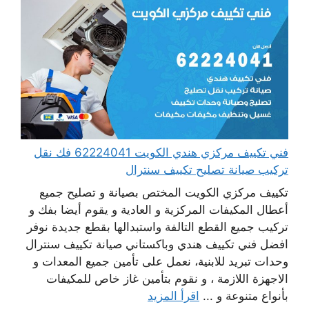
فني تكييف مركزي هندي الكويت 62224041 فك نقل
تركيب صيانة تصليح تكييف سنترال
تكييف مركزي الكويت المختص بصيانة و تصليح جميع
أعطال المكيفات المركزية و العادية و يقوم أيضا بفك و
تركيب جميع القطع التالفة واستبدالها بقطع جديدة نوفر
افضل فني تكييف هندي وباكستاني صيانة تكييف سنترال
وحدات تبريد للابنية، نعمل على تأمين جميع المعدات و
الاجهزة اللازمة ، و نقوم بتأمين غاز خاص للمكيفات
بأنواع متنوعة و ...
اقرأ المزيد