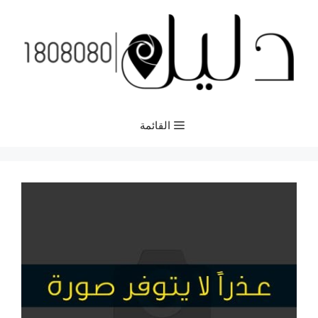
نتقل
لى
لمحتوى
القائمة