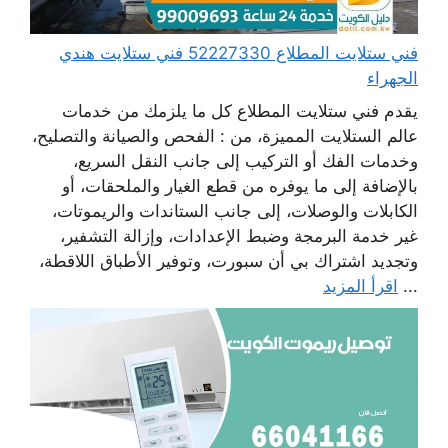
فني ستلايت المطلاع 52227330 فني ستلايت هندي
الجهراء
يقدم فني ستلايت المطلاع كل ما يلزمك من خدمات
عالم الستلايت المميزة، من : الفحص والصيانة والتصليح،
وخدمات الفك أو التركيب إلى جانب النقل السريع،
بالإضافة إلى ما يوفره من قطع الغيار والملحقات، أو
الكابلات والوصلات، إلى جانب الستاندات والريموتات،
غير خدمة البرمجة وضبط الإعدادات، وإزالة التشفير،
وتجديد اشتراك بي أن سبورت، وتوفير الأطباق اللاقطة،
...
اقرأ المزيد