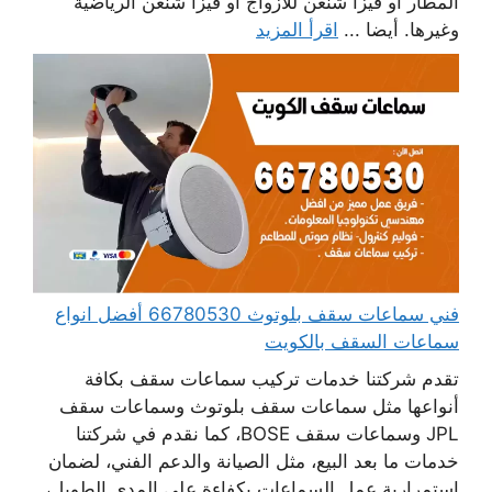
المطار أو فيزا شنغن للأزواج أو فيزا شنغن الرياضية
وغيرها. أيضا ...
اقرأ المزيد
فني سماعات سقف بلوتوث 66780530 أفضل انواع
سماعات السقف بالكويت
تقدم شركتنا خدمات تركيب سماعات سقف بكافة
أنواعها مثل سماعات سقف بلوتوث وسماعات سقف
JPL وسماعات سقف BOSE، كما نقدم في شركتنا
خدمات ما بعد البيع، مثل الصيانة والدعم الفني، لضمان
استمرارية عمل السماعات بكفاءة على المدى الطويل،