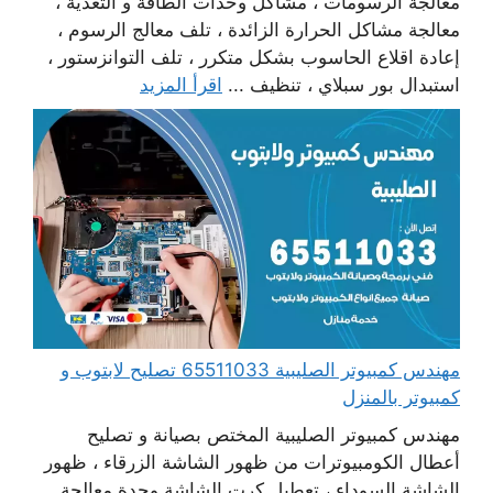
معالجة الرسومات ، مشاكل وحدات الطاقة و التغذية ،
معالجة مشاكل الحرارة الزائدة ، تلف معالج الرسوم ،
إعادة اقلاع الحاسوب بشكل متكرر ، تلف التوانزستور ،
استبدال بور سبلاي ، تنظيف ...
اقرأ المزيد
مهندس كمبيوتر الصليبية 65511033 تصليح لابتوب و
كمبيوتر بالمنزل
مهندس كمبيوتر الصليبية المختص بصيانة و تصليح
أعطال الكومبيوترات من ظهور الشاشة الزرقاء ، ظهور
الشاشة السوداء ، تعطيل كرت الشاشة وحدة معالجة