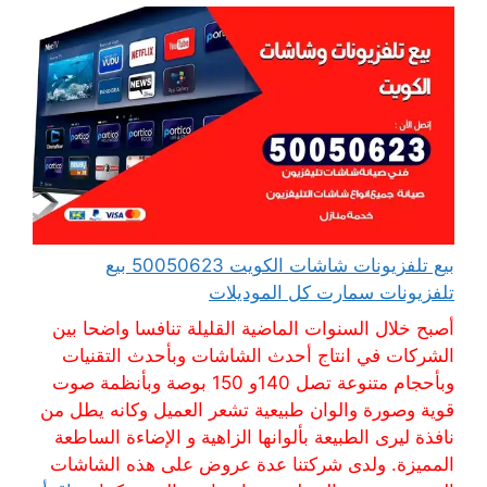
بيع تلفزيونات شاشات الكويت 50050623 بيع
تلفزيونات سمارت كل الموديلات
أصبح خلال السنوات الماضية القليلة تنافسا واضحا بين
الشركات في انتاج أحدث الشاشات وبأحدث التقنيات
وبأحجام متنوعة تصل 140و 150 بوصة وبأنظمة صوت
قوية وصورة والوان طبيعية تشعر العميل وكانه يطل من
نافذة ليرى الطبيعة بألوانها الزاهية و الإضاءة الساطعة
المميزة. ولدى شركتنا عدة عروض على هذه الشاشات