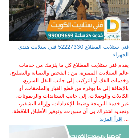
فني ستلايت المطلاع 52227330 فني ستلايت هندي
الجهراء
يقدم فني ستلايت المطلاع كل ما يلزمك من خدمات
عالم الستلايت المميزة، من : الفحص والصيانة والتصليح،
وخدمات الفك أو التركيب إلى جانب النقل السريع،
بالإضافة إلى ما يوفره من قطع الغيار والملحقات، أو
الكابلات والوصلات، إلى جانب الستاندات والريموتات،
غير خدمة البرمجة وضبط الإعدادات، وإزالة التشفير،
وتجديد اشتراك بي أن سبورت، وتوفير الأطباق اللاقطة،
...
اقرأ المزيد