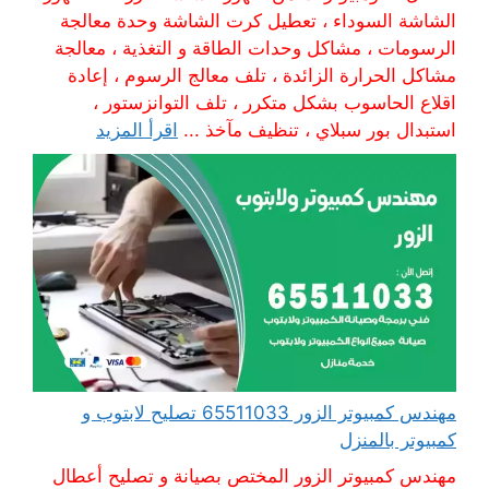
الشاشة السوداء ، تعطيل كرت الشاشة وحدة معالجة
الرسومات ، مشاكل وحدات الطاقة و التغذية ، معالجة
مشاكل الحرارة الزائدة ، تلف معالج الرسوم ، إعادة
اقلاع الحاسوب بشكل متكرر ، تلف التوانزستور ،
استبدال بور سبلاي ، تنظيف مآخذ ...
اقرأ المزيد
مهندس كمبيوتر الزور 65511033 تصليح لابتوب و
كمبيوتر بالمنزل
مهندس كمبيوتر الزور المختص بصيانة و تصليح أعطال