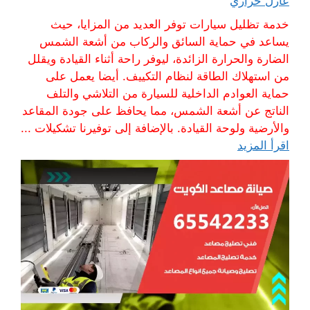
عازل حراري
خدمة تظليل سيارات توفر العديد من المزايا، حيث
يساعد في حماية السائق والركاب من أشعة الشمس
الضارة والحرارة الزائدة، ليوفر راحة أثناء القيادة ويقلل
من استهلاك الطاقة لنظام التكييف. أيضا يعمل على
حماية العوادم الداخلية للسيارة من التلاشي والتلف
الناتج عن أشعة الشمس، مما يحافظ على جودة المقاعد
والأرضية ولوحة القيادة. بالإضافة إلى توفيرنا تشكيلات ...
اقرأ المزيد