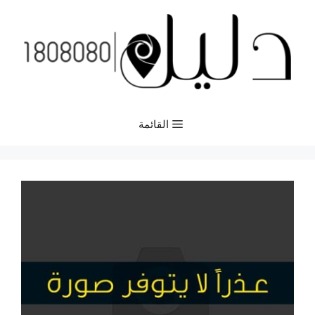
نتقل
لى
لمحتوى
القائمة