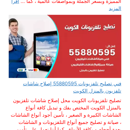
المميزة وبسعر الجملة وبمواصفات عالمية ، كما ...
اقرأ
المزيد
فني تصليح تلفزيونات 55880595 إصلاح شاشات
تلفزيون بالمنزل الكويت
تصليح تلفزيونات الكويت محل إصلاح شاشات تلفزيون
بالمنزل الكويت المختص بفك و تبديل كافة أنواع
الشاشات الكبيرة و الصغير ، تأمين أجود أنواع الشاشات
، صيانة و تصليح جميع أنواع التلفزيونات و الشاشات
بعدة أحجام و بكافة الأنواع ، كما أننا نعمل على تأمين