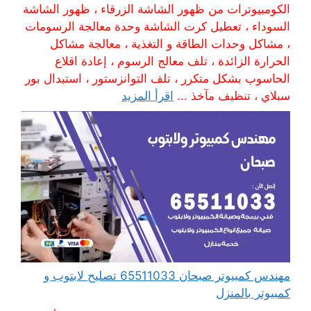
الكومبيوترات من ظهور الشاشة الزرقاء ، ظهور الشاشة
السوداء ، تعطيل كرت الشاشة وحدة معالجة الرسومات
، مشاكل وحدات الطاقة و التغذية ، معالجة مشاكل
الحرارة الزائدة ، تلف معالج الرسوم ، إعادة اقلاع
الحاسوب بشكل متكرر ، تلف التوانزستور ، استبدال بور
سبلاي ، تنظيف مآخذ ...
اقرأ المزيد
مهندس كمبيوتر صبحان 65511033 تصليح لابتوب و
كمبيوتر بالمنزل