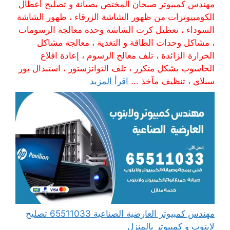
مهندس كمبيوتر صبحان المختص بصيانة و تصليح أعطال
الكومبيوترات من ظهور الشاشة الزرقاء ، ظهور الشاشة
السوداء ، تعطيل كرت الشاشة وحدة معالجة الرسومات
، مشاكل وحدات الطاقة و التغذية ، معالجة مشاكل
الحرارة الزائدة ، تلف معالج الرسوم ، إعادة اقلاع
الحاسوب بشكل متكرر ، تلف التوانزستور ، استبدال بور
سبلاي ، تنظيف مآخذ ...
اقرأ المزيد
مهندس كمبيوتر العارضية الصناعية 65511033 تصليح
لابتوب و كمبيوتر بالمنزل