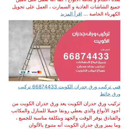
جميع الشاشات العادية و السمارت ، العمل على تحويل
الكهرباء الخاصة ...
اقرأ المزيد
فني تركيب ورق جدران الكويت 66874433 تركيب
ورق حائط
تركيب ورق جدران الكويت يعد ورق جدران الكويت من
أجود الأنواع والذي يعطي رونقا جميلا للمنازل والمكاتب
والفنادق يوفر الوقت والجهد وبتكلفة مناسبة للجميع ،
وما يميز ورق جدران الكويت أنه متنوع بالألوان