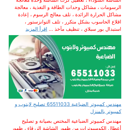
الرسومات ، مشاكل وحدات الطاقة و التغذية ، معالجة
مشاكل الحرارة الزائدة ، تلف معالج الرسوم ، إعادة
اقلاع الحاسوب بشكل متكرر ، تلف التوانزستور ،
استبدال بور سبلاي ، تنظيف مآخذ ...
اقرأ المزيد
مهندس كمبيوتر الضباعية 65511033 تصليح لابتوب و
كمبيوتر بالمنزل
مهندس كمبيوتر الضباعية المختص بصيانة و تصليح
أعطال الكومبيوترات من ظهور الشاشة الزرقاء ، ظهور