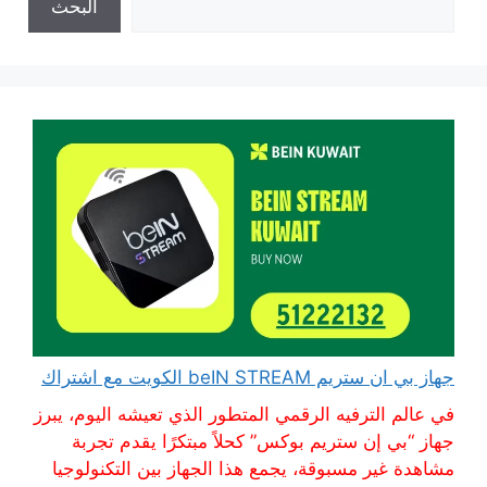
البحث
جهاز بي ان ستريم beIN STREAM الكويت مع اشتراك
في عالم الترفيه الرقمي المتطور الذي تعيشه اليوم، يبرز
جهاز “بي إن ستريم بوكس” كحلاً مبتكرًا يقدم تجربة
مشاهدة غير مسبوقة، يجمع هذا الجهاز بين التكنولوجيا