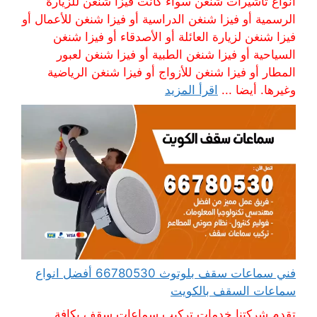
أنواع تأشيرات شنغن سواء كانت فيزا شنغن للزيارة
الرسمية أو فيزا شنغن الدراسية أو فيزا شنغن للأعمال أو
فيزا شنغن لزيارة العائلة أو الأصدقاء أو فيزا شنغن
السياحية أو فيزا شنغن الطبية أو فيزا شنغن لعبور
المطار أو فيزا شنغن للأزواج أو فيزا شنغن الرياضية
وغيرها. أيضا ...
اقرأ المزيد
فني سماعات سقف بلوتوث 66780530 أفضل انواع
سماعات السقف بالكويت
تقدم شركتنا خدمات تركيب سماعات سقف بكافة