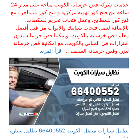
خدمات شركة قص خرسانة الكويت متاحة على مدار 24
ساعة من فتح كور تهوية مركزية و فتح كور للمداخن، مع
فتح كور للمطابخ، وعمل فتحات تخريم للمكيفات،
بالإضافة لعمل فتحات شبابيك والابواب من قبل أفضل
معلم قص خرسانة بالكويت، ويمكننا قص خرسانة بدون
اهتزازات في المباني بالكويت، مع امكانية قص خرسانة
ليزر، وقص خرسانة السقف ...
اقرأ المزيد
تظليل سيارات متنقل الكويت 66400552 تظليل سيارة