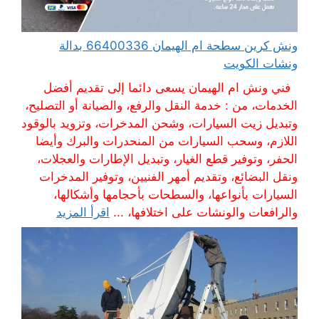
ونش كرين سطحة ام الهيمان 66400336 بدالة
ونشات الكويت
فني ونش ام الهيمان يسعى دائما إلى تقديم أفضل
الخدمات، من : خدمة النقل والرفع، والصيانة أو التصليح،
وتبديل زيت السيارات، وشحن المدخرات، وتزويد بالوقود
اللازم، وسحب السيارات من المنحدرات والبرك وأيضا
الحفر، وتوفير قطع الغيار، وتبديل الإطارات والعجلات،
ونقل البضائع، وتقديم أمهر الفنيين، وتوفير المدخرات
السيارات بأنواعها، والسطحات بأحجامها وأشكالها،
والرافعات والونشات على اختلافها، ...
اقرأ المزيد