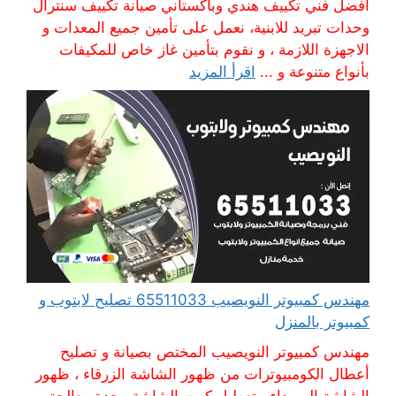
افضل فني تكييف هندي وباكستاني صيانة تكييف سنترال
وحدات تبريد للابنية، نعمل على تأمين جميع المعدات و
الاجهزة اللازمة ، و نقوم بتأمين غاز خاص للمكيفات
بأنواع متنوعة و ...
اقرأ المزيد
مهندس كمبيوتر النويصيب 65511033 تصليح لابتوب و
كمبيوتر بالمنزل
مهندس كمبيوتر النويصيب المختص بصيانة و تصليح
أعطال الكومبيوترات من ظهور الشاشة الزرقاء ، ظهور
الشاشة السوداء ، تعطيل كرت الشاشة وحدة معالجة