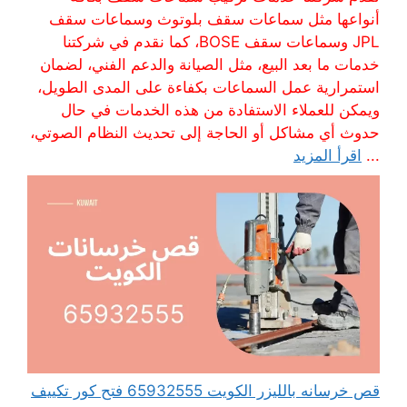
أنواعها مثل سماعات سقف بلوتوث وسماعات سقف
JPL وسماعات سقف BOSE، كما نقدم في شركتنا
خدمات ما بعد البيع، مثل الصيانة والدعم الفني، لضمان
استمرارية عمل السماعات بكفاءة على المدى الطويل،
ويمكن للعملاء الاستفادة من هذه الخدمات في حال
حدوث أي مشاكل أو الحاجة إلى تحديث النظام الصوتي،
...
اقرأ المزيد
قص خرسانه بالليزر الكويت 65932555 فتح كور تكييف