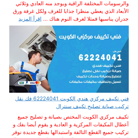
والرسومات المختلفة الراقية ويوجد منه العادي وثلاثي
الأبعاد الذي يعطي منظرا جذابا للغرف ولكل غرفة ورق
جدران يناسبها فمثلا لغرف النوم هناك ...
اقرأ المزيد
فني تكييف مركزي هندي الكويت 62224041 فك نقل
تركيب صيانة تصليح تكييف سنترال
تكييف مركزي الكويت المختص بصيانة و تصليح جميع
أعطال المكيفات المركزية و العادية و يقوم أيضا بفك و
تركيب جميع القطع التالفة واستبدالها بقطع جديدة نوفر