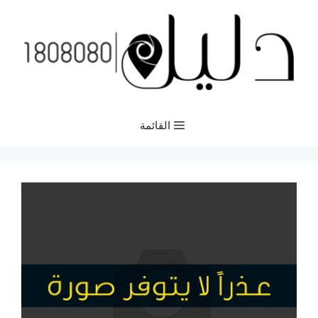
نتقل
لى
لمحتوى
القائمة