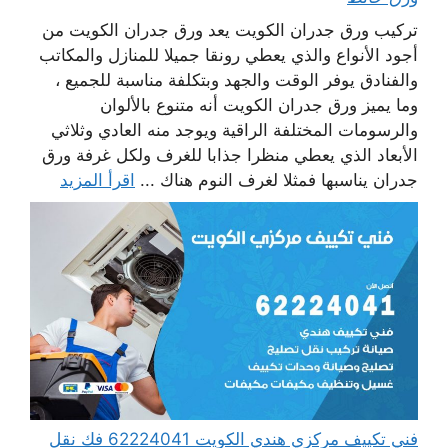
تركيب ورق جدران الكويت يعد ورق جدران الكويت من
أجود الأنواع والذي يعطي رونقا جميلا للمنازل والمكاتب
والفنادق يوفر الوقت والجهد وبتكلفة مناسبة للجميع ،
وما يميز ورق جدران الكويت أنه متنوع بالألوان
والرسومات المختلفة الراقية ويوجد منه العادي وثلاثي
الأبعاد الذي يعطي منظرا جذابا للغرف ولكل غرفة ورق
جدران يناسبها فمثلا لغرف النوم هناك ...
اقرأ المزيد
فني تكييف مركزي هندي الكويت 62224041 فك نقل