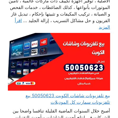
الأصلية ، توفير أجهزة تكييف ذات ماركات عالمية ، تأمين
الموتورات بأنواعها ، كذلك الضاغطات ، خدمات الفحص
و الصيانة ، تركيب المكيفات و تثبيتها بإحكام ، تبديل غاز
الفريون و حل مشاكل التسريب ، إزالة الجليد ...
اقرأ
المزيد
بيع تلفزيونات شاشات الكويت 50050623 بيع
تلفزيونات سمارت كل الموديلات
أصبح خلال السنوات الماضية القليلة تنافسا واضحا بين
الشركات في انتاج أحدث الشاشات وبأحدث التقنيات