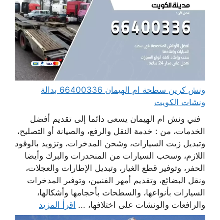
ونش كرين سطحة ام الهيمان 66400336 بدالة
ونشات الكويت
فني ونش ام الهيمان يسعى دائما إلى تقديم أفضل
الخدمات، من : خدمة النقل والرفع، والصيانة أو التصليح،
وتبديل زيت السيارات، وشحن المدخرات، وتزويد بالوقود
اللازم، وسحب السيارات من المنحدرات والبرك وأيضا
الحفر، وتوفير قطع الغيار، وتبديل الإطارات والعجلات،
ونقل البضائع، وتقديم أمهر الفنيين، وتوفير المدخرات
السيارات بأنواعها، والسطحات بأحجامها وأشكالها،
والرافعات والونشات على اختلافها، ...
اقرأ المزيد