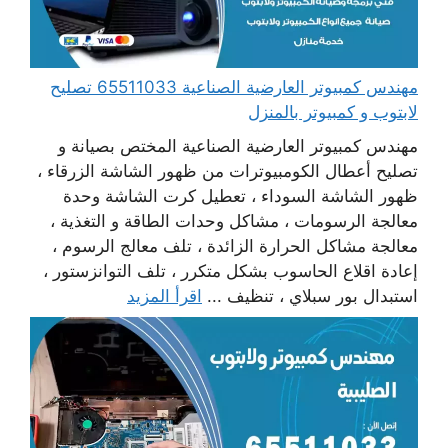
مهندس كمبيوتر العارضية الصناعية 65511033 تصليح
لابتوب و كمبيوتر بالمنزل
مهندس كمبيوتر العارضية الصناعية المختص بصيانة و
تصليح أعطال الكومبيوترات من ظهور الشاشة الزرقاء ،
ظهور الشاشة السوداء ، تعطيل كرت الشاشة وحدة
معالجة الرسومات ، مشاكل وحدات الطاقة و التغذية ،
معالجة مشاكل الحرارة الزائدة ، تلف معالج الرسوم ،
إعادة اقلاع الحاسوب بشكل متكرر ، تلف التوانزستور ،
استبدال بور سبلاي ، تنظيف ...
اقرأ المزيد