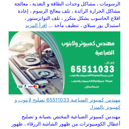
الرسومات ، مشاكل وحدات الطاقة و التغذية ، معالجة
مشاكل الحرارة الزائدة ، تلف معالج الرسوم ، إعادة
اقلاع الحاسوب بشكل متكرر ، تلف التوانزستور ،
استبدال بور سبلاي ، تنظيف مآخذ ...
اقرأ المزيد
مهندس كمبيوتر الضباعية 65511033 تصليح لابتوب و
كمبيوتر بالمنزل
مهندس كمبيوتر الضباعية المختص بصيانة و تصليح
أعطال الكومبيوترات من ظهور الشاشة الزرقاء ، ظهور