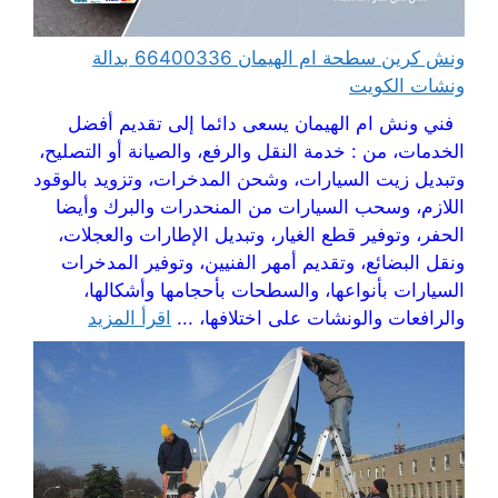
ونش كرين سطحة ام الهيمان 66400336 بدالة
ونشات الكويت
فني ونش ام الهيمان يسعى دائما إلى تقديم أفضل
الخدمات، من : خدمة النقل والرفع، والصيانة أو التصليح،
وتبديل زيت السيارات، وشحن المدخرات، وتزويد بالوقود
اللازم، وسحب السيارات من المنحدرات والبرك وأيضا
الحفر، وتوفير قطع الغيار، وتبديل الإطارات والعجلات،
ونقل البضائع، وتقديم أمهر الفنيين، وتوفير المدخرات
السيارات بأنواعها، والسطحات بأحجامها وأشكالها،
والرافعات والونشات على اختلافها، ...
اقرأ المزيد