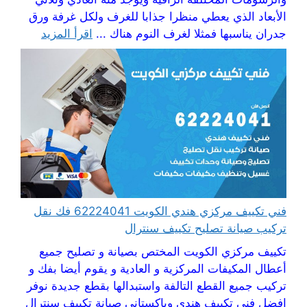
الأبعاد الذي يعطي منظرا جذابا للغرف ولكل غرفة ورق
جدران يناسبها فمثلا لغرف النوم هناك ...
اقرأ المزيد
فني تكييف مركزي هندي الكويت 62224041 فك نقل
تركيب صيانة تصليح تكييف سنترال
تكييف مركزي الكويت المختص بصيانة و تصليح جميع
أعطال المكيفات المركزية و العادية و يقوم أيضا بفك و
تركيب جميع القطع التالفة واستبدالها بقطع جديدة نوفر
افضل فني تكييف هندي وباكستاني صيانة تكييف سنترال