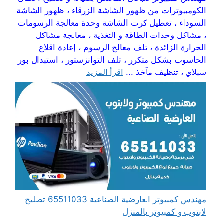
الكومبيوترات من ظهور الشاشة الزرقاء ، ظهور الشاشة
السوداء ، تعطيل كرت الشاشة وحدة معالجة الرسومات
، مشاكل وحدات الطاقة و التغذية ، معالجة مشاكل
الحرارة الزائدة ، تلف معالج الرسوم ، إعادة اقلاع
الحاسوب بشكل متكرر ، تلف التوانزستور ، استبدال بور
سبلاي ، تنظيف مآخذ ...
اقرأ المزيد
مهندس كمبيوتر العارضية الصناعية 65511033 تصليح
لابتوب و كمبيوتر بالمنزل