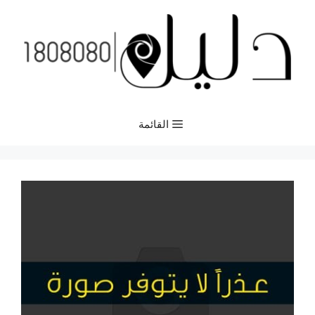
نتقل
لى
لمحتوى
القائمة