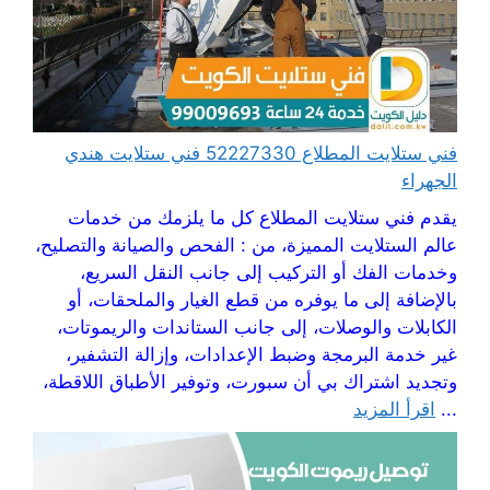
فني ستلايت المطلاع 52227330 فني ستلايت هندي
الجهراء
يقدم فني ستلايت المطلاع كل ما يلزمك من خدمات
عالم الستلايت المميزة، من : الفحص والصيانة والتصليح،
وخدمات الفك أو التركيب إلى جانب النقل السريع،
بالإضافة إلى ما يوفره من قطع الغيار والملحقات، أو
الكابلات والوصلات، إلى جانب الستاندات والريموتات،
غير خدمة البرمجة وضبط الإعدادات، وإزالة التشفير،
وتجديد اشتراك بي أن سبورت، وتوفير الأطباق اللاقطة،
...
اقرأ المزيد