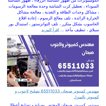
الكومبيوترات من ظهور الشاشة الزرقاء ، ظهور الشاشة
السوداء ، تعطيل كرت الشاشة وحدة معالجة الرسومات
، مشاكل وحدات الطاقة و التغذية ، معالجة مشاكل
الحرارة الزائدة ، تلف معالج الرسوم ، إعادة اقلاع
الحاسوب بشكل متكرر ، تلف التوانزستور ، استبدال بور
سبلاي ، تنظيف مآخذ ...
اقرأ المزيد
مهندس كمبيوتر صبحان 65511033 تصليح لابتوب و
كمبيوتر بالمنزل
مهندس كمبيوتر صبحان المختص بصيانة و تصليح أعطال