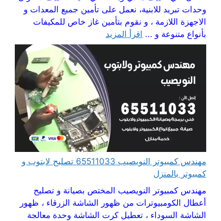
وحدات تبريد للابنية، نعمل على تأمين جميع المعدات و
الاجهزة اللازمة ، و نقوم بتأمين غاز خاص للمكيفات
بأنواع متنوعة و ...
اقرأ المزيد
مهندس كمبيوتر النويصيب 65511033 تصليح لابتوب و
كمبيوتر بالمنزل
مهندس كمبيوتر النويصيب المختص بصيانة و تصليح
أعطال الكومبيوترات من ظهور الشاشة الزرقاء ، ظهور
الشاشة السوداء ، تعطيل كرت الشاشة وحدة معالجة