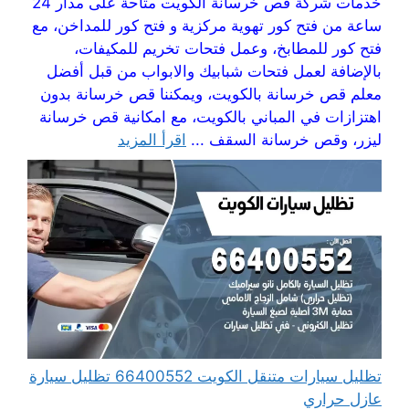
خدمات شركة قص خرسانة الكويت متاحة على مدار 24
ساعة من فتح كور تهوية مركزية و فتح كور للمداخن، مع
فتح كور للمطابخ، وعمل فتحات تخريم للمكيفات،
بالإضافة لعمل فتحات شبابيك والابواب من قبل أفضل
معلم قص خرسانة بالكويت، ويمكننا قص خرسانة بدون
اهتزازات في المباني بالكويت، مع امكانية قص خرسانة
ليزر، وقص خرسانة السقف ...
اقرأ المزيد
تظليل سيارات متنقل الكويت 66400552 تظليل سيارة
عازل حراري