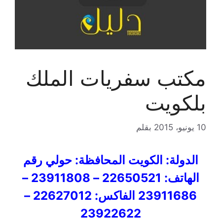
مكتب سفريات الملك
بلكويت
10 يونيو، 2015
بقلم
الدولة: الكويت المحافظة: حولي رقم
الهاتف: 22650521 – 23911808 –
23911686 الفاكس: 22627012 –
23922622