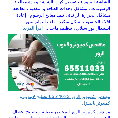
الشاشة السوداء ، تعطيل كرت الشاشة وحدة معالجة
الرسومات ، مشاكل وحدات الطاقة و التغذية ، معالجة
مشاكل الحرارة الزائدة ، تلف معالج الرسوم ، إعادة
اقلاع الحاسوب بشكل متكرر ، تلف التوانزستور ،
استبدال بور سبلاي ، تنظيف مآخذ ...
اقرأ المزيد
مهندس كمبيوتر الزور 65511033 تصليح لابتوب و
كمبيوتر بالمنزل
مهندس كمبيوتر الزور المختص بصيانة و تصليح أعطال