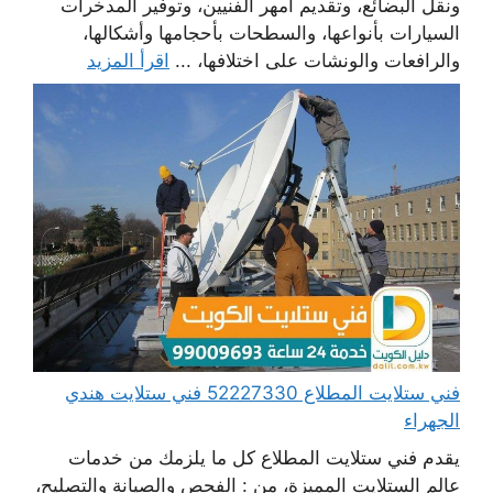
ونقل البضائع، وتقديم أمهر الفنيين، وتوفير المدخرات
السيارات بأنواعها، والسطحات بأحجامها وأشكالها،
والرافعات والونشات على اختلافها، ...
اقرأ المزيد
فني ستلايت المطلاع 52227330 فني ستلايت هندي
الجهراء
يقدم فني ستلايت المطلاع كل ما يلزمك من خدمات
عالم الستلايت المميزة، من : الفحص والصيانة والتصليح،