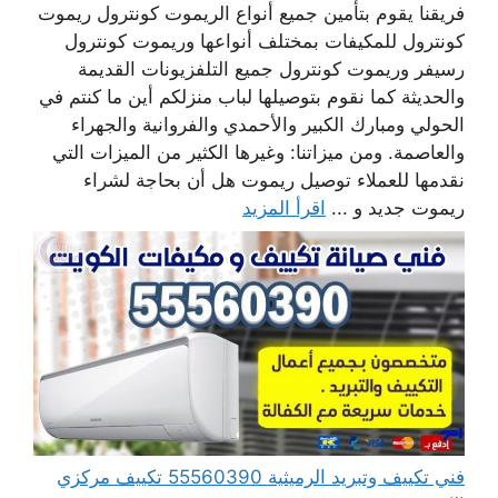
فريقنا يقوم بتأمين جميع أنواع الريموت كونترول ريموت
كونترول للمكيفات بمختلف أنواعها وريموت كونترول
رسيفر وريموت كونترول جميع التلفزيونات القديمة
والحديثة كما نقوم بتوصيلها لباب منزلكم أين ما كنتم في
الحولي ومبارك الكبير والأحمدي والفروانية والجهراء
والعاصمة. ومن ميزاتنا: وغيرها الكثير من الميزات التي
نقدمها للعملاء توصيل ريموت هل أن بحاجة لشراء
ريموت جديد و ...
اقرأ المزيد
فني تكييف وتبريد الرميثية 55560390 تكييف مركزي