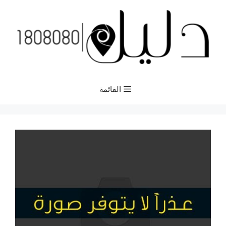
نتقل
لى
لمحتوى
القائمة