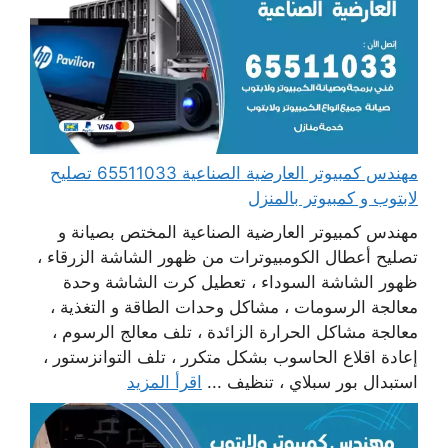
مهندس كمبيوتر العارضية الصناعية 65511033 تصليح
لابتوب و كمبيوتر بالمنزل
مهندس كمبيوتر العارضية الصناعية المختص بصيانة و
تصليح أعطال الكومبيوترات من ظهور الشاشة الزرقاء ،
ظهور الشاشة السوداء ، تعطيل كرت الشاشة وحدة
معالجة الرسومات ، مشاكل وحدات الطاقة و التغذية ،
معالجة مشاكل الحرارة الزائدة ، تلف معالج الرسوم ،
إعادة اقلاع الحاسوب بشكل متكرر ، تلف التوانزستور ،
استبدال بور سبلاي ، تنظيف ...
اقرأ المزيد