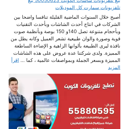
بيع تلفزيونات شاشات الكويت 50050623 بيع
تلفزيونات سمارت كل الموديلات
أصبح خلال السنوات الماضية القليلة تنافسا واضحا بين
الشركات في انتاج أحدث الشاشات وبأحدث التقنيات
وبأحجام متنوعة تصل 140و 150 بوصة وبأنظمة صوت
قوية وصورة والوان طبيعية تشعر العميل وكانه يطل من
نافذة ليرى الطبيعة بألوانها الزاهية و الإضاءة الساطعة
المميزة. ولدى شركتنا عدة عروض على هذه الشاشات
المميزة وبسعر الجملة وبمواصفات عالمية ، كما ...
اقرأ
المزيد