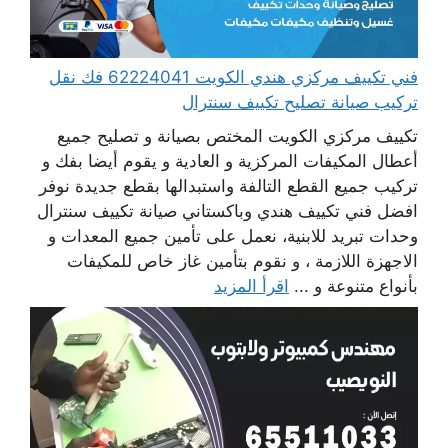
فني تكييف مركزي هندي الكويت 62224041 فك نقل
تركيب صيانة تصليح تكييف سنترال
تكييف مركزي الكويت المختص بصيانة و تصليح جميع
أعطال المكيفات المركزية و العادية و يقوم أيضا بفك و
تركيب جميع القطع التالفة واستبدالها بقطع جديدة نوفر
افضل فني تكييف هندي وباكستاني صيانة تكييف سنترال
وحدات تبريد للابنية، نعمل على تأمين جميع المعدات و
الاجهزة اللازمة ، و نقوم بتأمين غاز خاص للمكيفات
بأنواع متنوعة و ...
اقرأ المزيد