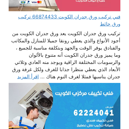
فني تركيب ورق جدران الكويت 66874433 تركيب
ورق حائط
تركيب ورق جدران الكويت يعد ورق جدران الكويت من
أجود الأنواع والذي يعطي رونقا جميلا للمنازل والمكاتب
والفنادق يوفر الوقت والجهد وبتكلفة مناسبة للجميع ،
وما يميز ورق جدران الكويت أنه متنوع بالألوان
والرسومات المختلفة الراقية ويوجد منه العادي وثلاثي
الأبعاد الذي يعطي منظرا جذابا للغرف ولكل غرفة ورق
جدران يناسبها فمثلا لغرف النوم هناك ...
اقرأ المزيد