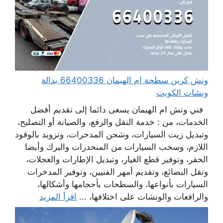
ونش كرين سطحة ام الهيمان 66400336 بدالة
ونشات الكويت
فني ونش ام الهيمان يسعى دائما إلى تقديم أفضل
الخدمات، من : خدمة النقل والرفع، والصيانة أو التصليح،
وتبديل زيت السيارات، وشحن المدخرات، وتزويد بالوقود
اللازم، وسحب السيارات من المنحدرات والبرك وأيضا
الحفر، وتوفير قطع الغيار، وتبديل الإطارات والعجلات،
ونقل البضائع، وتقديم أمهر الفنيين، وتوفير المدخرات
السيارات بأنواعها، والسطحات بأحجامها وأشكالها،
والرافعات والونشات على اختلافها، ...
اقرأ المزيد