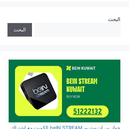
البحث
البحث
جهاز بي ان ستريم beIN STREAM الكويت مع اشتراك