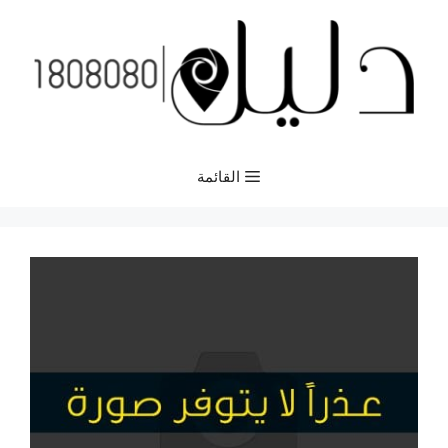
نتقل
لى
لمحتوى
القائمة