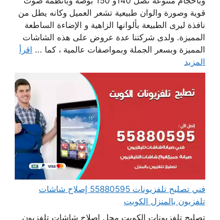
وبأحجام متنوعة تصل 140و 150 بوصة وبأنظمة صوت
قوية وصورة والوان طبيعية تشعر العميل وكانه يطل من
نافذة ليرى الطبيعة بألوانها الزاهية و الإضاءة الساطعة
المميزة. ولدى شركتنا عدة عروض على هذه الشاشات
المميزة وبسعر الجملة وبمواصفات عالمية ، كما ...
اقرأ
المزيد
فني تصليح تلفزيونات 55880595 إصلاح شاشات
تلفزيون بالمنزل الكويت
تصليح تلفزيونات الكويت محل إصلاح شاشات تلفزيون