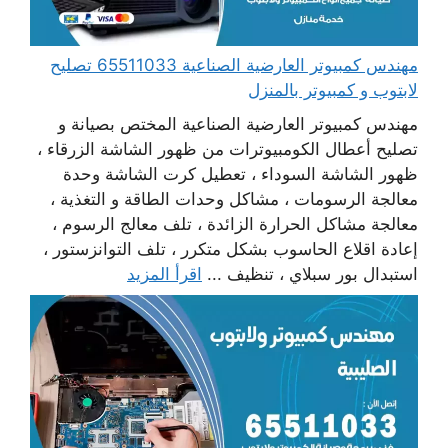
مهندس كمبيوتر العارضية الصناعية 65511033 تصليح
لابتوب و كمبيوتر بالمنزل
مهندس كمبيوتر العارضية الصناعية المختص بصيانة و
تصليح أعطال الكومبيوترات من ظهور الشاشة الزرقاء ،
ظهور الشاشة السوداء ، تعطيل كرت الشاشة وحدة
معالجة الرسومات ، مشاكل وحدات الطاقة و التغذية ،
معالجة مشاكل الحرارة الزائدة ، تلف معالج الرسوم ،
إعادة اقلاع الحاسوب بشكل متكرر ، تلف التوانزستور ،
استبدال بور سبلاي ، تنظيف ...
اقرأ المزيد