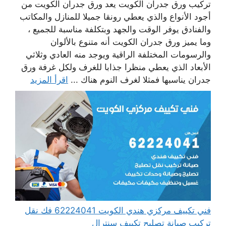
تركيب ورق جدران الكويت يعد ورق جدران الكويت من
أجود الأنواع والذي يعطي رونقا جميلا للمنازل والمكاتب
والفنادق يوفر الوقت والجهد وبتكلفة مناسبة للجميع ،
وما يميز ورق جدران الكويت أنه متنوع بالألوان
والرسومات المختلفة الراقية ويوجد منه العادي وثلاثي
الأبعاد الذي يعطي منظرا جذابا للغرف ولكل غرفة ورق
جدران يناسبها فمثلا لغرف النوم هناك ...
اقرأ المزيد
فني تكييف مركزي هندي الكويت 62224041 فك نقل
تركيب صيانة تصليح تكييف سنترال