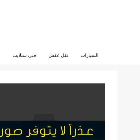
نتقل
لى
لمحتوى
السيارات
نقل عفش
فني ستلايت