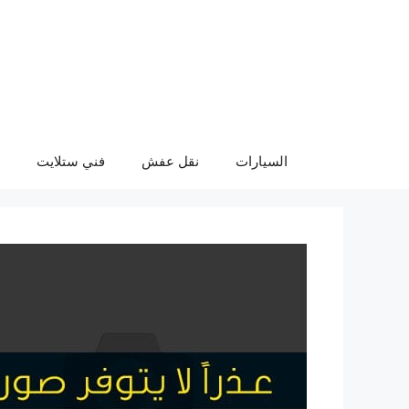
نتقل
لى
لمحتوى
السيارات
نقل عفش
فني ستلايت