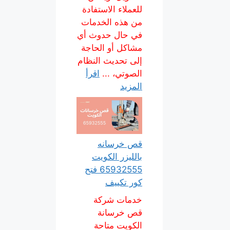
للعملاء الاستفادة
من هذه الخدمات
في حال حدوث أي
مشاكل أو الحاجة
إلى تحديث النظام
الصوتي، ...
اقرأ
المزيد
قص خرسانه
بالليزر الكويت
65932555 فتح
كور تكييف
خدمات شركة
قص خرسانة
الكويت متاحة