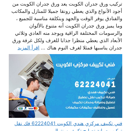
تركيب ورق جدران الكويت يعد ورق جدران الكويت من
أجود الأنواع والذي يعطي رونقا جميلا للمنازل والمكاتب
والفنادق يوفر الوقت والجهد وبتكلفة مناسبة للجميع ،
وما يميز ورق جدران الكويت أنه متنوع بالألوان
والرسومات المختلفة الراقية ويوجد منه العادي وثلاثي
الأبعاد الذي يعطي منظرا جذابا للغرف ولكل غرفة ورق
جدران يناسبها فمثلا لغرف النوم هناك ...
اقرأ المزيد
فني تكييف مركزي هندي الكويت 62224041 فك نقل
تركيب صيانة تصليح تكييف سنترال