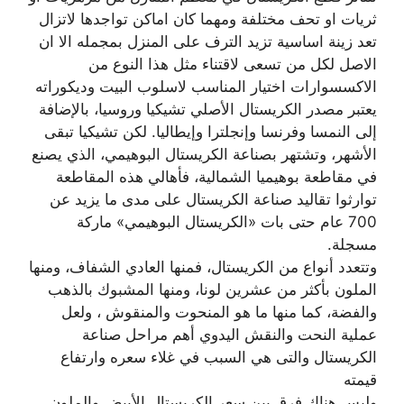
ثريات او تحف مختلفة ومهما كان اماكن تواجدها لاتزال
تعد زينة اساسية تزيد الترف على المنزل بمجمله الا ان
الاصل لكل من تسعى لاقتناء مثل هذا النوع من
الاكسسوارات اختيار المناسب لاسلوب البيت وديكوراته
يعتبر مصدر الكريستال الأصلي تشيكيا وروسيا، بالإضافة
إلى النمسا وفرنسا وإنجلترا وإيطاليا. لكن تشيكيا تبقى
الأشهر، وتشتهر بصناعة الكريستال البوهيمي، الذي يصنع
في مقاطعة بوهيميا الشمالية، فأهالي هذه المقاطعة
توارثوا تقاليد صناعة الكريستال على مدى ما يزيد عن
700 عام حتى بات «الكريستال البوهيمي» ماركة
مسجلة.
وتتعدد أنواع من الكريستال، فمنها العادي الشفاف، ومنها
الملون بأكثر من عشرين لونا، ومنها المشبوك بالذهب
والفضة، كما منها ما هو المنحوت والمنقوش ، ولعل
عملية النحت والنقش اليدوي أهم مراحل صناعة
الكريستال والتى هي السبب في غلاء سعره وارتفاع
قيمته
وليس هناك فرق بين سعر الكريستال الأبيض والملون