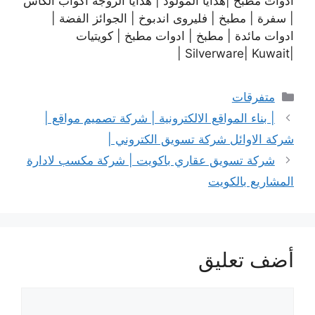
ادوات مطبخ |هدايا المولود | هدايا الزوجة أكواب الكأس
| سفرة | مطبخ | فليروى اندبوخ | الجوائز الفضة |
ادوات مائدة | مطبخ | ادوات مطبخ | كويتيات
|Silverware| Kuwait |
التصنيفات
متفرقات
| بناء المواقع الالكترونية | شركة تصميم مواقع |
شركة الاوائل شركة تسويق الكتروني |
شركة تسويق عقاري باكويت | شركة مكسب لادارة
المشاريع بالكويت
أضف تعليق
تعليق