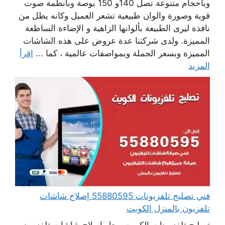
وبأحجام متنوعة تصل 140و 150 بوصة وبأنظمة صوت
قوية وصورة والوان طبيعية تشعر العميل وكانه يطل من
نافذة ليرى الطبيعة بألوانها الزاهية و الإضاءة الساطعة
المميزة. ولدى شركتنا عدة عروض على هذه الشاشات
المميزة وبسعر الجملة وبمواصفات عالمية ، كما ...
اقرأ
المزيد
فني تصليح تلفزيونات 55880595 إصلاح شاشات
تلفزيون بالمنزل الكويت