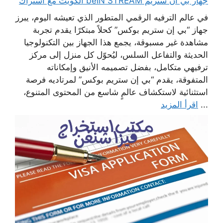
جهاز بي ان ستريم beIN STREAM الكويت مع اشتراك
في عالم الترفيه الرقمي المتطور الذي تعيشه اليوم، يبرز
جهاز “بي إن ستريم بوكس” كحلاً مبتكرًا يقدم تجربة
مشاهدة غير مسبوقة، يجمع هذا الجهاز بين التكنولوجيا
الحديثة والتفاعل السلس، ليُحوّل كل منزل إلى مركز
ترفيهي متكامل، بفضل تصميمه الأنيق وإمكاناته
المتفوقة، يقدم “بي إن ستريم بوكس” لمرتاديه فرصة
استثنائية لاستكشاف عالمٍ شاسع من المحتوى المتنوع،
...
اقرأ المزيد