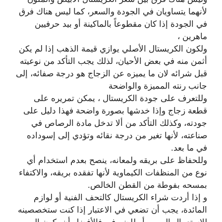
لأنهما يتساويان في الجودة والسعر، كما ليس هناك فرق
في الجودة إذا كان مقطوعاً بالماكينة أو بيد حرفيين
ماهرين ،
ولكون الكريستال الأصلي يوازي قيمة الذهب إذا لم يكن
أثمن منه في بعض الأحيان، لذلك يجب التأكد من نوعيته
قبل شرائه لان ما يميزه عن الزجاج هو درجة صفائه، إلى
جانب رنته المميزة والواضحة
وللتعرف على جودة الكريستال ، يمكن تمريره على
قطعة زجاج وإذا خدشها بصورة واضحة فهذا دليل على
جودته، وكذلك التأكد من ألا تدخل مادة الرصاص في
صناعته، لأنها تغير من درجة نقائه وتؤدي إلى إسوداده
في ما بعد.
وللحفاظ على بريقه ولمعانه، ينصح بعدم استخدام أي
نوع من المنظفات الكيماوية لأنها تفقده بريقه، والاكتفاء
بمسحه بفوطة من القطن الخالص.
و إذا أردت شراء الكريستال كالتحف الفنية أو لوازم
المائدة، يجب أن تضعي في الاعتبار إذا كنت ستخصصينه
للاستعمال اليومي أو للضيوف، فالأفضل أن يكون اليومي