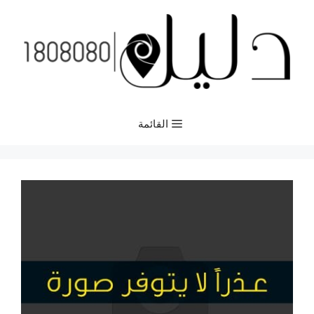
نتقل
لى
لمحتوى
القائمة