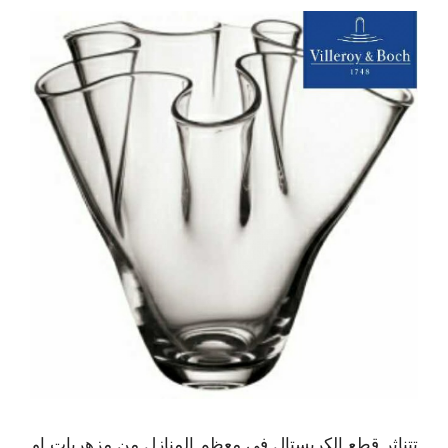
تتناثر قطع الكريستال في معظم المنازل من مزهريات او