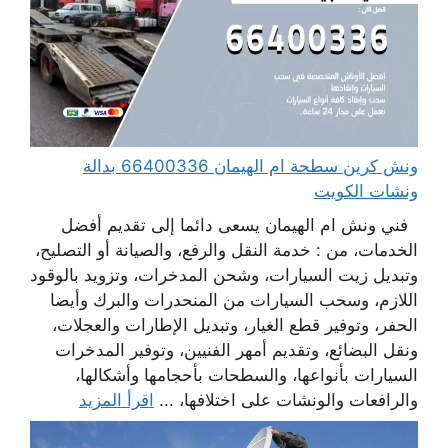
ونش كرين سطحة ام الهيمان 66400336 بدالة
ونشات الكويت
فني ونش ام الهيمان يسعى دائما إلى تقديم أفضل
الخدمات، من : خدمة النقل والرفع، والصيانة أو التصليح،
وتبديل زيت السيارات، وشحن المدخرات، وتزويد بالوقود
اللازم، وسحب السيارات من المنحدرات والبرك وأيضا
الحفر، وتوفير قطع الغيار، وتبديل الإطارات والعجلات،
ونقل البضائع، وتقديم أمهر الفنيين، وتوفير المدخرات
السيارات بأنواعها، والسطحات بأحجامها وأشكالها،
والرافعات والونشات على اختلافها، ...
اقرأ المزيد