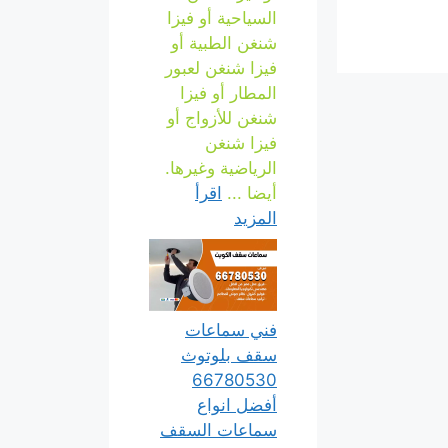
السياحية أو فيزا
شنغن الطبية أو
فيزا شنغن لعبور
المطار أو فيزا
شنغن للأزواج أو
فيزا شنغن
الرياضية وغيرها.
أيضا ...
اقرأ
المزيد
فني سماعات
سقف بلوتوث
66780530
أفضل انواع
سماعات السقف