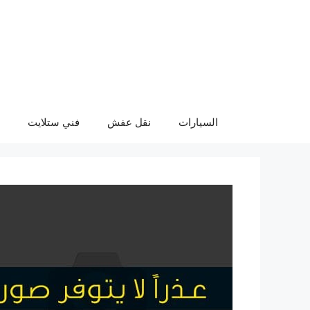
نتقل
لى
لمحتوى
السيارات
نقل عفش
فني ستلايت