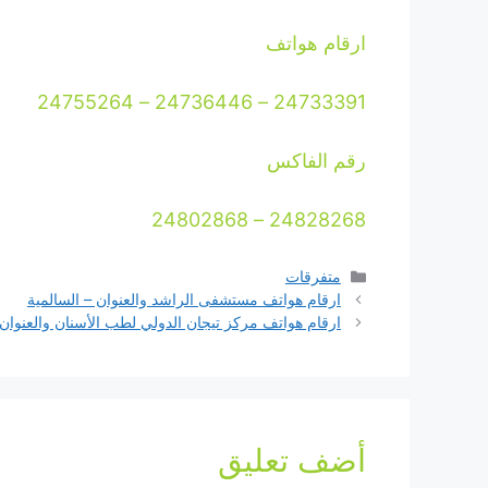
ارقام هواتف
24733391 – 24736446 – 24755264
رقم الفاكس
24828268 – 24802868
التصنيفات
متفرقات
ارقام هواتف مستشفى الراشد والعنوان – السالمية
ارقام هواتف مركز تيجان الدولي لطب الأسنان والعنوان
أضف تعليق