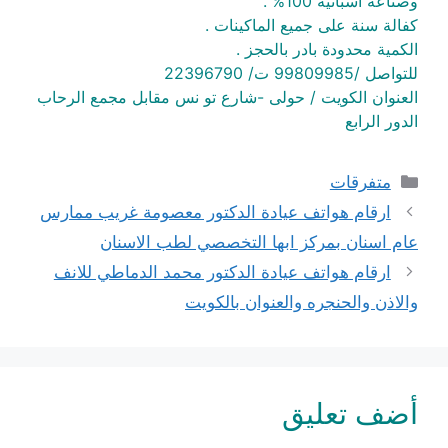
وصناعة اسبانية 100% .
كفالة سنة على جميع الماكينات .
الكمية محدودة بادر بالحجز .
للتواصل /99809985 ت/ 22396790
العنوان الكويت / حولى -شارع تو نس مقابل مجمع الرحاب
الدور الرابع
التصنيفات
متفرقات
ارقام هواتف عيادة الدكتور معصومة غريب ممارس
عام اسنان بمركز ابها التخصصي لطب الاسنان
ارقام هواتف عيادة الدكتور محمد الدماطي للانف
والاذن والحنجره والعنوان بالكويت
أضف تعليق