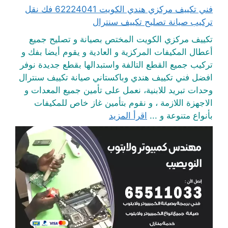
فني تكييف مركزي هندي الكويت 62224041 فك نقل
تركيب صيانة تصليح تكييف سنترال
تكييف مركزي الكويت المختص بصيانة و تصليح جميع
أعطال المكيفات المركزية و العادية و يقوم أيضا بفك و
تركيب جميع القطع التالفة واستبدالها بقطع جديدة نوفر
افضل فني تكييف هندي وباكستاني صيانة تكييف سنترال
وحدات تبريد للابنية، نعمل على تأمين جميع المعدات و
الاجهزة اللازمة ، و نقوم بتأمين غاز خاص للمكيفات
بأنواع متنوعة و ...
اقرأ المزيد