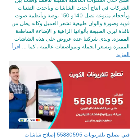
أصبح خلال السنوات الماضية القليلة تنافسا واضحا بين
الشركات في انتاج أحدث الشاشات وبأحدث التقنيات
وبأحجام متنوعة تصل 140و 150 بوصة وبأنظمة صوت
قوية وصورة والوان طبيعية تشعر العميل وكانه يطل من
نافذة ليرى الطبيعة بألوانها الزاهية و الإضاءة الساطعة
المميزة. ولدى شركتنا عدة عروض على هذه الشاشات
المميزة وبسعر الجملة وبمواصفات عالمية ، كما ...
اقرأ
المزيد
فني تصليح تلفزيونات 55880595 إصلاح شاشات