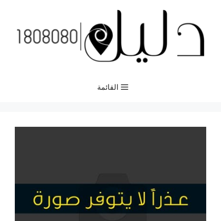
نتقل
لى
لمحتوى
القائمة