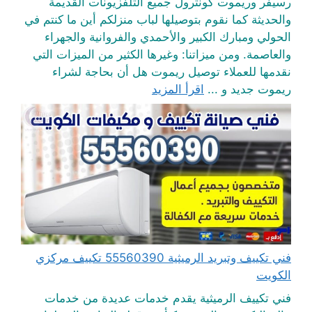
رسيفر وريموت كونترول جميع التلفزيونات القديمة
والحديثة كما نقوم بتوصيلها لباب منزلكم أين ما كنتم في
الحولي ومبارك الكبير والأحمدي والفروانية والجهراء
والعاصمة. ومن ميزاتنا: وغيرها الكثير من الميزات التي
نقدمها للعملاء توصيل ريموت هل أن بحاجة لشراء
ريموت جديد و ...
اقرأ المزيد
فني تكييف وتبريد الرميثية 55560390 تكييف مركزي
الكويت
فني تكييف الرميثية يقدم خدمات عديدة من خدمات