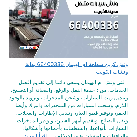
ونش كرين سطحة ام الهيمان 66400336 بدالة
ونشات الكويت
فني ونش ام الهيمان يسعى دائما إلى تقديم أفضل
الخدمات، من : خدمة النقل والرفع، والصيانة أو التصليح،
وتبديل زيت السيارات، وشحن المدخرات، وتزويد بالوقود
اللازم، وسحب السيارات من المنحدرات والبرك وأيضا
الحفر، وتوفير قطع الغيار، وتبديل الإطارات والعجلات،
ونقل البضائع، وتقديم أمهر الفنيين، وتوفير المدخرات
السيارات بأنواعها، والسطحات بأحجامها وأشكالها،
والرافعات والونشات على اختلافها، ...
اقرأ المزيد