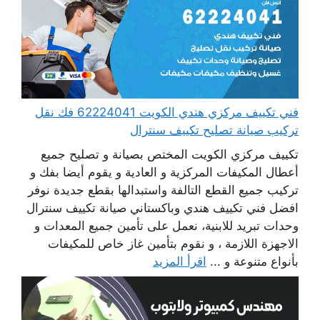
فني تكييف مركزي هندي الكويت 62224041 فك نقل
تركيب صيانة تصليح تكييف سنترال
تكييف مركزي الكويت المختص بصيانة و تصليح جميع
أعطال المكيفات المركزية و العادية و يقوم أيضا بفك و
تركيب جميع القطع التالفة واستبدالها بقطع جديدة نوفر
افضل فني تكييف هندي وباكستاني صيانة تكييف سنترال
وحدات تبريد للابنية، نعمل على تأمين جميع المعدات و
الاجهزة اللازمة ، و نقوم بتأمين غاز خاص للمكيفات
بأنواع متنوعة و ...
اقرأ المزيد