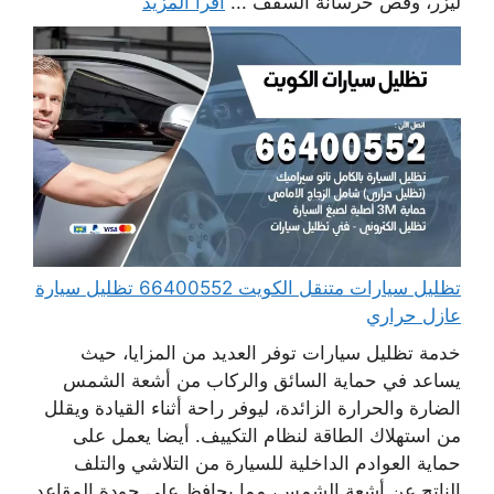
ليزر، وقص خرسانة السقف ...
اقرأ المزيد
تظليل سيارات متنقل الكويت 66400552 تظليل سيارة
عازل حراري
خدمة تظليل سيارات توفر العديد من المزايا، حيث
يساعد في حماية السائق والركاب من أشعة الشمس
الضارة والحرارة الزائدة، ليوفر راحة أثناء القيادة ويقلل
من استهلاك الطاقة لنظام التكييف. أيضا يعمل على
حماية العوادم الداخلية للسيارة من التلاشي والتلف
الناتج عن أشعة الشمس، مما يحافظ على جودة المقاعد