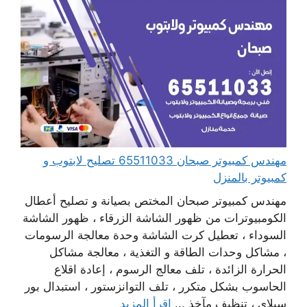
مهندس كمبيوتر صبحان 65511033 تصليح لابتوب و
كمبيوتر بالمنزل
مهندس كمبيوتر صبحان المختص بصيانة و تصليح أعطال
الكومبيوترات من ظهور الشاشة الزرقاء ، ظهور الشاشة
السوداء ، تعطيل كرت الشاشة وحدة معالجة الرسومات
، مشاكل وحدات الطاقة و التغذية ، معالجة مشاكل
الحرارة الزائدة ، تلف معالج الرسوم ، إعادة اقلاع
الحاسوب بشكل متكرر ، تلف التوانزستور ، استبدال بور
سبلاي ، تنظيف مآخذ ...
اقرأ المزيد