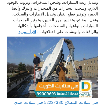
وتبديل زيت السيارات، وشحن المدخرات، وتزويد بالوقود
اللازم، وسحب السيارات من المنحدرات والبرك وأيضا
الحفر، وتوفير قطع الغيار، وتبديل الإطارات والعجلات،
ونقل البضائع، وتقديم أمهر الفنيين، وتوفير المدخرات
السيارات بأنواعها، والسطحات بأحجامها وأشكالها،
والرافعات والونشات على اختلافها، ...
اقرأ المزيد
فني ستلايت المطلاع 52227330 فني ستلايت هندي