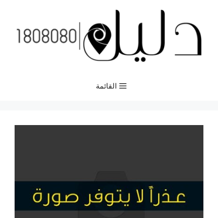
نتقل
لى
لمحتوى
القائمة