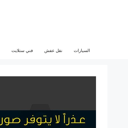
نتقل
لى
لمحتوى
السيارات
نقل عفش
فني ستلايت