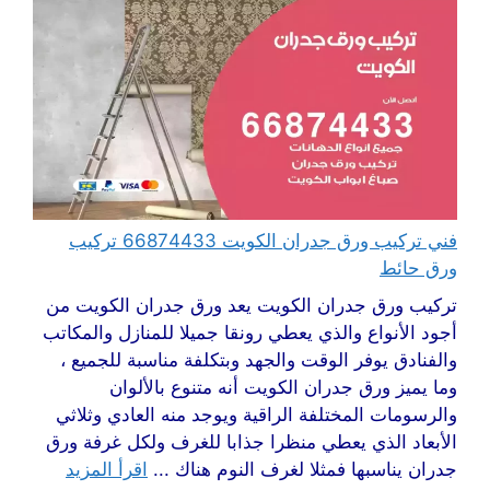
فني تركيب ورق جدران الكويت 66874433 تركيب
ورق حائط
تركيب ورق جدران الكويت يعد ورق جدران الكويت من
أجود الأنواع والذي يعطي رونقا جميلا للمنازل والمكاتب
والفنادق يوفر الوقت والجهد وبتكلفة مناسبة للجميع ،
وما يميز ورق جدران الكويت أنه متنوع بالألوان
والرسومات المختلفة الراقية ويوجد منه العادي وثلاثي
الأبعاد الذي يعطي منظرا جذابا للغرف ولكل غرفة ورق
جدران يناسبها فمثلا لغرف النوم هناك ...
اقرأ المزيد