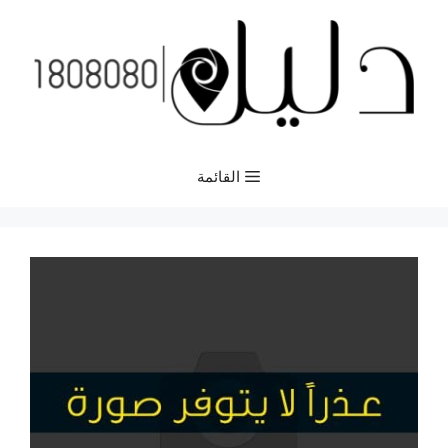
نتقل
لى
لمحتوى
القائمة