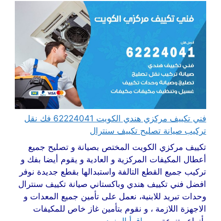
فني تكييف مركزي هندي الكويت 62224041 فك نقل
تركيب صيانة تصليح تكييف سنترال
تكييف مركزي الكويت المختص بصيانة و تصليح جميع
أعطال المكيفات المركزية و العادية و يقوم أيضا بفك و
تركيب جميع القطع التالفة واستبدالها بقطع جديدة نوفر
افضل فني تكييف هندي وباكستاني صيانة تكييف سنترال
وحدات تبريد للابنية، نعمل على تأمين جميع المعدات و
الاجهزة اللازمة ، و نقوم بتأمين غاز خاص للمكيفات