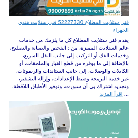
فني ستلايت المطلاع 52227330 فني ستلايت هندي
الجهراء
يقدم فني ستلايت المطلاع كل ما يلزمك من خدمات
عالم الستلايت المميزة، من : الفحص والصيانة والتصليح،
وخدمات الفك أو التركيب إلى جانب النقل السريع،
بالإضافة إلى ما يوفره من قطع الغيار والملحقات، أو
الكابلات والوصلات، إلى جانب الستاندات والريموتات،
غير خدمة البرمجة وضبط الإعدادات، وإزالة التشفير،
وتجديد اشتراك بي أن سبورت، وتوفير الأطباق اللاقطة،
...
اقرأ المزيد