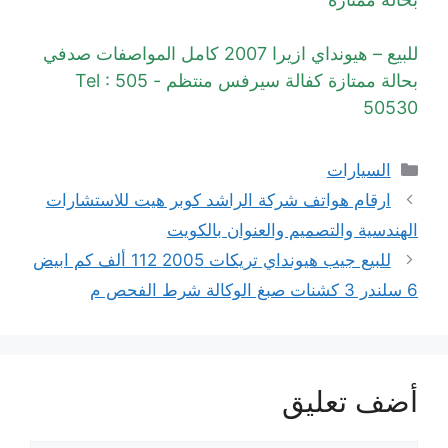
للبيع – هيونداي ازيرا 2007 كامل المواصفات صدفي
بحالة ممتازة كفالة سيرفس منتظم ‏- Tel : 505
50530
التصنيفات
السيارات
ارقام هواتف شركة الراشد كوبر هيت للاستشارات
الهندسية والتصميم والعنوان بالكويت
للبيع جيب هيونداي تريكات 2005 112 ألف كم ابيض
6 سلندر 3 كشنات صبغ الوكالة شرط الفحص م
أضف تعليق