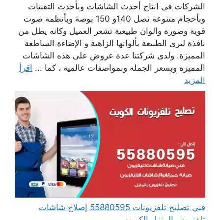
الشركات في انتاج أحدث الشاشات وبأحدث التقنيات
وبأحجام متنوعة تصل 140و 150 بوصة وبأنظمة صوت
قوية وصورة والوان طبيعية تشعر العميل وكانه يطل من
نافذة ليرى الطبيعة بألوانها الزاهية و الإضاءة الساطعة
المميزة. ولدى شركتنا عدة عروض على هذه الشاشات
المميزة وبسعر الجملة وبمواصفات عالمية ، كما ...
اقرأ
المزيد
فني تصليح تلفزيونات 55880595 إصلاح شاشات
تلفزيون بالمنزل الكويت