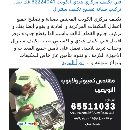
فني تكييف مركزي هندي الكويت 62224041 فك نقل
تركيب صيانة تصليح تكييف سنترال
تكييف مركزي الكويت المختص بصيانة و تصليح جميع
أعطال المكيفات المركزية و العادية و يقوم أيضا بفك و
تركيب جميع القطع التالفة واستبدالها بقطع جديدة نوفر
افضل فني تكييف هندي وباكستاني صيانة تكييف سنترال
وحدات تبريد للابنية، نعمل على تأمين جميع المعدات و
الاجهزة اللازمة ، و نقوم بتأمين غاز خاص للمكيفات
بأنواع متنوعة و ...
اقرأ المزيد