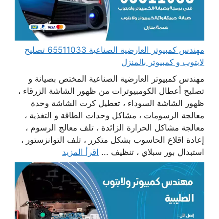
مهندس كمبيوتر العارضية الصناعية 65511033 تصليح
لابتوب و كمبيوتر بالمنزل
مهندس كمبيوتر العارضية الصناعية المختص بصيانة و
تصليح أعطال الكومبيوترات من ظهور الشاشة الزرقاء ،
ظهور الشاشة السوداء ، تعطيل كرت الشاشة وحدة
معالجة الرسومات ، مشاكل وحدات الطاقة و التغذية ،
معالجة مشاكل الحرارة الزائدة ، تلف معالج الرسوم ،
إعادة اقلاع الحاسوب بشكل متكرر ، تلف التوانزستور ،
استبدال بور سبلاي ، تنظيف ...
اقرأ المزيد