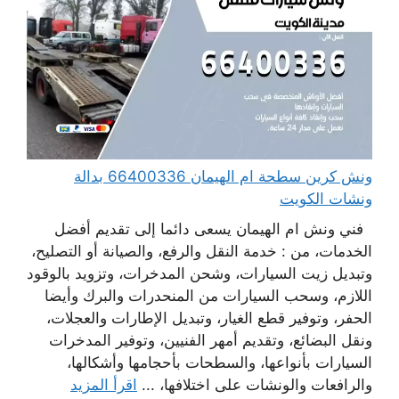
ونش كرين سطحة ام الهيمان 66400336 بدالة
ونشات الكويت
فني ونش ام الهيمان يسعى دائما إلى تقديم أفضل
الخدمات، من : خدمة النقل والرفع، والصيانة أو التصليح،
وتبديل زيت السيارات، وشحن المدخرات، وتزويد بالوقود
اللازم، وسحب السيارات من المنحدرات والبرك وأيضا
الحفر، وتوفير قطع الغيار، وتبديل الإطارات والعجلات،
ونقل البضائع، وتقديم أمهر الفنيين، وتوفير المدخرات
السيارات بأنواعها، والسطحات بأحجامها وأشكالها،
والرافعات والونشات على اختلافها، ...
اقرأ المزيد