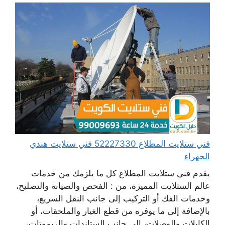
فني ستلايت المطلاع 52227330 فني ستلايت هندي
الجهراء
يقدم فني ستلايت المطلاع كل ما يلزمك من خدمات
عالم الستلايت المميزة، من : الفحص والصيانة والتصليح،
وخدمات الفك أو التركيب إلى جانب النقل السريع،
بالإضافة إلى ما يوفره من قطع الغيار والملحقات، أو
الكابلات والوصلات، إلى جانب الستاندات والريموتات،