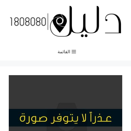
نتقل
لى
لمحتوى
القائمة