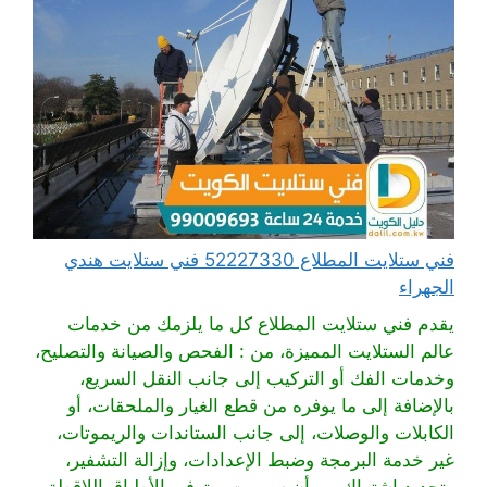
فني ستلايت المطلاع 52227330 فني ستلايت هندي
الجهراء
يقدم فني ستلايت المطلاع كل ما يلزمك من خدمات
عالم الستلايت المميزة، من : الفحص والصيانة والتصليح،
وخدمات الفك أو التركيب إلى جانب النقل السريع،
بالإضافة إلى ما يوفره من قطع الغيار والملحقات، أو
الكابلات والوصلات، إلى جانب الستاندات والريموتات،
غير خدمة البرمجة وضبط الإعدادات، وإزالة التشفير،
وتجديد اشتراك بي أن سبورت، وتوفير الأطباق اللاقطة،