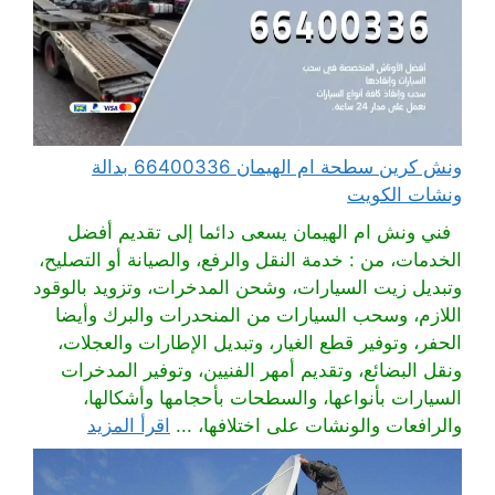
ونش كرين سطحة ام الهيمان 66400336 بدالة
ونشات الكويت
فني ونش ام الهيمان يسعى دائما إلى تقديم أفضل
الخدمات، من : خدمة النقل والرفع، والصيانة أو التصليح،
وتبديل زيت السيارات، وشحن المدخرات، وتزويد بالوقود
اللازم، وسحب السيارات من المنحدرات والبرك وأيضا
الحفر، وتوفير قطع الغيار، وتبديل الإطارات والعجلات،
ونقل البضائع، وتقديم أمهر الفنيين، وتوفير المدخرات
السيارات بأنواعها، والسطحات بأحجامها وأشكالها،
والرافعات والونشات على اختلافها، ...
اقرأ المزيد