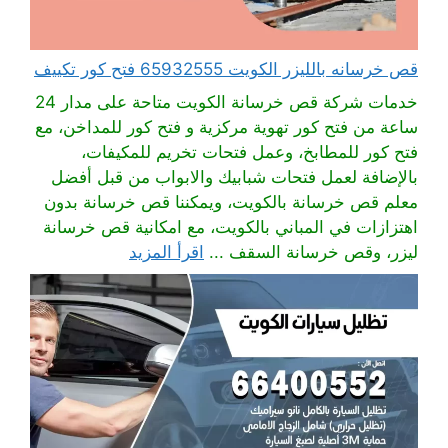
قص خرسانه بالليزر الكويت 65932555 فتح كور تكييف
خدمات شركة قص خرسانة الكويت متاحة على مدار 24
ساعة من فتح كور تهوية مركزية و فتح كور للمداخن، مع
فتح كور للمطابخ، وعمل فتحات تخريم للمكيفات،
بالإضافة لعمل فتحات شبابيك والابواب من قبل أفضل
معلم قص خرسانة بالكويت، ويمكننا قص خرسانة بدون
اهتزازات في المباني بالكويت، مع امكانية قص خرسانة
ليزر، وقص خرسانة السقف ...
اقرأ المزيد