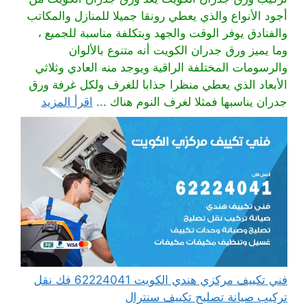
أجود الأنواع والذي يعطي رونقا جميلا للمنازل والمكاتب
والفنادق يوفر الوقت والجهد وبتكلفة مناسبة للجميع ،
وما يميز ورق جدران الكويت أنه متنوع بالألوان
والرسومات المختلفة الراقية ويوجد منه العادي وثلاثي
الأبعاد الذي يعطي منظرا جذابا للغرف ولكل غرفة ورق
جدران يناسبها فمثلا لغرف النوم هناك ...
اقرأ المزيد
فني تكييف مركزي هندي الكويت 62224041 فك نقل
تركيب صيانة تصليح تكييف سنترال