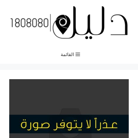
نتقل
لى
لمحتوى
القائمة