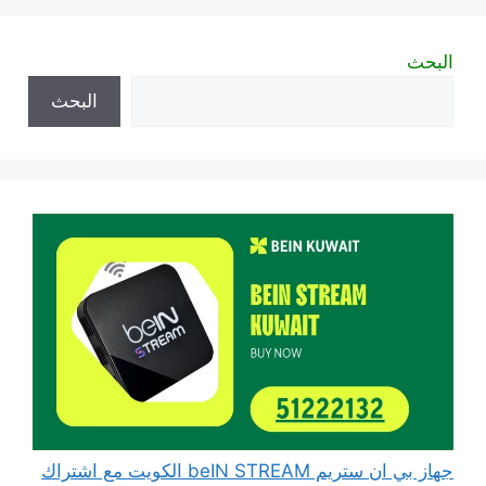
البحث
البحث
جهاز بي ان ستريم beIN STREAM الكويت مع اشتراك