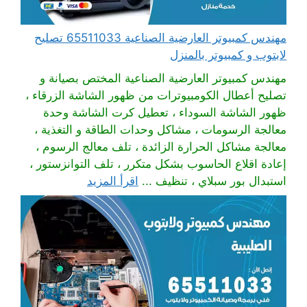
مهندس كمبيوتر العارضية الصناعية 65511033 تصليح
لابتوب و كمبيوتر بالمنزل
مهندس كمبيوتر العارضية الصناعية المختص بصيانة و
تصليح أعطال الكومبيوترات من ظهور الشاشة الزرقاء ،
ظهور الشاشة السوداء ، تعطيل كرت الشاشة وحدة
معالجة الرسومات ، مشاكل وحدات الطاقة و التغذية ،
معالجة مشاكل الحرارة الزائدة ، تلف معالج الرسوم ،
إعادة اقلاع الحاسوب بشكل متكرر ، تلف التوانزستور ،
استبدال بور سبلاي ، تنظيف ...
اقرأ المزيد