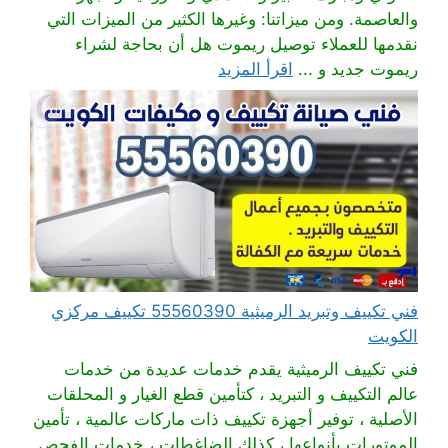
والعاصمة. ومن ميزاتنا: وغيرها الكثير من الميزات التي
نقدمها للعملاء توصيل ريموت هل أن بحاجة لشراء
ريموت جديد و ...
اقرأ المزيد
فني تكييف وتبريد الرميثية 55560390 تكييف مركزي
الكويت
فني تكييف الرميثية يقدم خدمات عديدة من خدمات
عالم التكييف و التبريد ، كتأمين قطع الغيار و المحلقات
الأصلية ، توفير أجهزة تكييف ذات ماركات عالمية ، تأمين
الموتورات بأنواعها ، كذلك الضاغطات ، خدمات الفحص