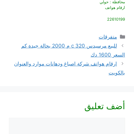
محافظة : حولي
ارقام هواتف
22610199
التصنيفات
متفرقات
للبيع مرسيدس c 320 م 2000 بحالة جيدة كم
السعر 1600 دك
ارقام هواتف شركة اصباغ ودهانات موارد والعنوان
بالكويت
أضف تعليق
تعليق