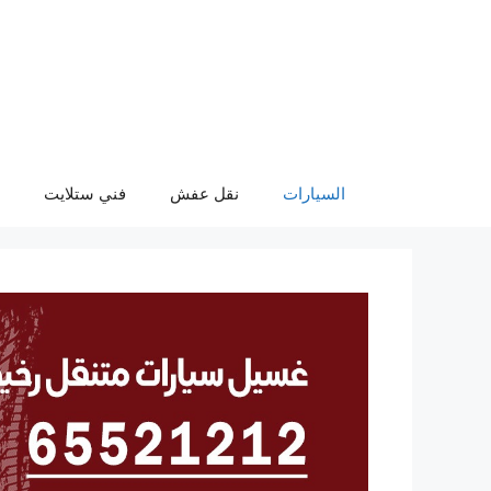
نتقل
لى
لمحتوى
السيارات
نقل عفش
فني ستلايت