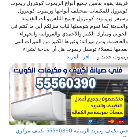
فريقنا يقوم بتأمين جميع أنواع الريموت كونترول ريموت
كونترول للمكيفات بمختلف أنواعها وريموت كونترول
رسيفر وريموت كونترول جميع التلفزيونات القديمة
والحديثة كما نقوم بتوصيلها لباب منزلكم أين ما كنتم في
الحولي ومبارك الكبير والأحمدي والفروانية والجهراء
والعاصمة. ومن ميزاتنا: وغيرها الكثير من الميزات التي
نقدمها للعملاء توصيل ريموت هل أن بحاجة لشراء
ريموت جديد و ...
اقرأ المزيد
فني تكييف وتبريد الرميثية 55560390 تكييف مركزي