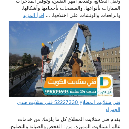
ونقل البضائع، وتقديم أمهر الفنيين، وتوفير المدخرات
السيارات بأنواعها، والسطحات بأحجامها وأشكالها،
والرافعات والونشات على اختلافها، ...
اقرأ المزيد
فني ستلايت المطلاع 52227330 فني ستلايت هندي
الجهراء
يقدم فني ستلايت المطلاع كل ما يلزمك من خدمات
عالم الستلايت المميزة، من : الفحص والصيانة والتصليح،