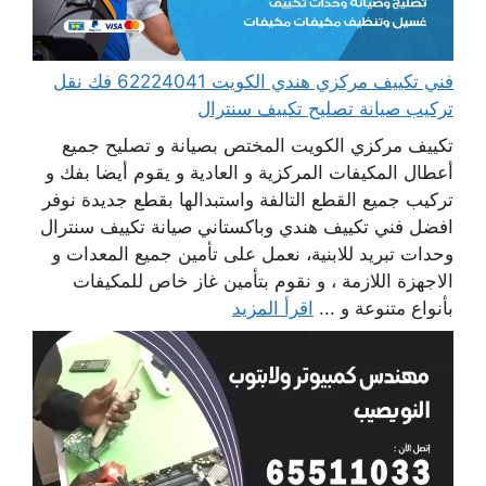
فني تكييف مركزي هندي الكويت 62224041 فك نقل
تركيب صيانة تصليح تكييف سنترال
تكييف مركزي الكويت المختص بصيانة و تصليح جميع
أعطال المكيفات المركزية و العادية و يقوم أيضا بفك و
تركيب جميع القطع التالفة واستبدالها بقطع جديدة نوفر
افضل فني تكييف هندي وباكستاني صيانة تكييف سنترال
وحدات تبريد للابنية، نعمل على تأمين جميع المعدات و
الاجهزة اللازمة ، و نقوم بتأمين غاز خاص للمكيفات
بأنواع متنوعة و ...
اقرأ المزيد