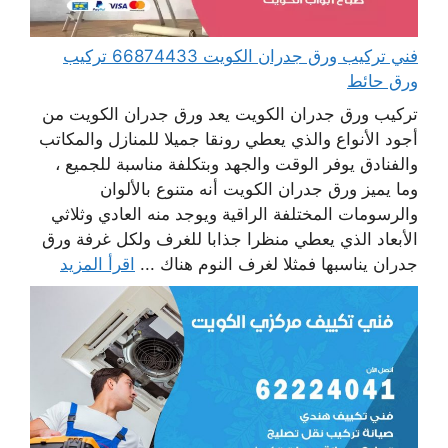
فني تركيب ورق جدران الكويت 66874433 تركيب
ورق حائط
تركيب ورق جدران الكويت يعد ورق جدران الكويت من
أجود الأنواع والذي يعطي رونقا جميلا للمنازل والمكاتب
والفنادق يوفر الوقت والجهد وبتكلفة مناسبة للجميع ،
وما يميز ورق جدران الكويت أنه متنوع بالألوان
والرسومات المختلفة الراقية ويوجد منه العادي وثلاثي
الأبعاد الذي يعطي منظرا جذابا للغرف ولكل غرفة ورق
جدران يناسبها فمثلا لغرف النوم هناك ...
اقرأ المزيد