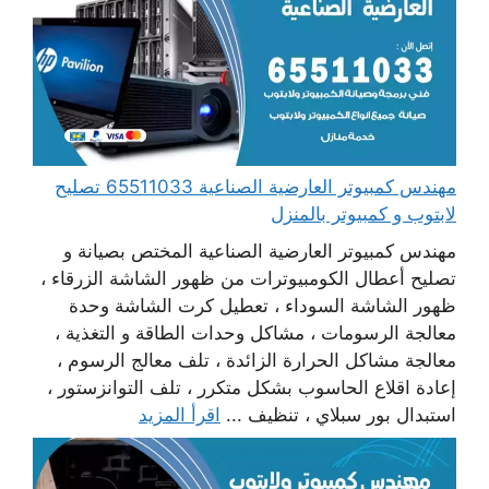
مهندس كمبيوتر العارضية الصناعية 65511033 تصليح
لابتوب و كمبيوتر بالمنزل
مهندس كمبيوتر العارضية الصناعية المختص بصيانة و
تصليح أعطال الكومبيوترات من ظهور الشاشة الزرقاء ،
ظهور الشاشة السوداء ، تعطيل كرت الشاشة وحدة
معالجة الرسومات ، مشاكل وحدات الطاقة و التغذية ،
معالجة مشاكل الحرارة الزائدة ، تلف معالج الرسوم ،
إعادة اقلاع الحاسوب بشكل متكرر ، تلف التوانزستور ،
استبدال بور سبلاي ، تنظيف ...
اقرأ المزيد